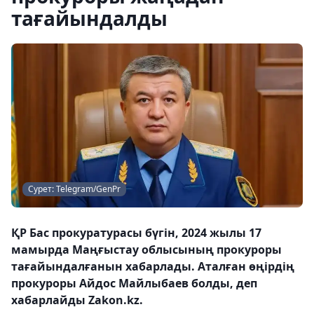
тағайындалды
Сурет: Telegram/GenPr
ҚР Бас прокуратурасы бүгін, 2024 жылы 17
мамырда Маңғыстау облысының прокуроры
тағайындалғанын хабарлады. Аталған өңірдің
прокуроры Айдос Майлыбаев болды, деп
хабарлайды Zakon.kz.