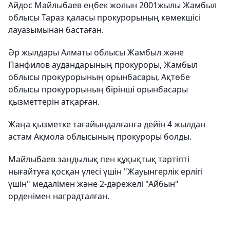
Айдос Майлыбаев еңбек жолын 2001жылы Жамбыл
облысы Тараз қаласы прокурорының көмекшісі
лауазымынан бастаған.
Әр жылдары Алматы облысы Жамбыл және
Панфилов аудандарының прокуроры, Жамбыл
облысы прокурорының орынбасары, Ақтөбе
облысы прокурорының бірінші орынбасары
қызметтерін атқарған.
Жаңа қызметке тағайындалғанға дейін 4 жылдан
астам Ақмола облысының прокуроры болды.
Майлыбаев заңдылық пен құқықтық тәртіпті
нығайтуға қосқан үлесі үшін "Жауынгерлік ерлігі
үшін" медалімен және 2-дәрежелі "Айбын"
орденімен наградталған.