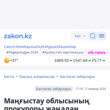
Қаз
Саясат
Әлем
Қаржы
Оқиға
Құқық
Мақалалар
#Референдум-2026
#Қазақстан мақтанышы
+31°
$
469.93
€
541.64
₽
5.71
Басты
Барлық жаңалықтар
Баспасөз хабарлары
Баспасөз хабарлары
17:18, 17 мамыр 2024
Маңғыстау облысының
прокуроры жаңадан