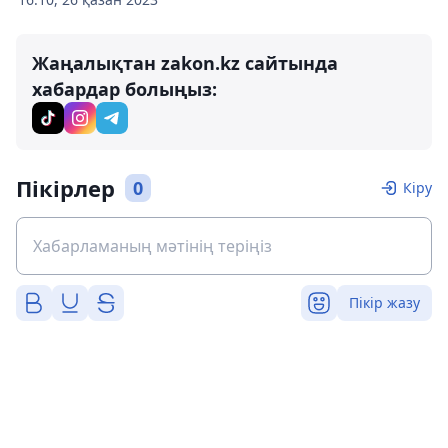
Жаңалықтан zakon.kz сайтында
хабардар болыңыз:
Пікірлер
0
Кіру
Пікір жазу