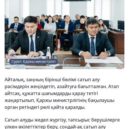
Сурет: Қаржы министрлігі
Айталық, заңның бірінші бөлімі сатып алу
рәсімдерін жеңілдетіп, азайтуға бағытталған. Атап
айтсақ, құжатта шағымдарды қарау тетігі
жаңартылып, Қаржы министрлігінің бақылаушы
орган ретіндегі рөлі қайта қаралды.
Сатып алуды жедел жүргізу, тапсырыс берушілерге
үлкен өкілеттіктер беру, сондай-ақ сатып алу