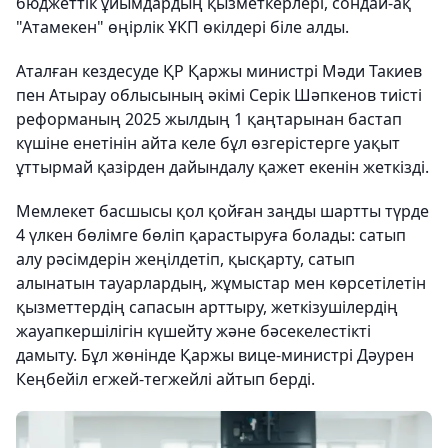
бюджеттік ұйымдардың қызметкерлері, сондай-ақ
"Атамекен" өңірлік ҰКП өкілдері біле алды.
Аталған кездесуде ҚР Қаржы министрі Мәди Такиев
пен Атырау облысының әкімі Серік Шәпкенов тиісті
реформаның 2025 жылдың 1 қаңтарынан бастап
күшіне енетінін айта келе бұл өзгерістерге уақыт
ұттырмай қазірден дайындалу қажет екенін жеткізді.
Мемлекет басшысы қол қойған заңды шартты түрде
4 үлкен бөлімге бөліп қарастыруға болады: сатып
алу рәсімдерін жеңілдетіп, қысқарту, сатып
алынатын тауарлардың, жұмыстар мен көрсетілетін
қызметтердің сапасын арттыру, жеткізушілердің
жауапкершілігін күшейту және бәсекелестікті
дамыту. Бұл жөнінде Қаржы вице-министрі Дәурен
Кеңбейіл егжей-тегжейлі айтып берді.