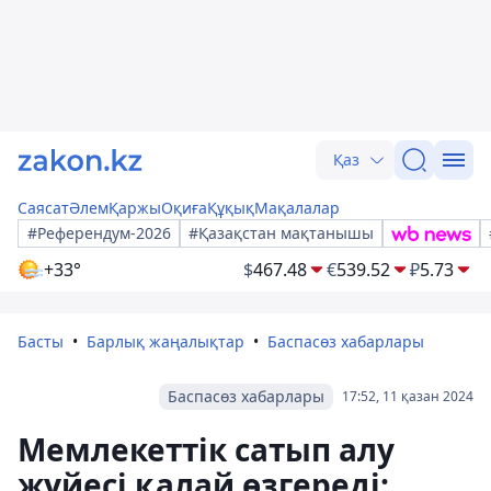
Қаз
Саясат
Әлем
Қаржы
Оқиға
Құқық
Мақалалар
#Референдум-2026
#Қазақстан мақтанышы
+33°
$
467.48
€
539.52
₽
5.73
Басты
Барлық жаңалықтар
Баспасөз хабарлары
Баспасөз хабарлары
17:52, 11 қазан 2024
Мемлекеттік сатып алу
жүйесі қалай өзгереді: