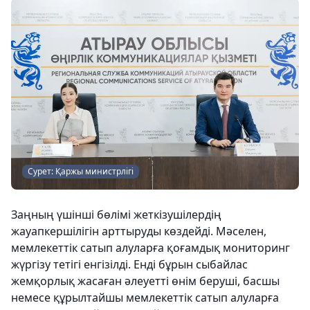
Сурет: Қаржы министрлігі
Заңның үшінші бөлімі жеткізушілердің
жауапкершілігін арттыруды көздейді. Мәселен,
мемлекеттік сатып алуларға қоғамдық мониторинг
жүргізу тетігі енгізілді. Енді бұрын сыбайлас
жемқорлық жасаған әлеуетті өнім беруші, басшы
немесе құрылтайшы мемлекеттік сатып алуларға