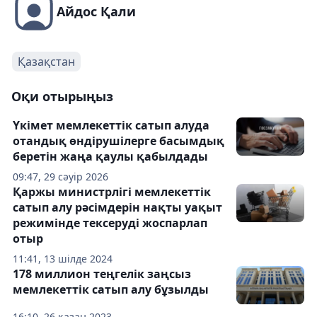
Айдос Қали
Қазақстан
Оқи отырыңыз
Үкімет мемлекеттік сатып алуда
отандық өндірушілерге басымдық
беретін жаңа қаулы қабылдады
09:47, 29 сәуір 2026
Қаржы министрлігі мемлекеттік
сатып алу рәсімдерін нақты уақыт
режимінде тексеруді жоспарлап
отыр
11:41, 13 шілде 2024
178 миллион теңгелік заңсыз
мемлекеттік сатып алу бұзылды
16:10, 26 қазан 2023