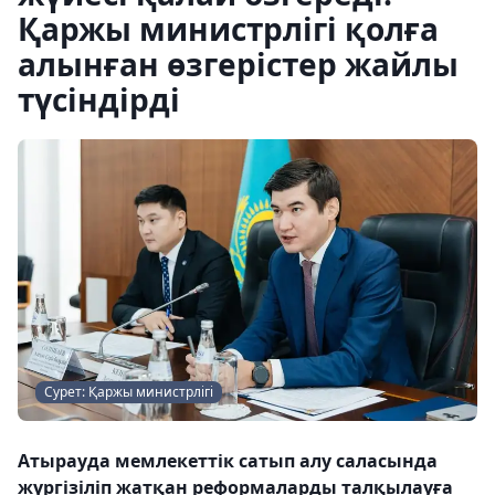
Қаржы министрлігі қолға
алынған өзгерістер жайлы
түсіндірді
Сурет: Қаржы министрлігі
Атырауда мемлекеттік сатып алу саласында
жүргізіліп жатқан реформаларды талқылауға