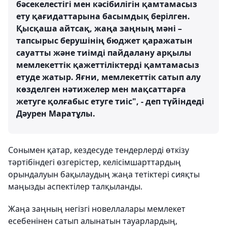
бәсекелестігі мен кәсібилігін қамтамасыз
ету қағидаттарына басымдық берілген.
Қысқаша айтсақ, жаңа заңның мәні –
тапсырыс берушінің бюджет қаражатын
сауатты және тиімді пайдалану арқылы
мемлекеттік қажеттіліктерді қамтамасыз
етуде жатыр. Яғни, мемлекеттік сатып алу
көзделген нәтижелер мен мақсаттарға
жетуге қолғабыс етуге тиіс", - деп түйіндеді
Дәурен Маратұлы.
Сонымен қатар, кездесуде тендерлерді өткізу
тәртібіндегі өзгерістер, келісімшарттардың
орындалуын бақылаудың жаңа тетіктері сияқты
маңызды аспектілер талқыланды.
Жаңа заңның негізгі новеллалары мемлекет
есебенінен сатып алынатын тауарлардың,