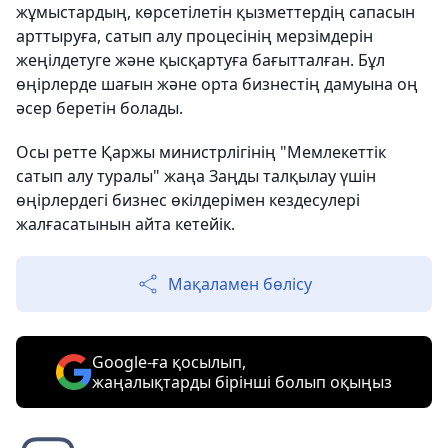
жұмыстардың, көрсетілетін қызметтердің сапасын
арттыруға, сатып алу процесінің мерзімдерін
жеңілдетуге және қысқартуға бағытталған. Бұл
өңірлерде шағын және орта бизнестің дамуына оң
әсер беретін болады.
Осы ретте Қаржы министрлігінің "Мемлекеттік
сатып алу туралы" жаңа Заңды талқылау үшін
өңірлердегі бизнес өкілдерімен кездесулері
жалғасатынын айта кетейік.
Мақаламен бөлісу
Google-ға қосылып,
жаңалықтарды бірінші болып оқыңыз