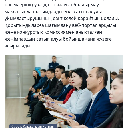
рәсімдерінің ұзаққа созылуын болдырмау
мақсатында шағымдарды енді сатып алуды
ұйымдастырушының өзі тікелей қарайтын болады.
Қорытындыларға шағымдану веб-портал арқылы
және конкурстық комиссиямен анықталған
жеңімпаздың сатып алуы бойынша ғана жүзеге
асырылады.
Сурет: Қаржы министрлігі