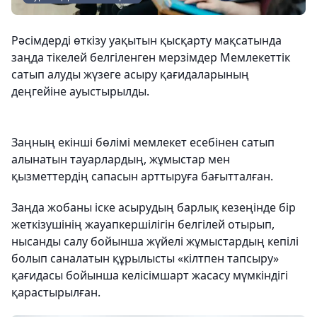
Рәсімдерді өткізу уақытын қысқарту мақсатында
заңда тікелей белгіленген мерзімдер Мемлекеттік
сатып алуды жүзеге асыру қағидаларының
деңгейіне ауыстырылды.
Заңның екінші бөлімі мемлекет есебінен сатып
алынатын тауарлардың, жұмыстар мен
қызметтердің сапасын арттыруға бағытталған.
Заңда жобаны іске асырудың барлық кезеңінде бір
жеткізушінің жауапкершілігін белгілей отырып,
нысанды салу бойынша жүйелі жұмыстардың кепілі
болып саналатын құрылысты «кілтпен тапсыру»
қағидасы бойынша келісімшарт жасасу мүмкіндігі
қарастырылған.