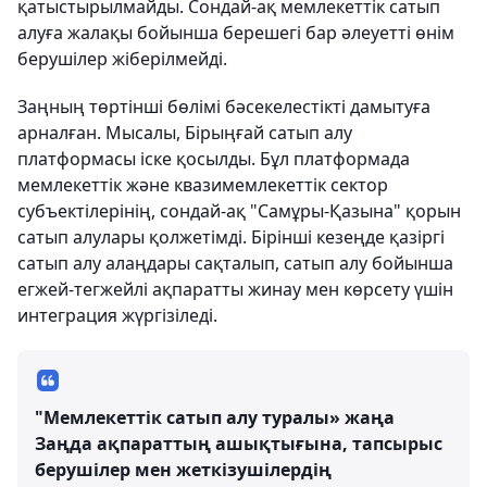
қатыстырылмайды. Сондай-ақ мемлекеттік сатып
алуға жалақы бойынша берешегі бар әлеуетті өнім
берушілер жіберілмейді.
Заңның төртінші бөлімі бәсекелестікті дамытуға
арналған. Мысалы, Бірыңғай сатып алу
платформасы іске қосылды. Бұл платформада
мемлекеттік және квазимемлекеттік сектор
субъектілерінің, сондай-ақ "Самұры-Қазына" қорын
сатып алулары қолжетімді. Бірінші кезеңде қазіргі
сатып алу алаңдары сақталып, сатып алу бойынша
егжей-тегжейлі ақпаратты жинау мен көрсету үшін
интеграция жүргізіледі.
"Мемлекеттік сатып алу туралы» жаңа
Заңда ақпараттың ашықтығына, тапсырыс
берушілер мен жеткізушілердің