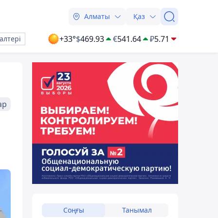
Алматы
Қаз
+33°
$
469.93
€
541.64
₽
5.71
алтері
ар
Соңғы
Танымал