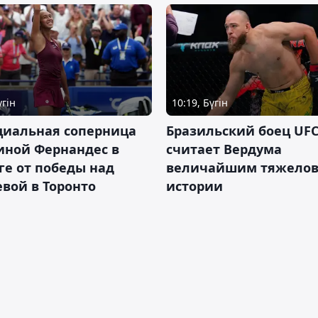
үгін
10:19, Бүгін
циальная соперница
Бразильский боец UFC
иной Фернандес в
считает Вердума
ге от победы над
величайшим тяжелов
вой в Торонто
истории