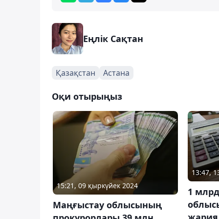
Еңлік Сақтан
Қазақстан
Астана
Оқи отырыңыз
13:47, 
15:21, 09 қыркүйек 2024
1 млрд
облыс
Маңғыстау облысының
жария
прокурорлары 39 млн