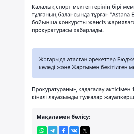
Қалалық спорт мектептерінің бірі ме
тұлғаның балансында тұрған "Astana B
бойынша конкурсты жөнсіз жариялағ
прокуратурасы хабарлады.
Жоғарыда аталған әрекеттер Бюдж
келеді және Жарғымен бекітілген м
Прокуратураның қадағалау актісімен 
кінәлі лауазымды тұлғалар жауапкерш
Мақаламен бөлісу: