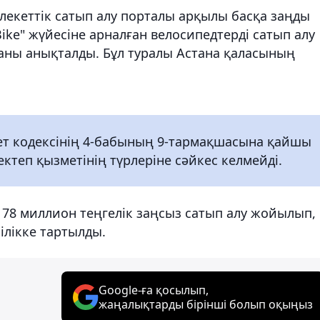
млекеттік сатып алу порталы арқылы басқа заңды
ike" жүйесіне арналған велосипедтерді сатып алу
аны анықталды. Бұл туралы Астана қаласының
ет кодексінің 4-бабының 9-тармақшасына қайшы
ектеп қызметінің түрлеріне сәйкес келмейді.
178 миллион теңгелік заңсыз сатып алу жойылып,
ілікке тартылды.
Google-ға қосылып,
жаңалықтарды бірінші болып оқыңыз