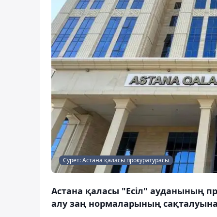
Сурет: Астана қаласы прокуратурасы
Астана қаласы "Есіл" ауданының п
алу заң нормаларының сақталуына 