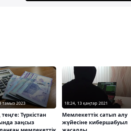
13 тамыз 2023
18:24, 13 қаңтар 2021
 теңге: Түркістан
Мемлекеттік сатып алу
ында заңсыз
жүйесіне кибершабуыл
ланған мемлекеттік
жасалды