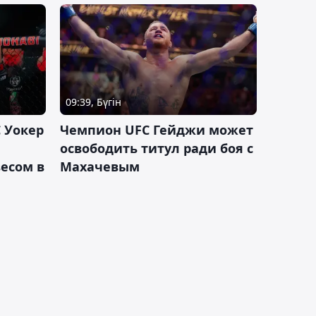
09:39, Бүгін
 Уокер
Чемпион UFC Гейджи может
освободить титул ради боя с
есом в
Махачевым