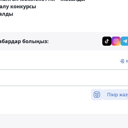
алу конкурсы
алды
абардар болыңыз:
Пікір жаз