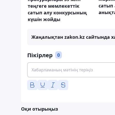
сатып 
теңгеге мемлекеттік
анықт
сатып алу конкурсының
күшін жойды
Жаңалықтан zakon.kz сайтында х
Пікірлер
0
Оқи отырыңыз