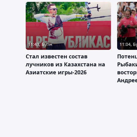
11:43, Бүгін
11:04, Б
Стал известен состав
Потен
лучников из Казахстана на
Рыбак
Азиатские игры-2026
востор
Андрее