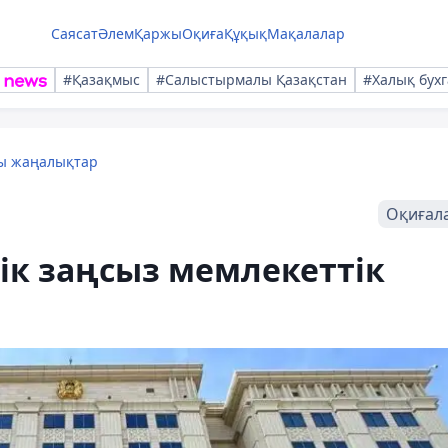
Саясат
Әлем
Қаржы
Оқиға
Құқық
Мақалалар
#Қазақмыс
#Салыстырмалы Қазақстан
#Халық бухг
лы жаңалықтар
Оқиғал
ік заңсыз мемлекеттік