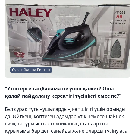
Сурет: Жанна Биятан
"Үтіктерге таңбалама не үшін қажет? Оны
қалай пайдалану керектігі түсінікті емес пе?"
Бұл сұрақ тұтынушылардың көпшілігі үшін орынды
да. Өйткені, көптеген адамдар үтік немесе шәйнек
сияқты тұрмыстық техниканың стандартты
құрылымы бар деп санайды және оларды түсіну аса