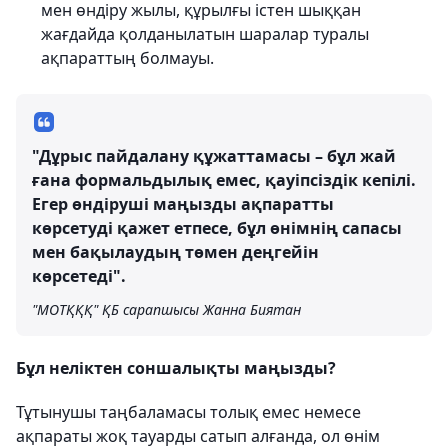
мен өндіру жылы, құрылғы істен шыққан
жағдайда қолданылатын шаралар туралы
ақпараттың болмауы.
"Дұрыс пайдалану құжаттамасы – бұл жай
ғана формальдылық емес, қауіпсіздік кепілі.
Егер өндіруші маңызды ақпаратты
көрсетуді қажет етпесе, бұл өнімнің сапасы
мен бақылаудың төмен деңгейін
көрсетеді".
"МОТҚҚҚ" ҚБ сарапшысы Жанна Биятан
Бұл неліктен соншалықты маңызды?
Тұтынушы таңбаламасы толық емес немесе
ақпараты жоқ тауарды сатып алғанда, ол өнім