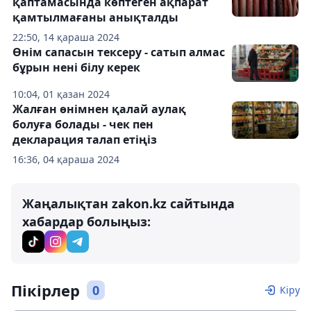
қаптамасында көптеген ақпарат
қамтылмағаны анықталды
22:50, 14 қараша 2024
Өнім сапасын тексеру - сатып алмас
бұрын нені білу керек
10:04, 01 қазан 2024
Жалған өнімнен қалай аулақ
болуға болады - чек пен
декларация талап етіңіз
16:36, 04 қараша 2024
Жаңалықтан zakon.kz сайтында
хабардар болыңыз:
Пікірлер
0
Кіру