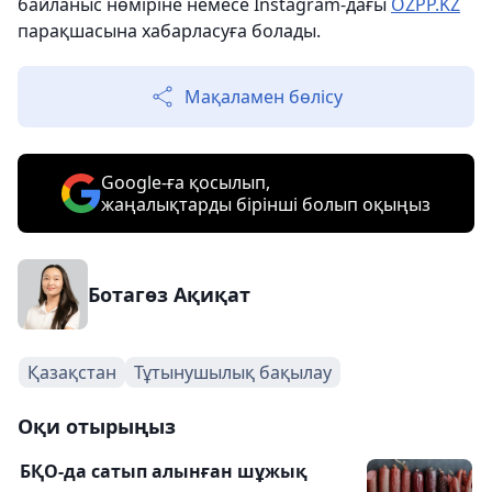
байланыс нөміріне немесе Instagram-дағы
OZPP.KZ
парақшасына хабарласуға болады.
Мақаламен бөлісу
Google-ға қосылып,
жаңалықтарды бірінші болып оқыңыз
Ботагөз Ақиқат
Қазақстан
Тұтынушылық бақылау
Оқи отырыңыз
БҚО-да сатып алынған шұжық