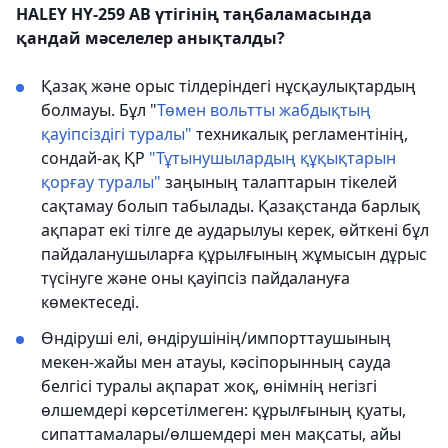
HALEY HY-259 AB үтігінің таңбаламасында
қандай мәселелер анықталды?
Қазақ және орыс тілдеріндегі нұсқаулықтардың
болмауы. Бұл "
Төмен вольтты жабдықтың
қауіпсіздігі туралы"
техникалық регламентінің,
сондай-ақ ҚР
"Тұтынушылардың құқықтарын
қорғау туралы"
заңының талаптарын тікелей
сақтамау болып табылады. Қазақстанда барлық
ақпарат екі тілге де аударылуы керек, өйткені бұл
пайдаланушыларға құрылғының жұмысын дұрыс
түсінуге және оны қауіпсіз пайдалануға
көмектеседі.
Өндіруші елі, өндірушінің/импорттаушының
мекен-жайы мен атауы, кәсіпорынның сауда
белгісі туралы ақпарат жоқ, өнімнің негізгі
өлшемдері көрсетілмеген: құрылғының қуаты,
сипаттамалары/өлшемдері мен мақсаты, айы