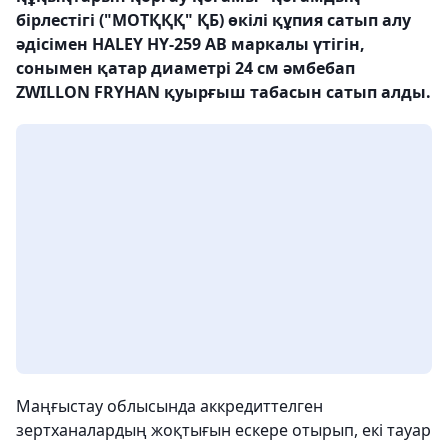
бірлестігі ("МОТҚҚҚ" ҚБ) өкілі құпия сатып алу
әдісімен HALEY HY-259 AB маркалы үтігін,
сонымен қатар диаметрі 24 см әмбебап
ZWILLON FRYHAN қуырғыш табасын сатып алды.
Маңғыстау облысында аккредиттелген
зертханалардың жоқтығын ескере отырып, екі тауар