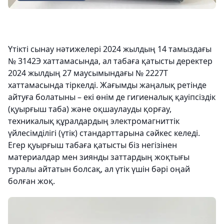
Үтікті сынау нәтижелері 2024 жылдың 14 тамыздағы
№ 3142Э хаттамасында, ал табаға қатысты деректер
2024 жылдың 27 маусымындағы № 2227Т
хаттамасында тіркелді. Жағымды жаңалық ретінде
айтуға болатыны – екі өнім де гигиеналық қауіпсіздік
(қуырғыш таба) және оқшаулауды қорғау,
техникалық құралдардың электромагниттік
үйлесімділігі (үтік) стандарттарына сәйкес келеді.
Егер қуырғыш табаға қатысты біз негізінен
материалдар мен зиянды заттардың жоқтығы
туралы айтатын болсақ, ал үтік үшін бәрі оңай
болған жоқ.