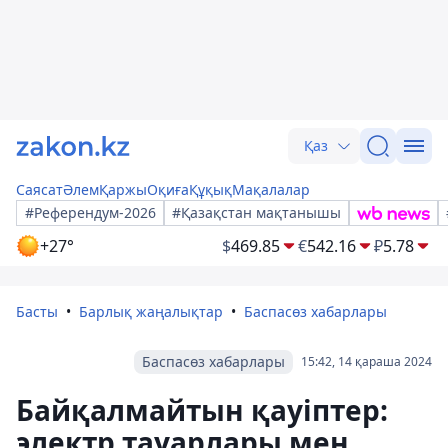
Қаз
Саясат
Әлем
Қаржы
Оқиға
Құқық
Мақалалар
#Референдум-2026
#Қазақстан мақтанышы
+27°
$
469.85
€
542.16
₽
5.78
Басты
Барлық жаңалықтар
Баспасөз хабарлары
Баспасөз хабарлары
15:42, 14 қараша 2024
Байқалмайтын қауіптер:
электр тауарлары мен