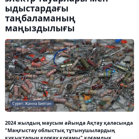
ыдыстардағы
таңбаламаның
маңыздылығы
Сурет: Жанна Биятан
2024 жылдың маусым айында Ақтау қаласында
"Маңғыстау облыстық тұтынушылардың
құқықтарын қорғау қоғамы" қоғамдық