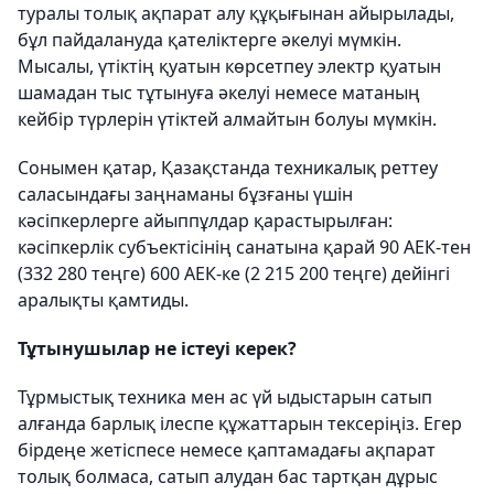
туралы толық ақпарат алу құқығынан айырылады,
бұл пайдалануда қателіктерге әкелуі мүмкін.
Мысалы, үтіктің қуатын көрсетпеу электр қуатын
шамадан тыс тұтынуға әкелуі немесе матаның
кейбір түрлерін үтіктей алмайтын болуы мүмкін.
Сонымен қатар, Қазақстанда техникалық реттеу
саласындағы заңнаманы бұзғаны үшін
кәсіпкерлерге айыппұлдар қарастырылған:
кәсіпкерлік субъектісінің санатына қарай 90 АЕК-тен
(332 280 теңге) 600 АЕК-ке (2 215 200 теңге) дейінгі
аралықты қамтиды.
Тұтынушылар не істеуі керек?
Тұрмыстық техника мен ас үй ыдыстарын сатып
алғанда барлық ілеспе құжаттарын тексеріңіз. Егер
бірдеңе жетіспесе немесе қаптамадағы ақпарат
толық болмаса, сатып алудан бас тартқан дұрыс