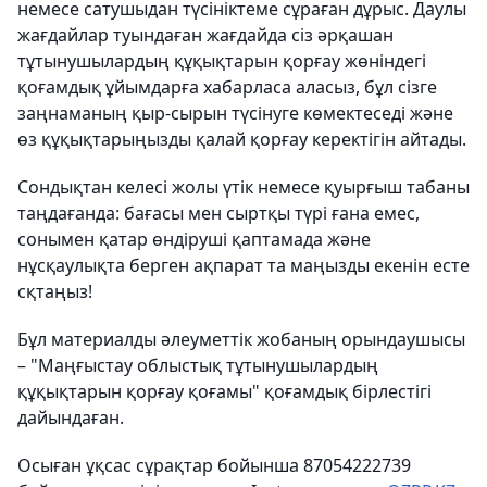
немесе сатушыдан түсініктеме сұраған дұрыс. Даулы
жағдайлар туындаған жағдайда сіз әрқашан
тұтынушылардың құқықтарын қорғау жөніндегі
қоғамдық ұйымдарға хабарласа аласыз, бұл сізге
заңнаманың қыр-сырын түсінуге көмектеседі және
өз құқықтарыңызды қалай қорғау керектігін айтады.
Сондықтан келесі жолы үтік немесе қуырғыш табаны
таңдағанда: бағасы мен сыртқы түрі ғана емес,
сонымен қатар өндіруші қаптамада және
нұсқаулықта берген ақпарат та маңызды екенін есте
сқтаңыз!
Бұл материалды әлеуметтік жобаның орындаушысы
– "Маңғыстау облыстық тұтынушылардың
құқықтарын қорғау қоғамы" қоғамдық бірлестігі
дайындаған.
Осыған ұқсас сұрақтар бойынша 87054222739