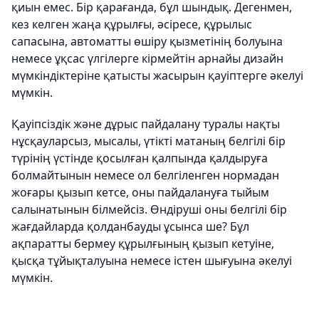
қиын емес. Бір қарағанда, бұл шындық. Дегенмен,
кез келген жаңа құрылғы, әсіресе, құрылыс
сапасына, автоматты өшіру қызметінің болуына
немесе ұқсас үлгілерге кірмейтін арнайы дизайн
мүмкіндіктеріне қатысты жасырын қауіптерге әкелуі
мүмкін.
Қауіпсіздік және дұрыс пайдалану туралы нақты
нұсқауларсыз, мысалы, үтікті матаның белгілі бір
түрінің үстінде қосылған қалпында қалдыруға
болмайтынын немесе ол белгіленген нормадан
жоғары қызып кетсе, оны пайдалануға тыйым
салынатынын білмейсіз. Өндіруші оны белгілі бір
жағдайларда қолданбауды ұсынса ше? Бұл
ақпаратты бермеу құрылғының қызып кетуіне,
қысқа тұйықталуына немесе істен шығуына әкелуі
мүмкін.