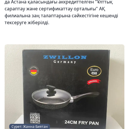
да Астана қаласындағы аккредиттелген "Ұлттық
сараптау және сертификаттау орталығы" АҚ
филиалына заң талаптарына сәйкестігіне кешенді
тексеруге жіберілді.
Сурет: Жанна Биятан