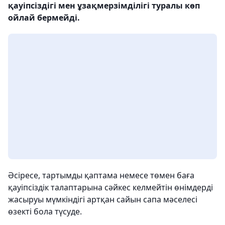
қауіпсіздігі мен ұзақмерзімділігі туралы көп
ойлай бермейді.
Әсіресе, тартымды қаптама немесе төмен баға
қауіпсіздік талаптарына сәйкес келмейтін өнімдерді
жасыруы мүмкіндігі артқан сайын сапа мәселесі
өзекті бола түсуде.