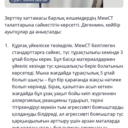
Сурет: Жанна Биятан
Зерттеу хаттамасы барлық өлшемдердің МемСТ
талаптарына сәйкестігін көрсетті. Дегенмен, кейбір
ауытқулар да анықталды:
Құрғақ үйкеліске төзімділік. МемСТ белгілеген
стандарттарға сәйкес, түс тұрақтылығы кемінде 3
ұпай болуы керек. Бұл басқа материалдармен
үйкеліс кезінде түс қаншалықты берік болатынын
көрсетеді. Мына жағдайда тұрақтылық 5 ұпай
болып шықты – бұл бір қарағанда жақсы нәтиже
болып көрінеді. Бірақ, қалыптан асып кеткен
жағдайда бұл ұзақ уақыт бойы киіп жүргеннен
аллергиялық реакцияны тудырып, теріні
тітіркендіруі мүмкін тым агрессивті бояғыштарды
қолдануды білдіреді, ал агрессивті бояғыштар түс
қарқындылығын арттыру үшін арзан маталарда
жиі қолданылады, бұл өнімнің гигиенасын