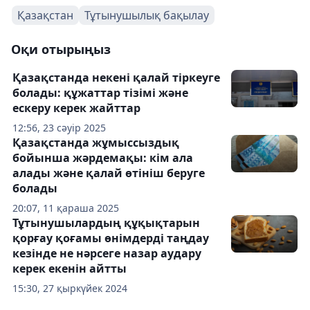
Қазақстан
Тұтынушылық бақылау
Оқи отырыңыз
Қазақстанда некені қалай тіркеуге
болады: құжаттар тізімі және
ескеру керек жайттар
12:56, 23 сәуір 2025
Қазақстанда жұмыссыздық
бойынша жәрдемақы: кім ала
алады және қалай өтініш беруге
болады
20:07, 11 қараша 2025
Тұтынушылардың құқықтарын
қорғау қоғамы өнімдерді таңдау
кезінде не нәрсеге назар аудару
керек екенін айтты
15:30, 27 қыркүйек 2024