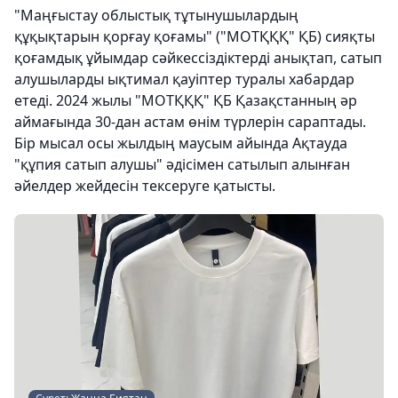
"Маңғыстау облыстық тұтынушылардың
құқықтарын қорғау қоғамы" ("МОТҚҚҚ" ҚБ) сияқты
қоғамдық ұйымдар сәйкессіздіктерді анықтап, сатып
алушыларды ықтимал қауіптер туралы хабардар
етеді. 2024 жылы "МОТҚҚҚ" ҚБ Қазақстанның әр
аймағында 30-дан астам өнім түрлерін сараптады.
Бір мысал осы жылдың маусым айында Ақтауда
"құпия сатып алушы" әдісімен сатылып алынған
әйелдер жейдесін тексеруге қатысты.