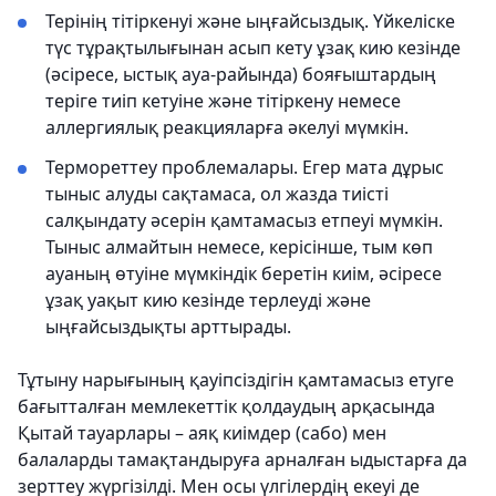
Терінің тітіркенуі және ыңғайсыздық. Үйкеліске
түс тұрақтылығынан асып кету ұзақ кию кезінде
(әсіресе, ыстық ауа-райында) бояғыштардың
теріге тиіп кетуіне және тітіркену немесе
аллергиялық реакцияларға әкелуі мүмкін.
Термореттеу проблемалары. Егер мата дұрыс
тыныс алуды сақтамаса, ол жазда тиісті
салқындату әсерін қамтамасыз етпеуі мүмкін.
Тыныс алмайтын немесе, керісінше, тым көп
ауаның өтуіне мүмкіндік беретін киім, әсіресе
ұзақ уақыт кию кезінде терлеуді және
ыңғайсыздықты арттырады.
Тұтыну нарығының қауіпсіздігін қамтамасыз етуге
бағытталған мемлекеттік қолдаудың арқасында
Қытай тауарлары – аяқ киімдер (сабо) мен
балаларды тамақтандыруға арналған ыдыстарға да
зерттеу жүргізілді. Мен осы үлгілердің екеуі де