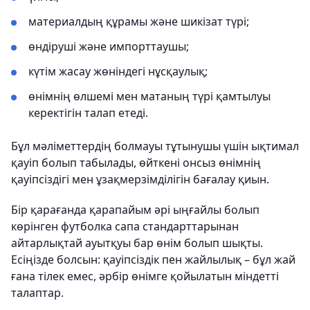
материалдың құрамы және шикізат түрі;
өндіруші және импорттаушы;
күтім жасау жөніндегі нұсқаулық;
өнімнің өлшемі мен матаның түрі қамтылуы
керектігін талап етеді.
Бұл мәліметтердің болмауы тұтынушы үшін ықтимал
қауіп болып табылады, өйткені онсыз өнімнің
қауіпсіздігі мен ұзақмерзімділігін бағалау қиын.
Бір қарағанда қарапайым әрі ыңғайлы болып
көрінген футболка сапа стандарттарынан
айтарлықтай ауытқуы бар өнім болып шықты.
Есіңізде болсын: қауіпсіздік пен жайлылық – бұл жай
ғана тілек емес, әрбір өнімге қойылатын міндетті
талаптар.