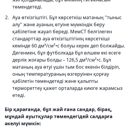
төмендетеді.
Ауа өткізгіштігі. Бұл көрсеткіш матаның "тыныс
алу" және ауаның өтуіне мүмкіндік беру
қабілетіне жауап береді. МемСТ белгілеген
стандарттар ауа өткізгіштігінің көрсеткіші
кемінде 60 дм³/см²•с болуы керек деп болжайды.
Дегенмен, бұл футболкада бұл өлшем екі есеге
дерлік жоғары болды – 126,5 дм³/см²•с. Бұл
матаның ауа өтуі үшін тым бос екенін білдіріп,
оның температураның өзгеруінен қорғау
қабілетін төмендетеді және қалыпты
термореттеу қажет орталарда киюге жарамсыз
етеді.
Бір қарағанда, бұл жай ғана сандар, бірақ,
мұндай ауытқулар төмендегідей салдарға
әкелуі мүмкін: