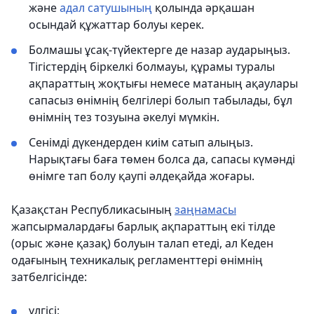
және
адал сатушының
қолында әрқашан
осындай құжаттар болуы керек.
Болмашы ұсақ-түйектерге де назар аударыңыз.
Тігістердің біркелкі болмауы, құрамы туралы
ақпараттың жоқтығы немесе матаның ақаулары
сапасыз өнімнің белгілері болып табылады, бұл
өнімнің тез тозуына әкелуі мүмкін.
Сенімді дүкендерден киім сатып алыңыз.
Нарықтағы баға төмен болса да, сапасы күмәнді
өнімге тап болу қаупі әлдеқайда жоғары.
Қазақстан Республикасының
заңнамасы
жапсырмалардағы барлық ақпараттың екі тілде
(орыс және қазақ) болуын талап етеді, ал Кеден
одағының техникалық регламенттері өнімнің
затбелгісінде:
үлгісі;