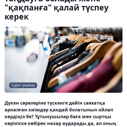
"қақпанға" қалай түспеу
керек
Сурет: pixabay
Дүкен сөрелеріне түскенге дейін саяхатқа
арналған киімдер қандай болатынын ойлап
көрдіңіз бе? Тұтынушылар баға мен сыртқы
көрініске көбірек назар аударады да, ал оның