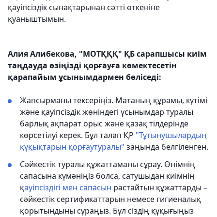
қауіпсіздік сынақтарынан сәтті өткеніне
қуаныштымын.
Алия Алибекова, "МОТҚҚҚ" ҚБ сарапшысы киім
таңдауда өзіңізді қорғауға көмектесетін
қарапайым ұсынымдармен бөліседі:
Жапсырманы тексеріңіз. Матаның құрамы, күтімі
және қауіпсіздік жөніндегі ұсынымдар туралы
барлық ақпарат орыс және қазақ тілдерінде
көрсетілуі керек. Бұл талап ҚР
"Тұтынушылардың
құқықтарын қорғаутуралы"
заңында белгіленген.
Сәйкестік туралы құжаттаманы сұрау. Өнімнің
сапасына күмәніңіз болса, сатушыдан киімнің
қ
ауіпсіздігі мен сапасын
растайтын құжаттарды –
сәйкестік сертификаттарын немесе гигиеналық
қорытындыны сұраңыз. Бұл сіздің құқығыңыз