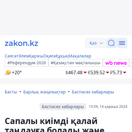
Қаз
Саясат
Әлем
Қаржы
Оқиға
Құқық
Мақалалар
#Референдум-2026
#Қазақстан мақтанышы
+20°
$
467.48
€
539.52
₽
5.73
Басты
Барлық жаңалықтар
Баспасөз хабарлары
Баспасөз хабарлары
15:59, 14 қараша 2024
Сапалы киімді қалай
таңдауға болады және