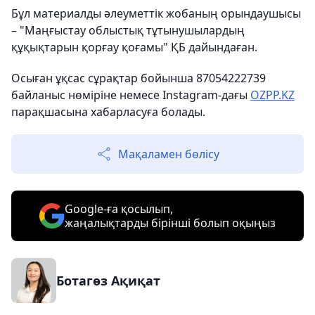
Бұл материалды әлеуметтік жобаның орындаушысы
– "Маңғыстау облыстық тұтынушылардың
құқықтарын қорғау қоғамы" ҚБ дайындаған.
Осыған ұқсас сұрақтар бойынша 87054222739
байланыс нөміріне немесе Instagram-дағы
OZPP.KZ
парақшасына хабарласуға болады.
Мақаламен бөлісу
Google-ға қосылып,
жаңалықтарды бірінші болып оқыңыз
Ботагөз Ақиқат