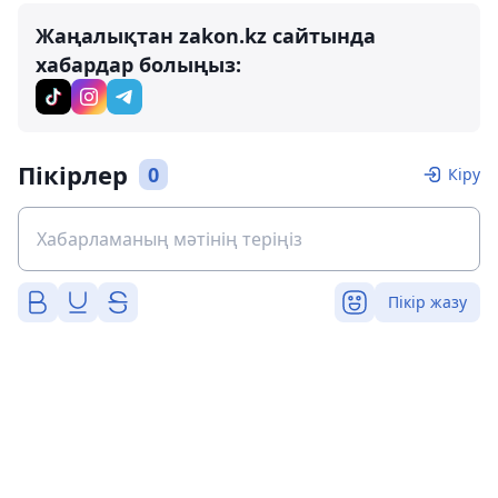
Жаңалықтан zakon.kz сайтында
хабардар болыңыз:
Пікірлер
0
Кіру
Пікір жазу