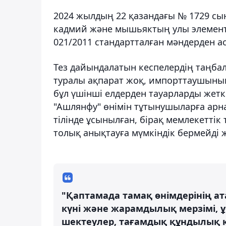
2024 жылдың 22 қазандағы № 1729 сын
кадмий және мышьяктың улы элементт
021/2011 стандартталған мәндерден ас
Тез дайындалатын кеспелердің таңбал
туралы ақпарат жоқ, импорттаушының 
бұл үшінші елдерден тауарларды жеткі
"Ашлянфу" өнімін тұтынушыларға арна
тілінде ұсынылған, бірақ мемлекеттік
толық анықтауға мүмкіндік бермейді ж
"Қаптамада тамақ өнімдерінің ат
күні және жарамдылық мерзімі,
шектеулер, тағамдық құндылық к