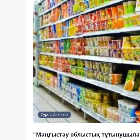
Сурет: Zakon.kz
"Маңғыстау облыстық тұтынушыла