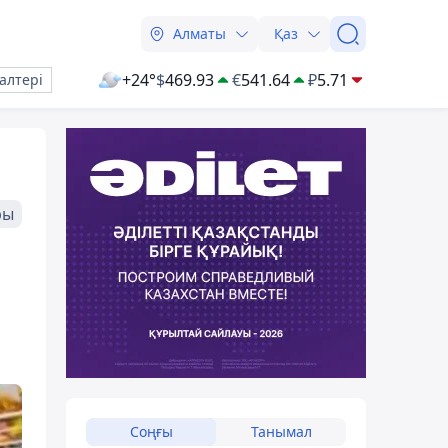
Алматы
Қаз
+24°
$
469.93
€
541.64
₽
5.71
алтері
ры
Соңғы
Танымал