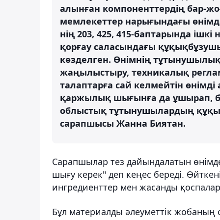
алынған компоненттердің бар-жо
мемлекеттер нарығындағы өнімде
нің 203, 425, 415-баптарында ішк
қорғау саласындағы құқықбұзушы
көзделген. Өнімнің тұтынушылық
жаңылыстыру, техникалық реглам
талаптарға сай келмейтін өнімд
қаржылық шығынға да ұшырап, бед
облыстық тұтынушылардың құқықт
сарапшысы Жанна Биятан.
Сарапшылар тез дайындалатын өнімде
шығу керек" деп кеңес береді. Өйткен
ингредиенттер мен жасанды қоспалар
Бұл материалды әлеуметтік жобаның