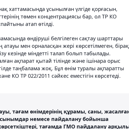
ақ хаттамасында ұсынылған үлгіде қорғасын,
ерінің төмен концентрациясы бар, ол ТР КО
пайтыны атап өтілді.
амасында өндіруші белгілеген сақтау шарттары
атауы мен орналасқан жері көрсетілмеген, бірақ
зу кезінде міндетті талап болып табылады.
лған ақпарат қытай тілінде және ішінара орыс
 тілде таңбалама жоқ. Бұл өнім туралы ақпаратты
әне КО ТР 022/2011 сәйкес еместігін көрсетеді.
ауы, тағам өнімдерінің құрамы, саны, жасалға
 ұсынымдар немесе пайдалану бойынша
өрсеткіштері, тағамда ГМО пайдалану арқыл