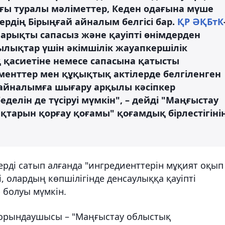
ғы туралы мәліметтер, Кеден одағына мүше
рдің Бірыңғай айналым белгісі бар.
ҚР ӘҚБтК
і нарықты сапасыз және қауіпті өнімдерден
лықтар үшін әкімшілік жауапкершілік
 қасиетіне немесе сапасына қатысты
енттер мен құқықтық актілерде белгіленген
і айналымға шығару арқылы кәсіпкер
елін де түсіруі мүмкін", – дейді "Маңғыстау
арын қорғау қоғамы" қоғамдық бірлестігіні
рді сатып алғанда "ингредиенттерін мұқият оқып
і, олардың көпшілігінде денсаулыққа қауіпті
 болуы мүмкін.
 орындаушысы – "Маңғыстау облыстық