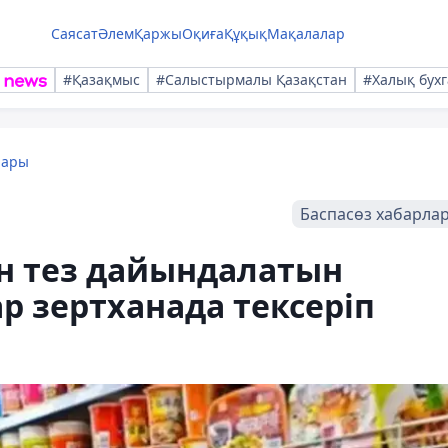
Саясат
Әлем
Қаржы
Оқиға
Құқық
Мақалалар
#Қазақмыс
#Салыстырмалы Қазақстан
#Халық бухг
лары
Баспасөз хабарла
ін тез дайындалатын
р зертханада тексеріп