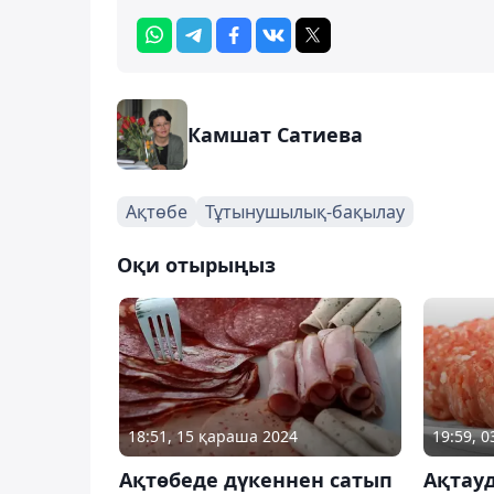
Камшат Сатиева
Ақтөбе
Тұтынушылық-бақылау
Оқи отырыңыз
18:51, 15 қараша 2024
19:59, 
Ақтөбеде дүкеннен сатып
Ақтау