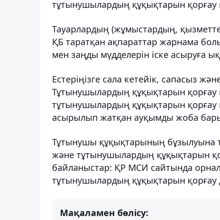
тұтынушылардың құқықтарын қорғау қ
Тауарлардың (жұмыстардың, қызметте
ҚБ таратқан ақпараттар жарнама бо
мен заңды мүдделерін іске асыруға ық
Естеріңізге сала кетейік, сапасыз жән
Тұтынушылардың құқықтарын қорғау 
тұтынушылардың құқықтарын қорғау 
асырылып жатқан ауқымды жоба бары
Тұтынушы құқықтарының бұзылуына т
және тұтынушылардың құқықтарын қо
байланыстар: ҚР МСИ сайтында орна
тұтынушылардың құқықтарын қорғау де
Мақаламен бөлісу: