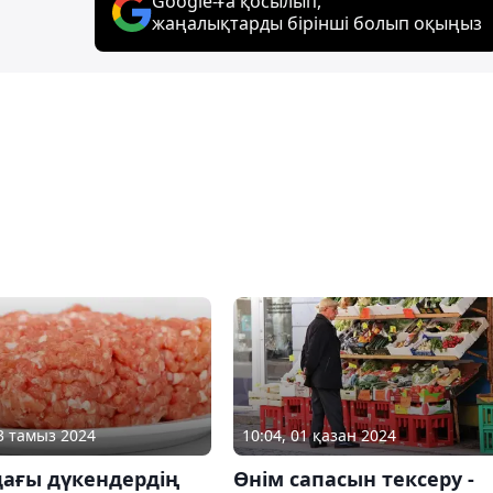
Google-ға қосылып,
жаңалықтарды бірінші болып оқыңыз
03 тамыз 2024
10:04, 01 қазан 2024
дағы дүкендердің
Өнім сапасын тексеру -