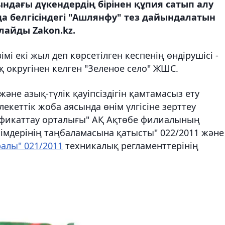
сындағы дүкендердің бірінен құпия сатып алу
да белгісіндегі "Ашлянфу" тез дайындалатын
лайды Zakon.kz.
і екі жыл деп көрсетілген кеспенің өндірушісі -
округінен келген "Зеленое село" ЖШС.
не азық-түлік қауіпсіздігін қамтамасыз ету
екеттік жоба аясында өнім үлгісіне зерттеу
тификаттау орталығы" АҚ Ақтөбе филиалының
імдерінің таңбаламасына қатысты" 022/2011 және
уралы" 021/2011
техникалық регламенттерінің