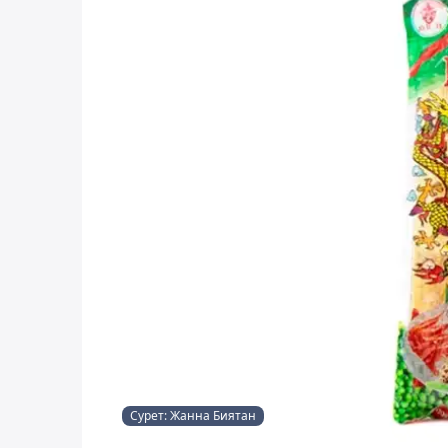
Сурет: Жанна Биятан