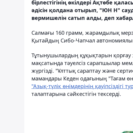
бірлестігінің өкілдері Ақтөбе қала
әдісін қолдана отырып, "ЮН Н" сау
вермишелін сатып алды, деп хабар
Салмағы 160 грамм, жарамдылық мерзім
Қытайдың Сибо-Чапчал автономиялық 
Тұтынушылардың құқықтарын қорғау жә
мақсатында тәуелсіз сарапшылар мемл
жүргізді. "Ұлттық сараптау және сер
мамандары Кеден одағының "Тағам өн
"Азық-түлік өнімдерінің қауіпсіздігі т
талаптарына сәйкестігін тексерді.