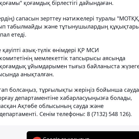
оғамы" қоғамдық бірлестігі дайындаған.
рдің) сапасын зерттеу нәтижелері туралы "МОТҚҚ
лып табылмайды және тұтынушылардың құқықтар
пал етеді.
е қауіпті азық-түлік өнімдері ҚР МСИ
комитетінің мемлекеттік тапсырысы аясында
қоғамдық ұйымдарымен тығыз байланыста жүзег
сында анықталған.
ап болсаңыз, тұрғылықты жеріңіз бойынша сауда
рғау департаментіне хабарласуыңызға болады,
ласқан Ақтөбе облысының сауда және
партаменті. Сенім телефоны: 8 (7132) 548 126).