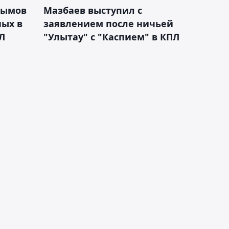
тымов
Мазбаев выступил с
ных в
заявлением после ничьей
Л
"Улытау" с "Каспием" в КПЛ