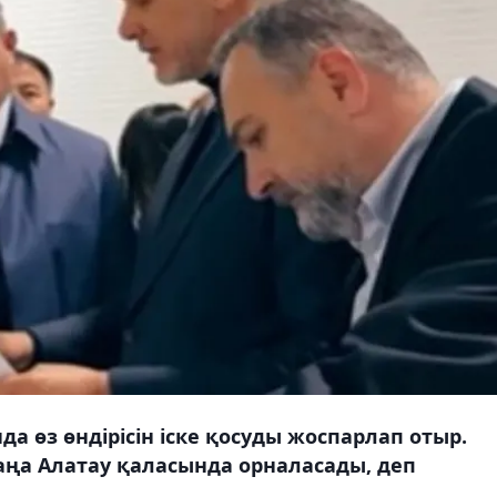
а өз өндірісін іске қосуды жоспарлап отыр.
ңа Алатау қаласында орналасады, деп