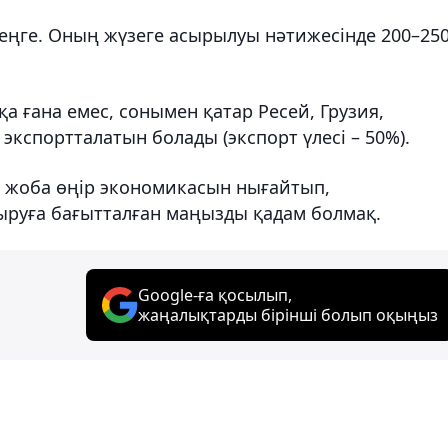
еңге. Оның жүзеге асырылуы нәтижесінде 200–25
а ғана емес, сонымен қатар Ресей, Грузия,
экспортталатын болады (экспорт үлесі – 50%).
л жоба өңір экономикасын нығайтып,
руға бағытталған маңызды қадам болмақ.
Google-ға қосылып,
жаңалықтарды бірінші болып оқыңыз