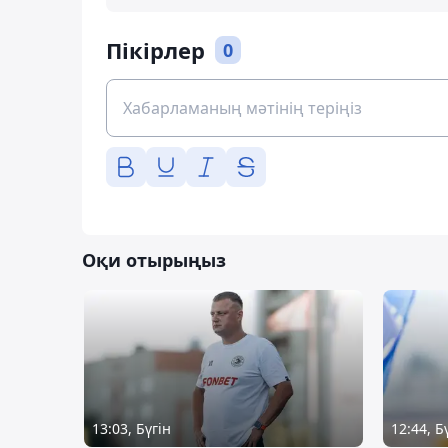
Пікірлер
0
Оқи отырыңыз
13:03, Бүгін
12:44, Б