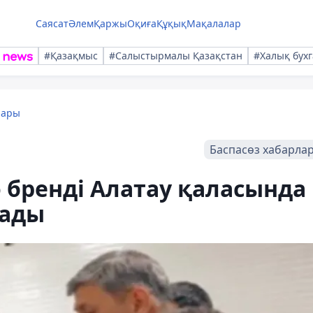
Саясат
Әлем
Қаржы
Оқиға
Құқық
Мақалалар
#Қазақмыс
#Салыстырмалы Қазақстан
#Халық бухг
лары
Баспасөз хабарла
o бренді Алатау қаласында
шады