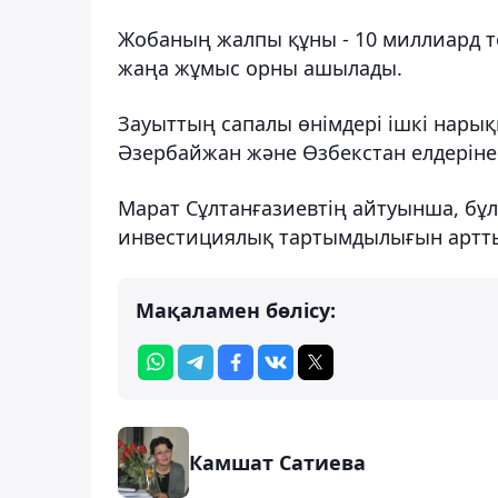
Жобаның жалпы құны - 10 миллиард т
жаңа жұмыс орны ашылады.
Зауыттың сапалы өнімдері ішкі нарыққ
Әзербайжан және Өзбекстан елдеріне 
Марат Сұлтанғазиевтің айтуынша, бұ
инвестициялық тартымдылығын артты
Мақаламен бөлісу:
Камшат Сатиева