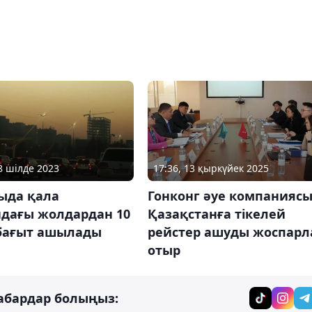
18 шілде 2023
17:36, 13 қыркүйек 2025
ыда қала
Гонконг әуе компанияс
дағы жолдардан 10
Қазақстанға тікелей
бағыт ашылады
рейстер ашуды жоспарл
отыр
абардар болыңыз: