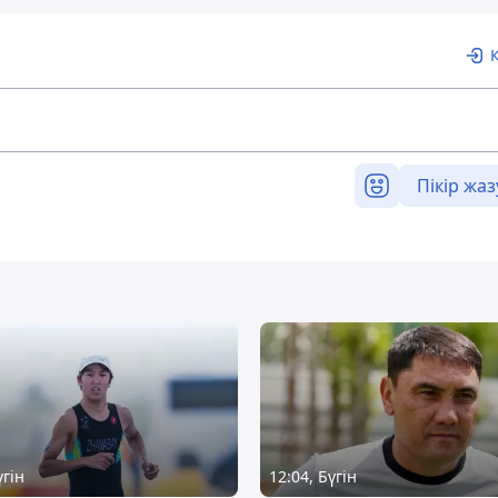
Пікір жаз
үгін
12:04, Бүгін