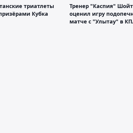
танские триатлеты
Тренер "Каспия" Шой
призёрами Кубка
оценил игру подопеч
матче с "Улытау" в КП