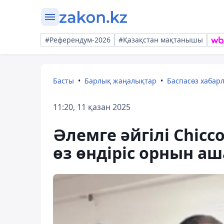
#Референдум-2026
#Қазақстан мақтанышы
Басты
Барлық жаңалықтар
Баспасөз хабар
11:20, 11 қазан 2025
Әлемге әйгілі Chicc
өз өндіріс орнын а