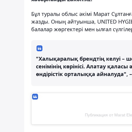
Бұл туралы облыс әкімі Марат Сұлтан
жазды. Оның айтуынша, UNITED HYGI
балалар жөргектері мен ылғал сүлгіл
"Халықаралық брендтің келуі – ш
сенімінің көрінісі. Алатау қалас
өндірістік орталыққа айналуда", –
Публикация от Marat Ele