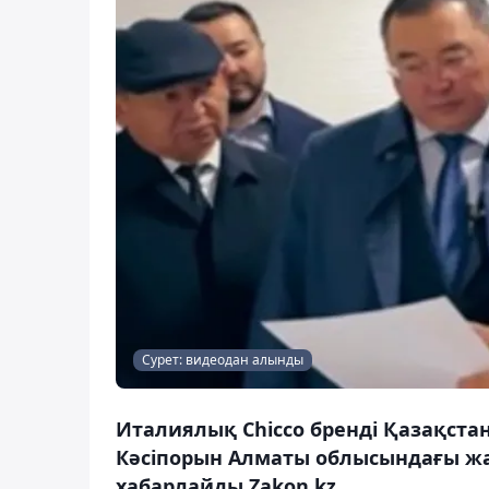
Сурет: видеодан алынды
Италиялық Chicco бренді Қазақстанд
Кәсіпорын Алматы облысындағы жа
хабарлайды Zakon.kz.