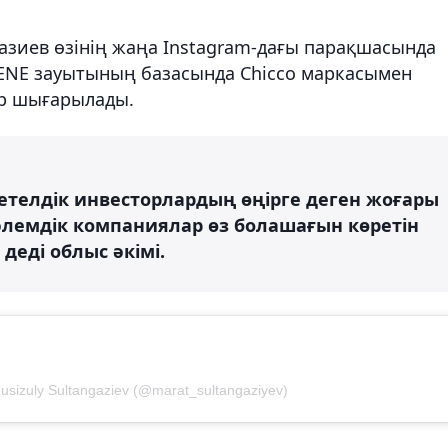
ғазиев өзінің жаңа Instagram-дағы парақшасында
ENE зауытының базасында Chicco маркасымен
ер шығарылады.
етелдік инвесторлардың өңірге деген жоғары
ы әлемдік компаниялар өз болашағын көретін
 деді облыс әкімі.
usizuly Sultangaziev (@marat_sultangaziyev)