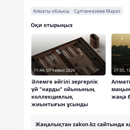
Алматы облысы
Сұлтанғазиев Марат
Оқи отырыңыз
11:44, 07 тамыз 2026
21:55, 
Әлемге әйгілі зергерлік
Алмат
үй "нарды" ойынының
маңын
коллекциялық
жаңа 
жиынтығын ұсынды
Жаңалықтан zakon.kz сайтында х