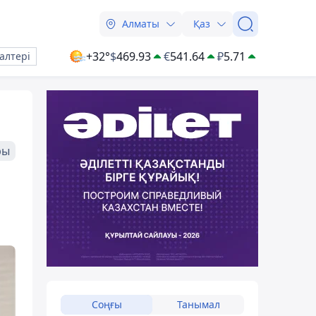
Алматы
Қаз
+32°
$
469.93
€
541.64
₽
5.71
алтері
ры
Соңғы
Танымал