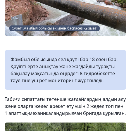
Сурет: Жамбыл облысы әкімінің баспасөз қызметі
Жамбыл облысында сел қаупі бар 18 өзен бар.
Қауіпті ерте анықтау және жағдайды тұрақты
бақылау мақсатында өңірдегі 8 гидробекетте
тәулігіне үш рет мониторинг жүргізіледі.
Табиғи сипаттағы төтенше жағдайлардың алдын алу
және оларға жедел әрекет ету үшін 2 жедел топ пен
1 апаттық-механикаландырылған бригада құрылған.