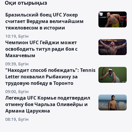
Оқи отырыңыз
Бразильский боец UFC Уокер
считает Вердума величайшим
тяжеловесом в истории
10:19, Бүгін
Чемпион UFC Гейджи может
освободить титул ради боя с
Махачевым
09:39, Бүгін
"Находит способ побеждать": Tennis
Letter похвалил Рыбакину за
трудовую победу в Торонто
09:00, Бүгін
Легенда UFC Кормье подетвердил
отмену боя Чарльза Оливейры и
Армана Царукяна
08:19, Бүгін