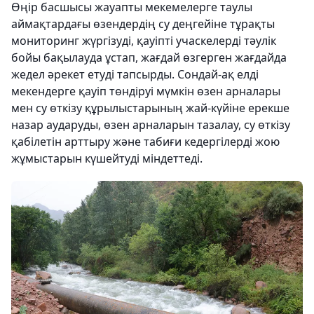
Өңір басшысы жауапты мекемелерге таулы
аймақтардағы өзендердің су деңгейіне тұрақты
мониторинг жүргізуді, қауіпті учаскелерді тәулік
бойы бақылауда ұстап, жағдай өзгерген жағдайда
жедел әрекет етуді тапсырды. Сондай-ақ елді
мекендерге қауіп төндіруі мүмкін өзен арналары
мен су өткізу құрылыстарының жай-күйіне ерекше
назар аударуды, өзен арналарын тазалау, су өткізу
қабілетін арттыру және табиғи кедергілерді жою
жұмыстарын күшейтуді міндеттеді.