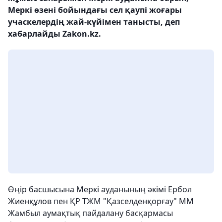
Меркі өзені бойындағы сел қаупі жоғары
учаскелердің жай-күйімен танысты, деп
хабарлайды Zakon.kz.
Өңір басшысына Меркі ауданының әкімі Ербол
Жиенқұлов пен ҚР ТЖМ "Қазселденқорғау" ММ
Жамбыл аумақтық пайдалану басқармасы