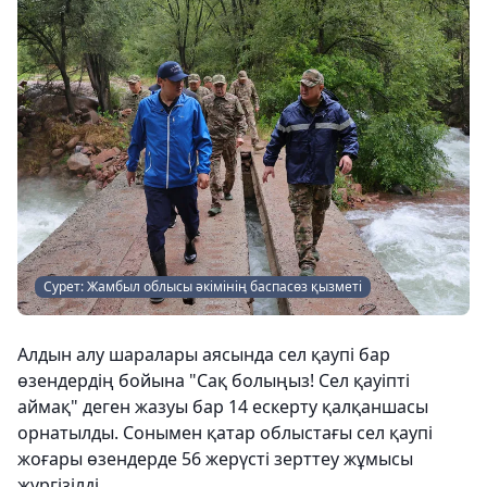
Сурет: Жамбыл облысы әкімінің баспасөз қызметі
Алдын алу шаралары аясында сел қаупі бар
өзендердің бойына "Сақ болыңыз! Сел қауіпті
аймақ" деген жазуы бар 14 ескерту қалқаншасы
орнатылды. Сонымен қатар облыстағы сел қаупі
жоғары өзендерде 56 жерүсті зерттеу жұмысы
жүргізілді.