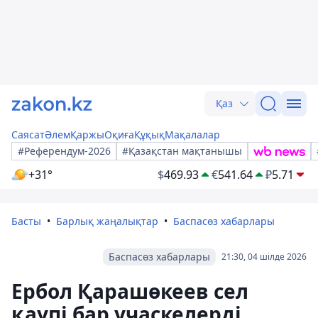
Қаз
Саясат
Әлем
Қаржы
Оқиға
Құқық
Мақалалар
#Референдум-2026
#Қазақстан мақтанышы
+31°
$
469.93
€
541.64
₽
5.71
Басты
Барлық жаңалықтар
Баспасөз хабарлары
Баспасөз хабарлары
21:30, 04 шілде 2026
Ербол Қарашөкеев сел
қаупі бар учаскелерді