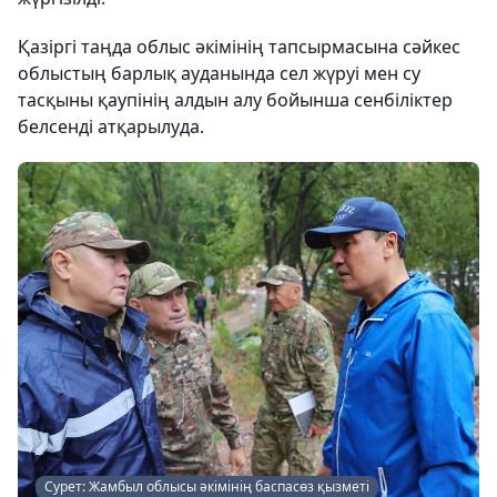
Қазіргі таңда облыс әкімінің тапсырмасына сәйкес
облыстың барлық ауданында сел жүруі мен су
тасқыны қаупінің алдын алу бойынша сенбіліктер
белсенді атқарылуда.
Сурет: Жамбыл облысы әкімінің баспасөз қызметі