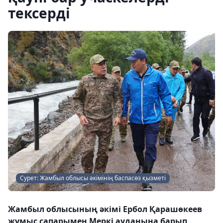
тексерді
Сурет: Жамбыл облысы әкімінің баспасөз қызметі
Жамбыл облысының әкімі Ербол Қарашөкеев
жұмыс сапарымен Меркі ауданына барып,