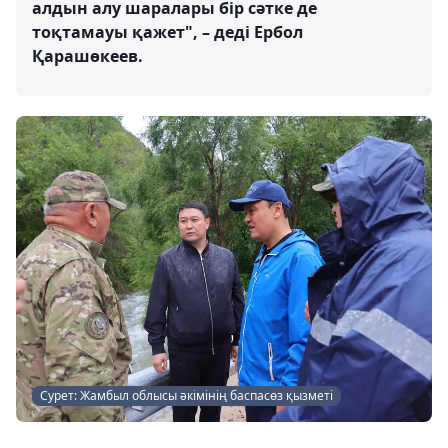
алдын алу шаралары бір сәтке де
тоқтамауы қажет", – деді Ербол
Қарашөкеев.
Сурет: Жамбыл облысы әкімінің баспасөз қызметі