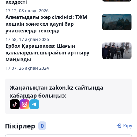
кездесті
17:12, 08 шілде 2026
Алматыдағы жер сілкінісі: ТЖМ
көшкін және сел қаупі бар
учаскелерді тексерді
17:58, 17 ақпан 2026
Ербол Қарашөкеев: Шағын
қалалардың шырайын арттыру
маңызды
17:07, 26 ақпан 2024
Жаңалықтан zakon.kz сайтында
хабардар болыңыз:
Пікірлер
0
Кіру