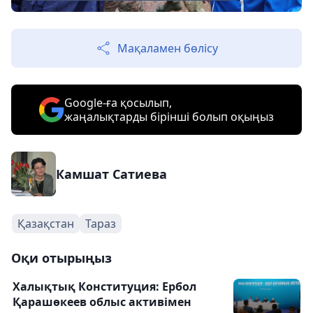
Мақаламен бөлісу
Google-ға қосылып,
жаңалықтарды бірінші болып оқыңыз
Камшат Сатиева
Қазақстан
Тараз
Оқи отырыңыз
Халықтық Конституция: Ербол
Қарашөкеев облыс активімен