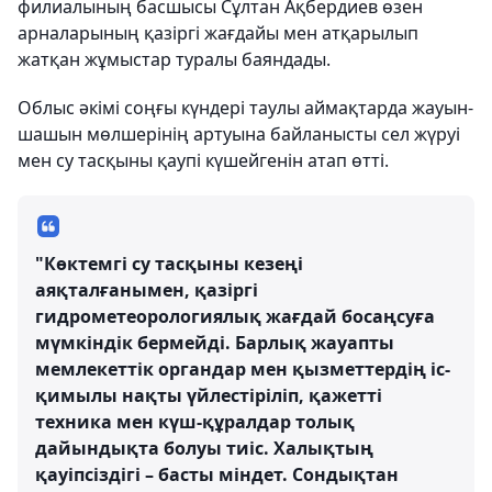
филиалының басшысы Сұлтан Ақбердиев өзен
арналарының қазіргі жағдайы мен атқарылып
жатқан жұмыстар туралы баяндады.
Облыс әкімі соңғы күндері таулы аймақтарда жауын-
шашын мөлшерінің артуына байланысты сел жүруі
мен су тасқыны қаупі күшейгенін атап өтті.
"Көктемгі су тасқыны кезеңі
аяқталғанымен, қазіргі
гидрометеорологиялық жағдай босаңсуға
мүмкіндік бермейді. Барлық жауапты
мемлекеттік органдар мен қызметтердің іс-
қимылы нақты үйлестіріліп, қажетті
техника мен күш-құралдар толық
дайындықта болуы тиіс. Халықтың
қауіпсіздігі – басты міндет. Сондықтан