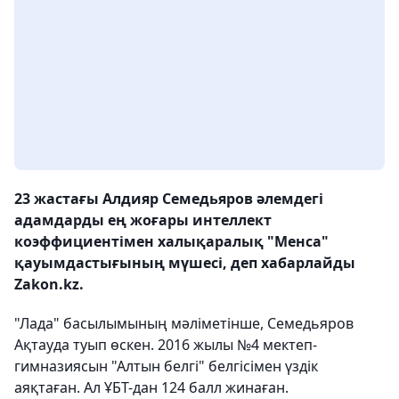
23 жастағы Алдияр Семедьяров әлемдегі
адамдарды ең жоғары интеллект
коэффициентімен халықаралық "Менса"
қауымдастығының мүшесі, деп хабарлайды
Zakon.kz.
"Лада" басылымының мәліметінше, Семедьяров
Ақтауда туып өскен. 2016 жылы №4 мектеп-
гимназиясын "Алтын белгі" белгісімен үздік
аяқтаған. Ал ҰБТ-дан 124 балл жинаған.