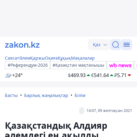
Қаз
Саясат
Әлем
Қаржы
Оқиға
Құқық
Мақалалар
#Референдум-2026
#Қазақстан мақтанышы
+24°
$
469.93
€
541.64
₽
5.71
Басты
Барлық жаңалықтар
Білім
14:07, 09 желтоқсан 2021
Қазақстандық Алдияр
әлемдегі ең ақылды