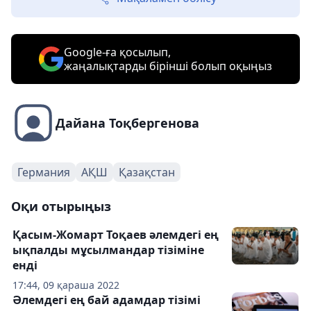
Google-ға қосылып,
жаңалықтарды бірінші болып оқыңыз
Дайана Тоқбергенова
Германия
АҚШ
Қазақстан
Оқи отырыңыз
Қасым-Жомарт Тоқаев әлемдегі ең
ықпалды мұсылмандар тізіміне
енді
17:44, 09 қараша 2022
Әлемдегі ең бай адамдар тізімі