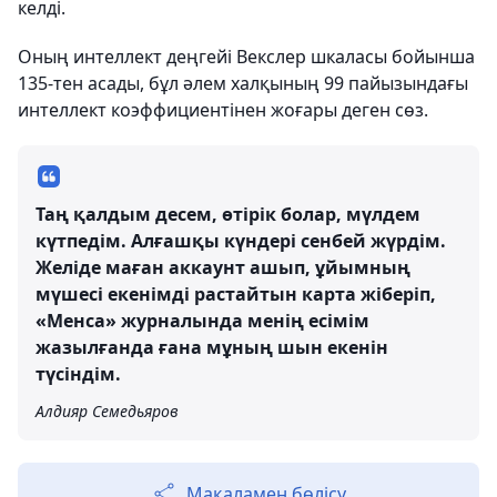
келді.
Оның интеллект деңгейі Векслер шкаласы бойынша
135-тен асады, бұл әлем халқының 99 пайызындағы
интеллект коэффициентінен жоғары деген сөз.
Таң қалдым десем, өтірік болар, мүлдем
күтпедім. Алғашқы күндері сенбей жүрдім.
Желіде маған аккаунт ашып, ұйымның
мүшесі екенімді растайтын карта жіберіп,
«Менса» журналында менің есімім
жазылғанда ғана мұның шын екенін
түсіндім.
Алдияр Семедьяров
Мақаламен бөлісу