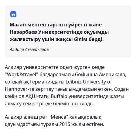
Маған мектеп тәртіпті үйретті және
Назарбаев Университетінде оқуымды
жалғастыру үшін жақсы білім берді.
Алдияр Семедьяров
Алдияр университетте оқып жүрген кезде
"Work&travel" бағдарламасы бойынша Америкада,
сондай-ақ Германиядағы Leibniz University of
Hannover-те зерттеу тағылымдамасын өткен. Содан
кейін ол АҚШ-тағы Buffalo университетінде жазғы
алмасу семестрінде білімін шыңдады.
Алдияр алғаш рет "Менса" халықаралық
қауымдастығы туралы 2016 жылы естіген.