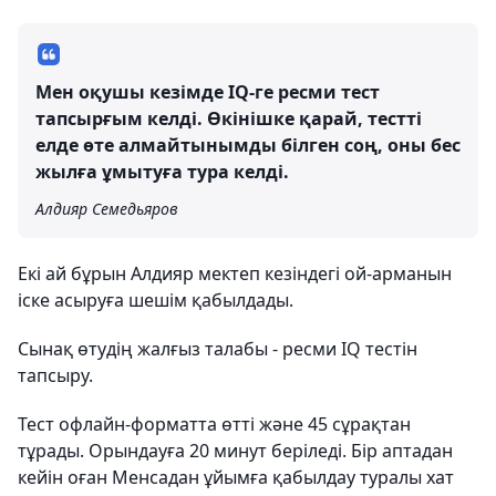
Мен оқушы кезімде IQ-ге ресми тест
тапсырғым келді. Өкінішке қарай, тестті
елде өте алмайтынымды білген соң, оны бес
жылға ұмытуға тура келді.
Алдияр Семедьяров
Екі ай бұрын Алдияр мектеп кезіндегі ой-арманын
іске асыруға шешім қабылдады.
Сынақ өтудің жалғыз талабы - ресми IQ тестін
тапсыру.
Тест офлайн-форматта өтті және 45 сұрақтан
тұрады. Орындауға 20 минут беріледі. Бір аптадан
кейін оған Менсадан ұйымға қабылдау туралы хат