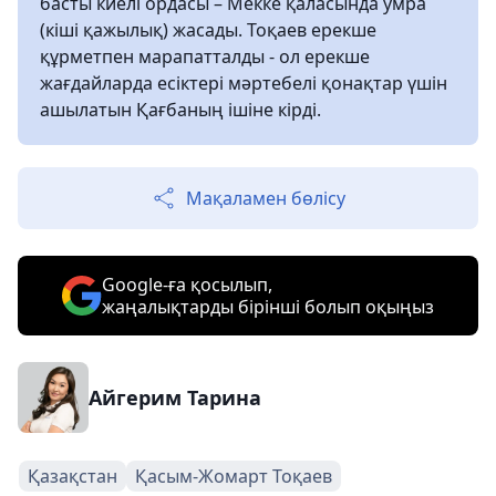
басты киелі ордасы – Мекке қаласында умра
(кіші қажылық) жасады. Тоқаев ерекше
құрметпен марапатталды - ол ерекше
жағдайларда есіктері мәртебелі қонақтар үшін
ашылатын Қағбаның ішіне кірді.
Мақаламен бөлісу
Google-ға қосылып,
жаңалықтарды бірінші болып оқыңыз
Айгерим Тарина
Қазақстан
Қасым-Жомарт Тоқаев