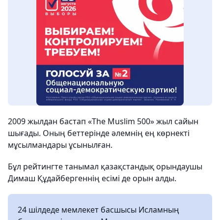
2009 жылдан бастап «The Muslim 500» жыл сайын
шығады. Оның беттерінде әлемнің ең көрнекті
мұсылмандары ұсынылған.
Бұл рейтингте танымал қазақстандық орындаушы
Димаш Құдайбергеннің есімі де орын алды.
24 шілдеде мемлекет басшысы Исламның