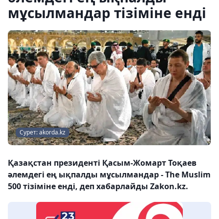
мұсылмандар тізіміне енді
Сурет: akorda.kz
Қазақстан президенті Қасым-Жомарт Тоқаев
әлемдегі ең ықпалды мұсылмандар - The Muslim
500 тізіміне енді, деп хабарлайды Zakon.kz.