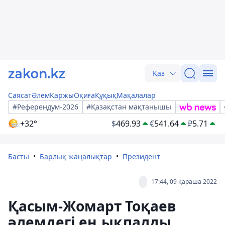
Қаз
Саясат
Әлем
Қаржы
Оқиға
Құқық
Мақалалар
#Референдум-2026
#Қазақстан мақтанышы
+32°
$
469.93
€
541.64
₽
5.71
Басты
Барлық жаңалықтар
Президент
17:44, 09 қараша 2022
Қасым-Жомарт Тоқаев
әлемдегі ең ықпалды