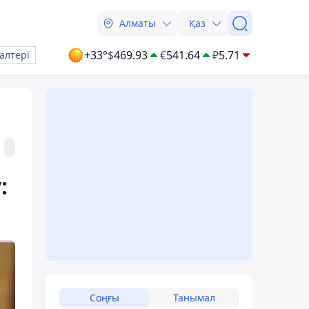
Алматы
Қаз
+33°
$
469.93
€
541.64
₽
5.71
алтері
:
Соңғы
Танымал