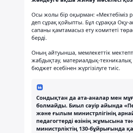
Осы жолы бір оқырман: «Мектебіміз 
деп сұрақ қойыпты. Бұл сұраққа Оқу-а
сапаны қамтамасыз ету комитеті тө
берді.
Оның айтуынша, мемлекеттік мектепте
жабдықтау, материалдық-техникалық б
бюджет есебінен жүргізілуге тиіс.
Сондықтан да ата-аналар мен мұ
болмайды.
Биыл сәуір айында «Пе
және ғылым министрлігінің арн
педагогтерді өзінің жұмысына тә
министрліктің 130-бұйрығында қ