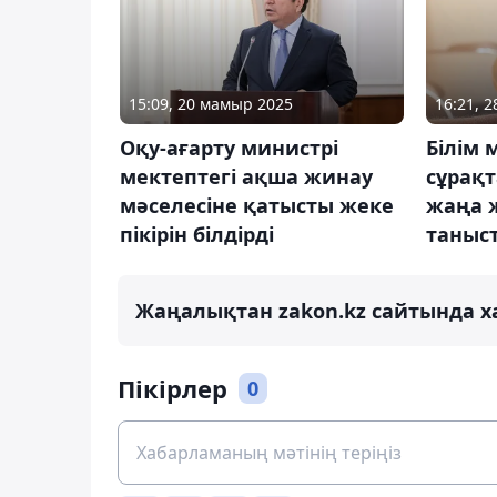
15:09, 20 мамыр 2025
16:21, 
Оқу-ағарту министрі
Білім 
мектептегі ақша жинау
сұрақт
мәселесіне қатысты жеке
жаңа 
пікірін білдірді
таныс
Жаңалықтан zakon.kz сайтында х
Пікірлер
0