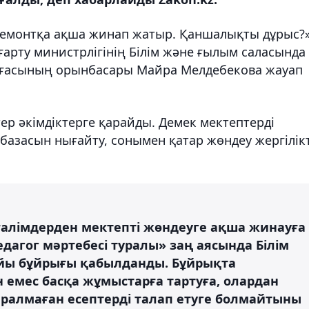
ремонтқа ақша жинап жатыр. Қаншалықты дұрыс?
ғарту министрлігінің Білім және ғылым саласында
рағасының орынбасары Майра Мелдебекова жауап
р әкімдіктерге қарайды. Демек мектептерді
азасын нығайту, сонымен қатар жөндеу жергілікт
ғалімдерден мектепті жөндеуге ақша жинауға
дагог мәртебесі туралы» заң аясында Білім
айы бұйрығы қабылданды. Бұйрықта
н емес басқа жұмыстарға тартуға, олардан
аралмаған есептерді талап етуге болмайтыны