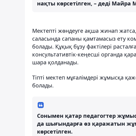
нақты көрсетілген, – деді Майра 
Мектепті жөндеуге ақша жинап жатса,
саласында сапаны қамтамасыз ету ком
болады. Құқық бұзу фактілері расталғ
консультативтік-кеңесші органда қар
шара қолданады.
Тіпті мектеп мұғалімдері жұмысқа қа
болады.
Сонымен қатар педагогтер жұмыс
да шығындарға өз қаражатын жұм
көрсетілген.