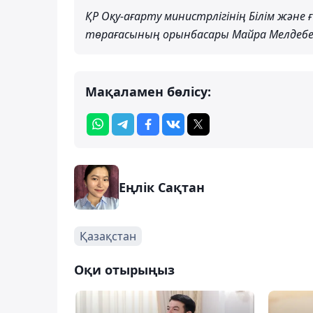
ҚР Оқу-ағарту министрлігінің Білім жән
төрағасының орынбасары Майра Мелдебе
Мақаламен бөлісу:
Еңлік Сақтан
Қазақстан
Оқи отырыңыз