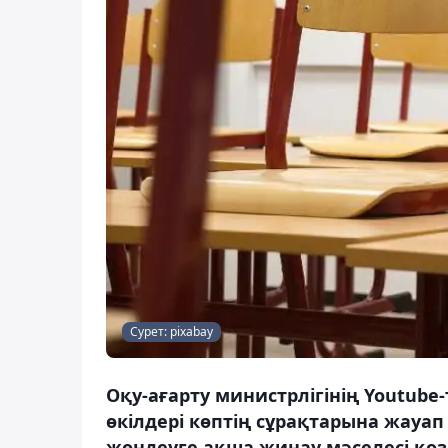
Сурет: pixabay
Оқу-ағарту министрлігінің Youtub
өкілдері көптің сұрақтарына жауап
жөндеуге ақша жинау мәселесі қоз