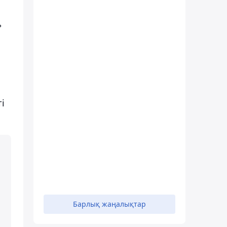
»
і
Барлық жаңалықтар