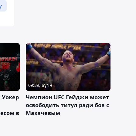
у
09:39, Бүгін
 Уокер
Чемпион UFC Гейджи может
освободить титул ради боя с
есом в
Махачевым