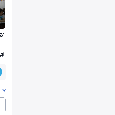
қу
ді
Кіру