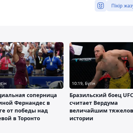
Пікір жаз
үгін
10:19, Бүгін
циальная соперница
Бразильский боец UFC
иной Фернандес в
считает Вердума
ге от победы над
величайшим тяжелов
вой в Торонто
истории