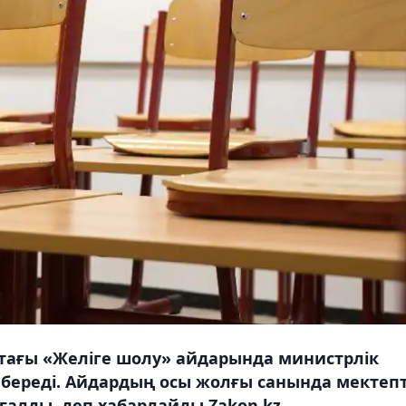
e-тағы «Желіге шолу» айдарында министрлік
 береді. Айдардың осы жолғы санында мектепт
ғалды, деп хабарлайды Zakon.kz.