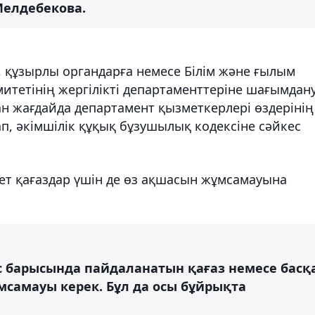
Мелдебекова.
 құзырлы органдарға немесе Білім және ғылым
итетінің жергілікті департаменттеріне шағымдан
ан жағдайда департамент қызметкерлері өздерінің
ап, әкімшілік құқық бұзушылық кодексіне сәйкес
жет қағаздар үшін де өз ақшасын жұмсамауына
 барысында пайдаланатын қағаз немесе басқ
самауы керек. Бұл да осы бұйрықта