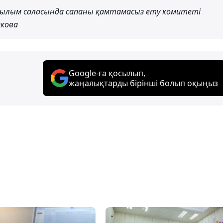
е ғылым саласында сапаны қамтамасыз ету комитеті
кова
Google-ға қосылып,
жаңалықтарды бірінші болып оқыңыз