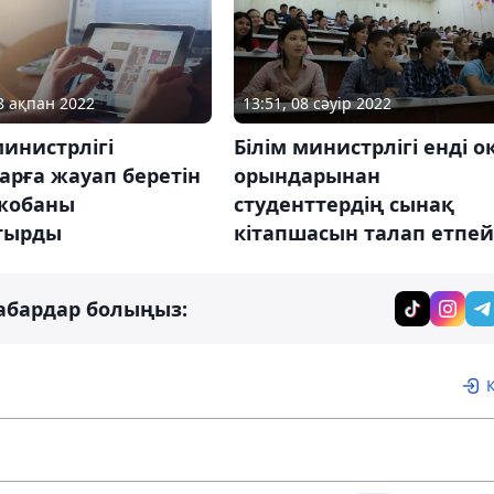
28 ақпан 2022
13:51, 08 сәуір 2022
министрлігі
Білім министрлігі енді о
арға жауап беретін
орындарынан
жобаны
студенттердің сынақ
тырды
кітапшасын талап етпей
абардар болыңыз: