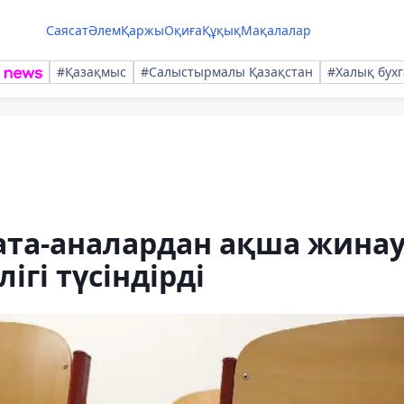
Саясат
Әлем
Қаржы
Оқиға
Құқық
Мақалалар
#Қазақмыс
#Салыстырмалы Қазақстан
#Халық бухг
ата-аналардан ақша жинау
ігі түсіндірді