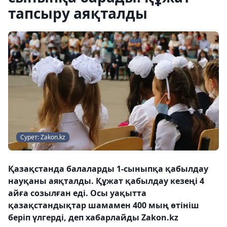
тапсыру аяқталды
Сурет: Zakon.kz
Қазақстанда балаларды 1-сыныпқа қабылдау
науқаны аяқталды. Құжат қабылдау кезеңі 4
айға созылған еді. Осы уақытта
қазақстандықтар шамамен 400 мың өтініш
беріп үлгерді, деп хабарлайды Zakon.kz