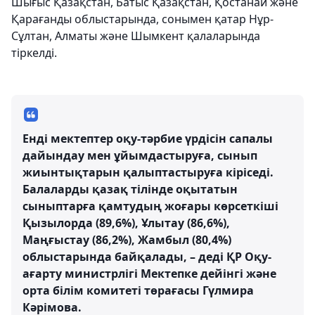
Шығыс Қазақстан, Батыс Қазақстан, Қостанай және
Қарағанды ​​облыстарында, сонымен қатар Нұр-
Сұлтан, Алматы және Шымкент қалаларында
тіркелді.
Енді мектептер оқу-тәрбие үрдісін сапалы
дайындау мен ұйымдастыруға, сынып
жиынтықтарын қалыптастыруға кіріседі.
Балаларды қазақ тілінде оқытатын
сыныптарға қамтудың жоғары көрсеткіші
Қызылорда (89,6%), Ұлытау (86,6%),
Маңғыстау (86,2%), Жамбыл (80,4%)
облыстарында байқалады, – деді ҚР Оқу-
ағарту министрлігі Мектепке дейінгі және
орта білім комитеті төрағасы Гүлмира
Кәрімова.