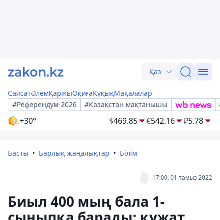
Қаз
Саясат
Әлем
Қаржы
Оқиға
Құқық
Мақалалар
#Референдум-2026
#Қазақстан мақтанышы
+30°
$
469.85
€
542.16
₽
5.78
Басты
Барлық жаңалықтар
Білім
17:09, 01 тамыз 2022
Биыл 400 мың бала 1-
сыныпқа барады: құжат