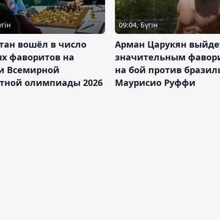
үгін
09:04, Бүгін
тан вошёл в число
Арман Царукян выйде
х фаворитов на
значительным фавор
и Всемирной
на бой против бразил
тной олимпиады 2026
Маурисио Руффи