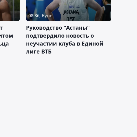
08:36, Бүгін
т
Руководство "Астаны"
итом
подтвердило новость о
ьца
неучастии клуба в Единой
лиге ВТБ