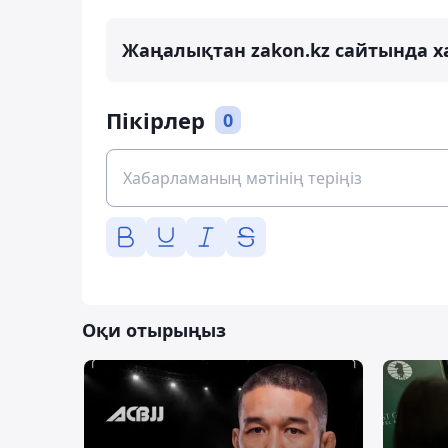
Жаңалықтан zakon.kz сайтында х
Пікірлер
0
Оқи отырыңыз