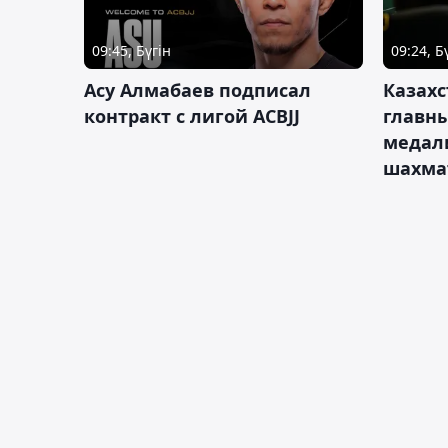
09:45, Бүгін
09:24, Б
Асу Алмабаев подписал
Казахс
контракт с лигой ACBJJ
главны
медал
шахма