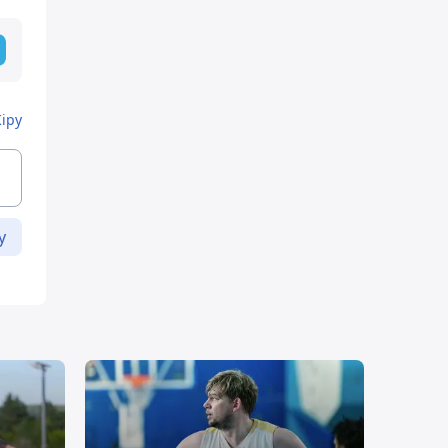
Кіру
у