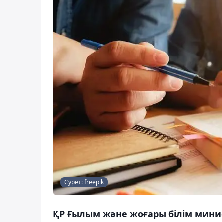
Сурет: freepik
ҚР Ғылым және жоғары білім минис