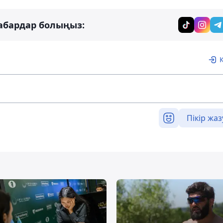
абардар болыңыз:
Пікір жаз