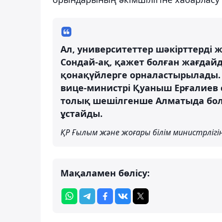
Ал, университеттер шәкірттерді
Сондай-ақ, қажет болған жағдайд
қонақүйлерге орналастырылады. 
вице-министрі Қуаныш Ерғалиев 
толық шешілгенше Алматыда бол
ұстайды.
ҚР Ғылым және жоғары білім министрлігін
Мақаламен бөлісу: