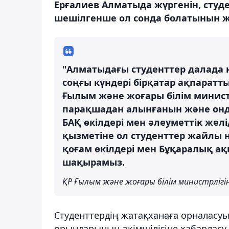
Ерғалиев Алматыда жүргенін, студ
шешілгенше ол сонда болатынын же
"Алматыдағы студенттер далада 
соңғы күндері бірқатар ақпаратты
Ғылым және жоғары білім министр
парақшадан алынғанын және онд
БАҚ өкілдері мен әлеуметтік желі
қызметіне ол студенттер жайлы 
қоғам өкілдері мен Бұқаралық ақ
шақырамыз.
ҚР Ғылым және жоғары білім министрлігін
Студенттердің жатақханаға орналасуы
орындарының әкімшілігіне хабарласу