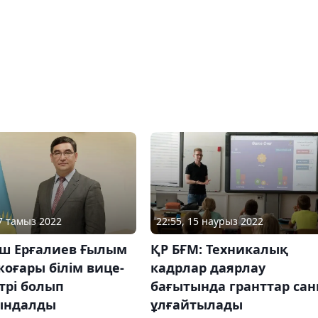
17 тамыз 2022
22:55, 15 наурыз 2022
ш Ерғалиев Ғылым
ҚР БҒМ: Техникалық
оғары білім вице-
кадрлар даярлау
трі болып
бағытында гранттар са
ындалды
ұлғайтылады