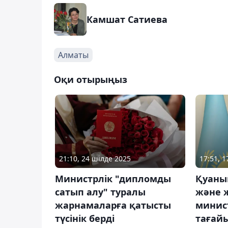
Камшат Сатиева
Алматы
Оқи отырыңыз
21:10, 24 шілде 2025
17:51, 
Министрлік "дипломды
Қуаны
сатып алу" туралы
және ж
жарнамаларға қатысты
минис
түсінік берді
тағай