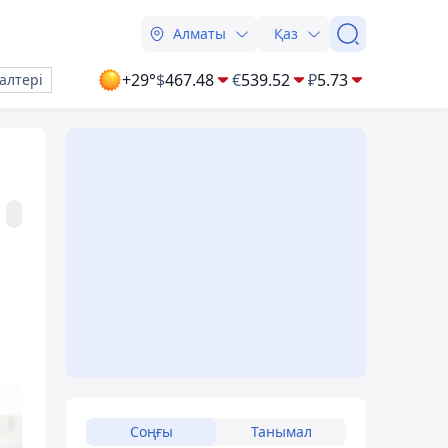
Алматы
Қаз
+29°
$
467.48
€
539.52
₽
5.73
алтері
Соңғы
Танымал