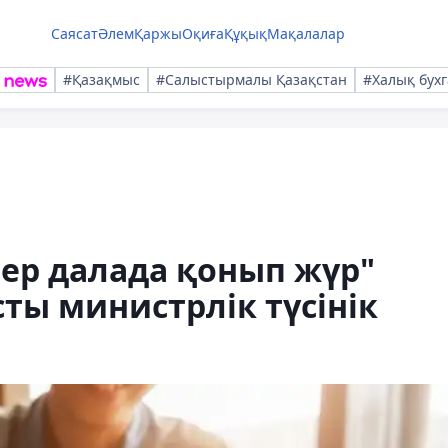
Саясат
Әлем
Қаржы
Оқиға
Құқық
Мақалалар
#Қазақмыс
#Салыстырмалы Қазақстан
#Халық бухг
ер далада қонып жүр"
ты министрлік түсінік