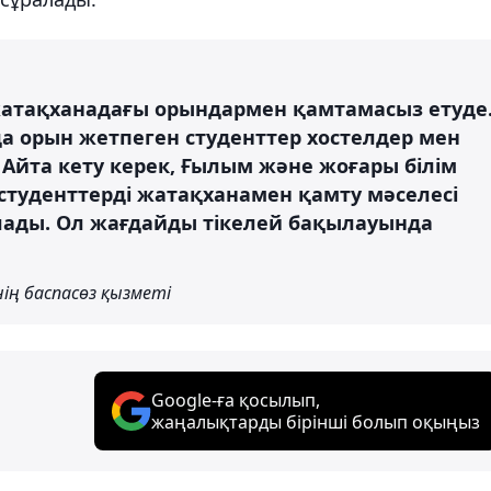
 жатақханадағы орындармен қамтамасыз етуде
а орын жетпеген студенттер хостелдер мен
Айта кету керек, Ғылым және жоғары білім
студенттерді жатақханамен қамту мәселесі
ады. Ол жағдайды тікелей бақылауында
ің баспасөз қызметі
Google-ға қосылып,
жаңалықтарды бірінші болып оқыңыз