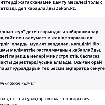
енттерді жатақханамен қамту мәселесі толық
ткізді, деп хабарлайды Zakon.kz.
қонып жүр" деген сарындағы хабарламалар
қ сайт пен әлеуметтік желіде тараған еді.
лігі оларды мұқият зерделеп, көпшілігі бір
ағы мәліметтің расталмағанын хабарлайды.
дегі парақша иелері министрліктің баспасөз
нақты деректерді ұсына алмады. Осыған орай
парат құралдарын тек ресми ақпаратқа сенуге
ің баспасөз қызметі
на қатысты сұрақтар туындаса жоғары оқу
 сұралады.