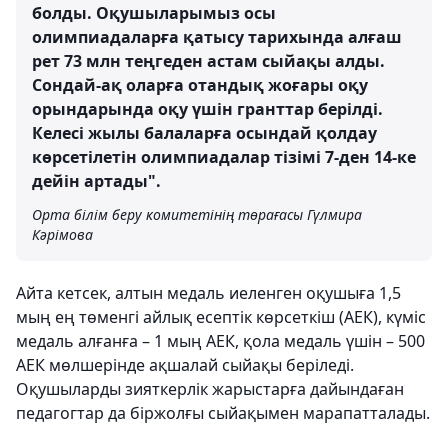
болды. Оқушыларымыз осы
олимпиадаларға қатысу тарихында алғаш
рет 73 млн теңгеден астам сыйақы алды.
Сондай-ақ оларға отандық жоғары оқу
орындарында оқу үшін гранттар берілді.
Келесі жылы балаларға осындай қолдау
көрсетілетін олимпиадалар тізімі 7-ден 14-ке
дейін артады".
Орта білім беру комитетінің төрағасы Гүлмира
Кәрімова
Айта кетсек, алтын медаль иеленген оқушыға 1,5
мың ең төменгі айлық есептік көрсеткіш (АЕК), күміс
медаль алғанға – 1 мың АЕК, қола медаль үшін – 500
АЕК мөлшерінде ақшалай сыйақы беріледі.
Оқушыларды зияткерлік жарыстарға дайындаған
педагогтар да біржолғы сыйақымен марапатталады.