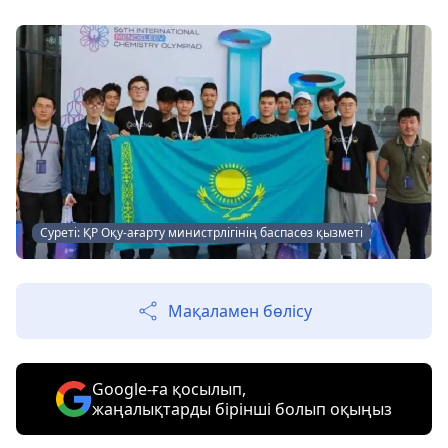
Суреті: ҚР Оқу-ағарту министрлігінің баспасөз қызметі
Мақаламен бөлісу
Google-ға қосылып,
жаңалықтарды бірінші болып оқыңыз