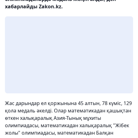
хабарлайды Zakon.kz.
Жас дарындар ел қоржынына 45 алтын, 78 күміс, 129
қола медаль әкелді. Олар математикадан қашықтан
өткен халықаралық Азия-Тынық мұхиты
олимпиадасы, математикадан халықаралық "Жібек
жолы" олимпиадасы, математикадан Балқан