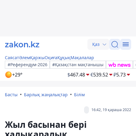
Қаз
Саясат
Әлем
Қаржы
Оқиға
Құқық
Мақалалар
#Референдум-2026
#Қазақстан мақтанышы
+29°
$
467.48
€
539.52
₽
5.73
Басты
Барлық жаңалықтар
Білім
16:42, 19 қараша 2022
Жыл басынан бері
халықаралық