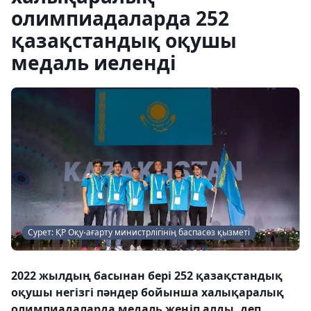
олимпиадаларда 252
қазақстандық оқушы
медаль иеленді
Сурет: ҚР Оқу-ағарту министрлігінің баспасөз қызметі
2022 жылдың басынан бері 252 қазақстандық
оқушы негізгі пәндер бойынша халықаралық
олимпиадаларда медаль жеңіп алды, деп