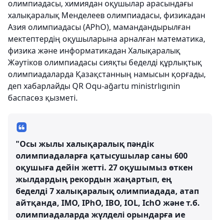
олимпиадасы, химиядан оқушылар арасындағы
халықаралық Менделеев олимпиадасы, физикадан
Азия олимпиадасы (APhO), мамандандырылған
мектептердің оқушыларына арналған математика,
физика және информатикадан Халықаралық
Жәутіков олимпиадасы сияқты беделді құрлықтық
олимпиадаларда Қазақстанның намысын қорғады,
деп хабарлайды QR Oqu-ağartu ministrlıgınin
баспасөз қызметі.
"Осы жылы халықаралық пәндік
олимпиадаларға қатысушылар саны 600
оқушыға дейін жетті. 27 оқушымыз өткен
жылдардың рекордын жаңартып, ең
беделді 7 халықаралық олимпиадада, атап
айтқанда, IMO, IPhO, IBO, IOL, IchO және т.б.
олимпиадаларда жүлделі орындарға ие