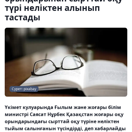
түрі неліктен алынып
тастады
Сурет: pixabay
Үкімет кулуарында Ғылым және жоғары білім
министрі Саясат Нұрбек Қазақстан жоғары оқу
орындарындағы сырттай оқу түріне неліктен
тыйым салынғанын түсіндірді, деп хабарлайды