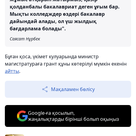
қолданбалы бакалавриат деген ұғым бар.
Мықты колледждер өздері бакалавр
дайындай алады, ол үш жылдық
бағдарлама болады".
Саясат Нұрбек
Бұған қоса, үкімет кулуарында министр
магистратураға грант құны көтерілуі мүмкін екенін
айтты
.
Мақаламен бөлісу
Google-ға қосылып,
жаңалықтарды бірінші болып оқыңыз