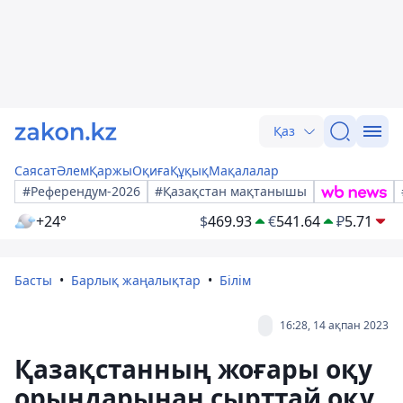
Қаз
Саясат
Әлем
Қаржы
Оқиға
Құқық
Мақалалар
#Референдум-2026
#Қазақстан мақтанышы
+24°
$
469.93
€
541.64
₽
5.71
Басты
Барлық жаңалықтар
Білім
16:28, 14 ақпан 2023
Қазақстанның жоғары оқу
орындарынан сырттай оқу