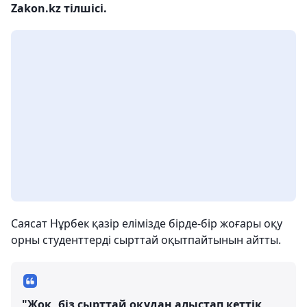
Zakon.kz тілшісі.
Саясат Нұрбек қазір елімізде бірде-бір жоғары оқу
орны студенттерді сырттай оқытпайтынын айтты.
"Жоқ, біз сырттай оқудан алыстап кеттік,