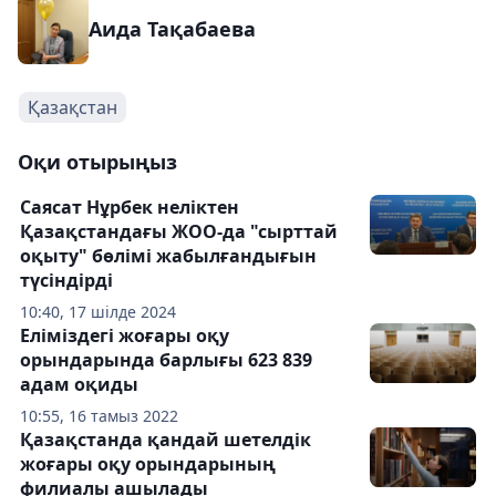
Аида Тақабаева
Қазақстан
Оқи отырыңыз
Саясат Нұрбек неліктен
Қазақстандағы ЖОО-да "сырттай
оқыту" бөлімі жабылғандығын
түсіндірді
10:40, 17 шілде 2024
Еліміздегі жоғары оқу
орындарында барлығы 623 839
адам оқиды
10:55, 16 тамыз 2022
Қазақстанда қандай шетелдік
жоғары оқу орындарының
филиалы ашылады