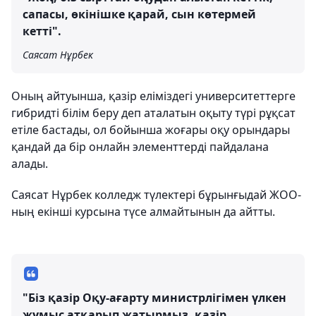
сапасы, өкінішке қарай, сын көтермей
кетті".
Саясат Нұрбек
Оның айтуынша, қазір еліміздегі университеттерге
гибридті білім беру деп аталатын оқыту түрі рұқсат
етіле бастады, ол бойынша жоғары оқу орындары
қандай да бір онлайн элементтерді пайдалана
алады.
Саясат Нұрбек колледж түлектері бұрынғыдай ЖОО-
ның екінші курсына түсе алмайтынын да айтты.
"Біз қазір Оқу-ағарту министрлігімен үлкен
жұмыс атқарып жатырмыз, қазір