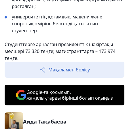
расталған;
университеттің қоғамдық, мәдени және
спорттық өміріне белсенді қатысатын
студенттер.
Студенттерге арналған президенттік шәкіртақы
мөлшері 73 320 теңге; магистранттарға – 173 974
теңге.
Мақаламен бөлісу
Google-ға қосылып,
жаңалықтарды бірінші болып оқыңыз
Аида Тақабаева