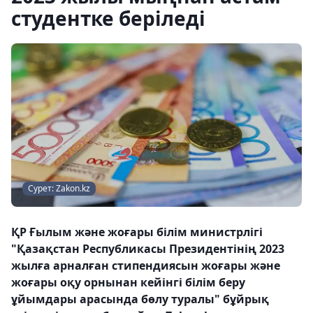
студентке беріледі
Сурет: Zakon.kz
ҚР Ғылым және жоғары білім министрлігі
"Қазақстан Республикасы Президентінің 2023
жылға арналған стипендиясын жоғары және
жоғары оқу орнынан кейінгі білім беру
ұйымдары арасында бөлу туралы" бұйрық