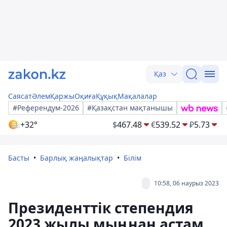
Қаз
Саясат
Әлем
Қаржы
Оқиға
Құқық
Мақалалар
#Референдум-2026
#Қазақстан мақтанышы
+32°
$
467.48
€
539.52
₽
5.73
Басты
Барлық жаңалықтар
Білім
10:58, 06 наурыз 2023
Президенттік степендия
2023 жылы мыңнан астам