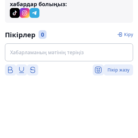
хабардар болыңыз:
Пікірлер
0
Кіру
Пікір жазу