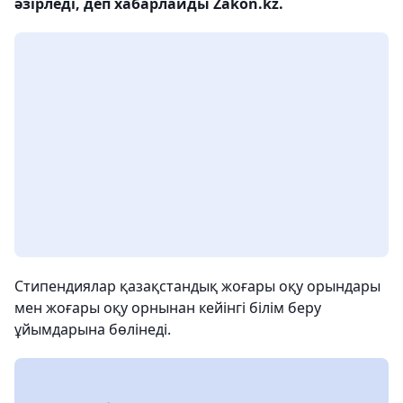
әзірледі, деп хабарлайды Zakon.kz.
Стипендиялар қазақстандық жоғары оқу орындары
мен жоғары оқу орнынан кейінгі білім беру
ұйымдарына бөлінеді.