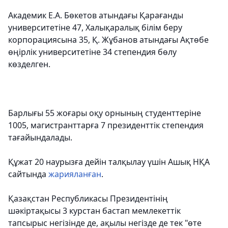
Академик Е.А. Бөкетов атындағы Қарағанды
университетiне 47, Халықаралық білім беру
корпорациясына 35, Қ. Жұбанов атындағы Ақтөбе
өңірлік университетіне 34 степендия бөлу
көзделген.
Барлығы 55 жоғары оқу орнының студенттеріне
1005, магистранттарға 7 президенттік степендия
тағайындалады.
Құжат 20 наурызға дейін талқылау үшін Ашық НҚА
сайтында
жарияланған
.
Қазақстан Республикасы Президентінің
шәкіртақысы 3 курстан бастап мемлекеттік
тапсырыс негізінде де, ақылы негізде де тек "өте