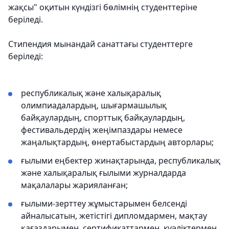
жақсы" оқитын күндізгі бөлімнің студенттеріне
беріледі.
Стипендия мынандай санаттағы студенттерге
беріледі:
республикалық және халықаралық
олимпиадалардың, шығармашылық
байқаулардың, спорттық байқаулардың,
фестивальдердің жеңімпаздары немесе
жаңалықтардың, өнертабыстардың авторлары;
ғылыми еңбектер жинақтарында, республикалық
және халықаралық ғылыми журналдарда
мақалалары жарияланған;
ғылыми-зерттеу жұмыстарымен белсенді
айналысатын, жетістігі дипломдармен, мақтау
қағаздарымен, сертификаттармен, куәліктермен