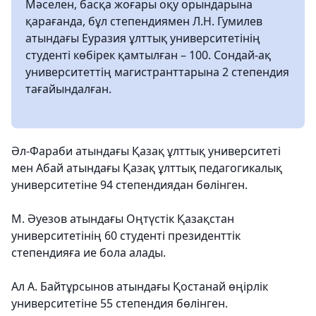
Мәселен, басқа жоғары оқу орындарына
қарағанда, бұл степендиямен Л.Н. Гумилев
атындағы Еуразия ұлттық университетінің
студенті көбірек қамтылған – 100. Сондай-ақ
университеттің магистранттарына 2 степендия
тағайындалған.
Әл-Фараби атындағы Қазақ ұлттық университеті
мен Абай атындағы Қазақ ұлттық педагогикалық
университетіне 94 степендиядан бөлінген.
М. Әуезов атындағы Оңтүстiк Қазақстан
университетiнің 60 студенті президенттік
степендияға ие бола алады.
Ал А. Байтұрсынов атындағы Қостанай өңірлік
университетіне 55 степендия бөлінген.