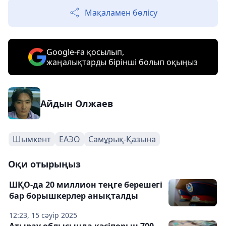
Мақаламен бөлісу
Google-ға қосылып,
жаңалықтарды бірінші болып оқыңыз
Айдын Олжаев
Шымкент
ЕАЭО
Самұрық-Қазына
Оқи отырыңыз
ШҚО-да 20 миллион теңге берешегі
бар борышкерлер анықталды
12:23, 15 сәуір 2025
Атырау облысында кәсіпорын 700