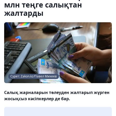
млн теңге салықтан
жалтарды
Сурет: Zakon.kz/Павел Михеев
Cалық жарналарын төлеуден жалтарып жүрген
жосықсыз кәсіпкерлер де бар.