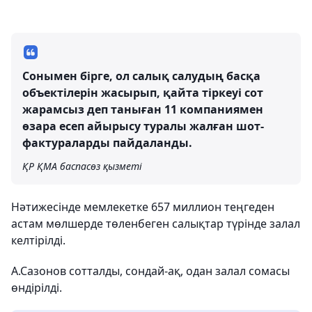
Сонымен бірге, ол салық салудың басқа
объектілерін жасырып, қайта тіркеуі сот
жарамсыз деп таныған 11 компаниямен
өзара есеп айырысу туралы жалған шот-
фактураларды пайдаланды.
ҚР ҚМА баспасөз қызметі
Нәтижесінде мемлекетке 657 миллион теңгеден
астам мөлшерде төленбеген салықтар түрінде залал
келтірілді.
А.Сазонов сотталды, сондай-ақ, одан залал сомасы
өндірілді.