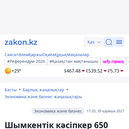
Қаз
Саясат
Әлем
Қаржы
Оқиға
Құқық
Мақалалар
#Референдум-2026
#Қазақстан мақтанышы
+29°
$
467.48
€
539.52
₽
5.73
Басты
Барлық жаңалықтар
Экономика және бизнес жаңалықтары
Экономика және бизнес
17:20, 30 қараша 2021
Шымкентік кәсіпкер 650