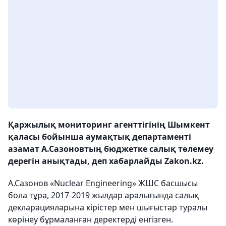
Қаржылық мониторинг агенттігінің Шымкент
қаласы бойынша аумақтық департаменті
азамат А.Сазоновтың бюджетке салық төлемеу
дерегін анықтады, деп хабарлайды Zakon.kz.
А.Сазонов «Nuclear Engineering» ЖШС басшысы
бола тұра, 2017-2019 жылдар аралығында салық
декларацияларына кірістер мен шығыстар туралы
көрінеу бұрмаланған деректерді енгізген.