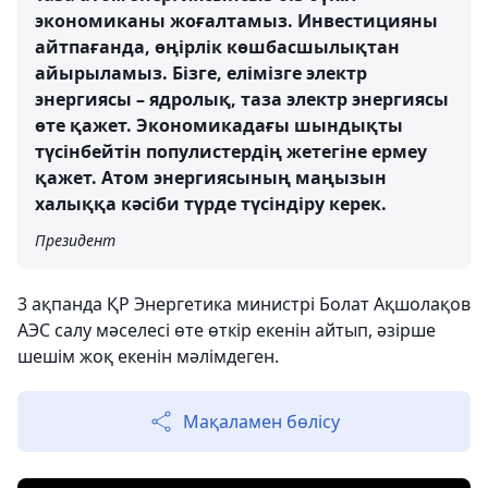
экономиканы жоғалтамыз. Инвестицияны
айтпағанда, өңірлік көшбасшылықтан
айырыламыз. Бізге, елімізге электр
энергиясы – ядролық, таза электр энергиясы
өте қажет. Экономикадағы шындықты
түсінбейтін популистердің жетегіне ермеу
қажет. Атом энергиясының маңызын
халыққа кәсіби түрде түсіндіру керек.
Президент
3 ақпанда ҚР Энергетика министрі Болат Ақшолақов
АЭС салу мәселесі өте өткір екенін айтып, әзірше
шешім жоқ екенін мәлімдеген.
Мақаламен бөлісу