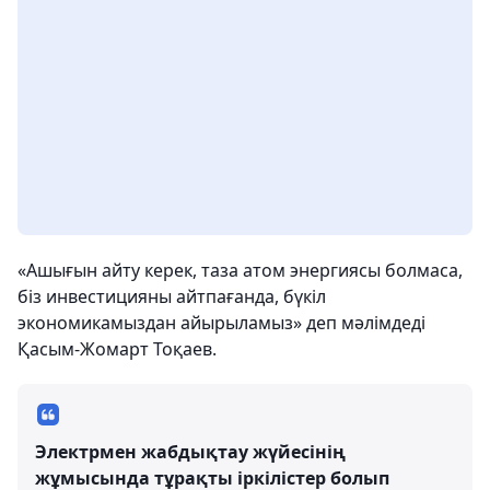
«Ашығын айту керек, таза атом энергиясы болмаса,
біз инвестицияны айтпағанда, бүкіл
экономикамыздан айырыламыз» деп мәлімдеді
Қасым-Жомарт Тоқаев.
Электрмен жабдықтау жүйесінің
жұмысында тұрақты іркілістер болып