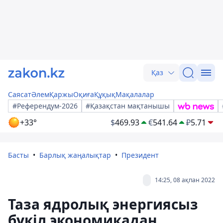
Қаз
Саясат
Әлем
Қаржы
Оқиға
Құқық
Мақалалар
#Референдум-2026
#Қазақстан мақтанышы
+33°
$
469.93
€
541.64
₽
5.71
Басты
Барлық жаңалықтар
Президент
14:25, 08 ақпан 2022
Таза ядролық энергиясыз
бүкіл экономикадан