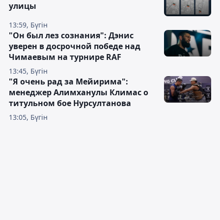
улицы
13:59, Бүгін
"Он был лез сознания": Дэнис
уверен в досрочной победе над
Чимаевым на турнире RAF
13:45, Бүгін
"Я очень рад за Мейирима":
менеджер Алимханулы Климас о
титульном бое Нурсултанова
13:05, Бүгін