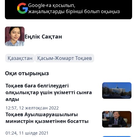
Google-ға қосылып,
жаңалықтарды бірінші болып оқыңыз
Еңлік Сақтан
Қазақстан
Қасым-Жомарт Тоқаев
Оқи отырыңыз
Тоқаев баға белгілеудегі
олқылықтар үшін үкіметті сынға
алды
12:57, 12 желтоқсан 2022
Тоқаев Ауылшаруашылығы
министрін қызметінен босатты
01:24, 11 шілде 2021