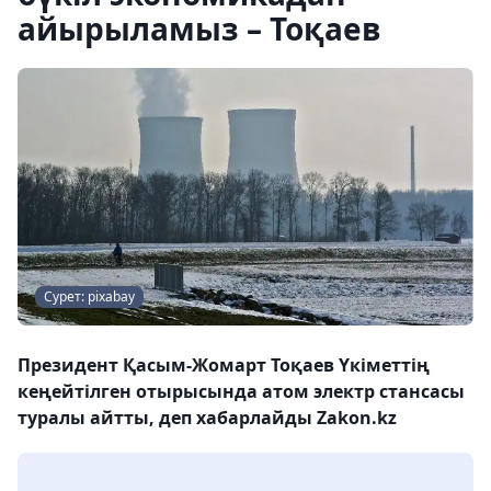
айырыламыз – Тоқаев
Сурет: pixabay
Президент Қасым-Жомарт Тоқаев Үкіметтің
кеңейтілген отырысында атом электр стансасы
туралы айтты, деп хабарлайды Zakon.kz