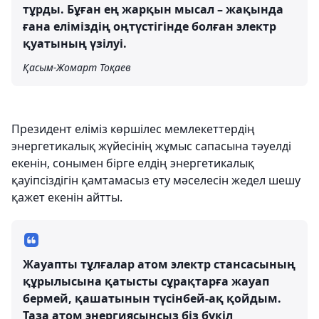
тұрды. Бұған ең жарқын мысал – жақында
ғана еліміздің оңтүстігінде болған электр
қуатының үзілуі.
Қасым-Жомарт Тоқаев
Президент еліміз көршілес мемлекеттердің
энергетикалық жүйесінің жұмыс сапасына тәуелді
екенін, сонымен бірге елдің энергетикалық
қауіпсіздігін қамтамасыз ету мәселесін жедел шешу
қажет екенін айтты.
Жауапты тұлғалар атом электр стансасының
құрылысына қатысты сұрақтарға жауап
бермей, қашатынын түсінбей-ақ қойдым.
Таза атом энергиясынсыз біз бүкіл