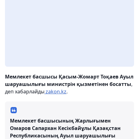
Мемлекет басшысы Қасым-Жомарт Тоқаев Ауыл
шаруашылығы министрін қызметінен босатты
,
деп хабарлайды
zakon.kz
.
Мемлекет басшысының Жарлығымен
Омаров Сапархан Кесікбайұлы Қазақстан
Республикасының Ауыл шаруашылығы