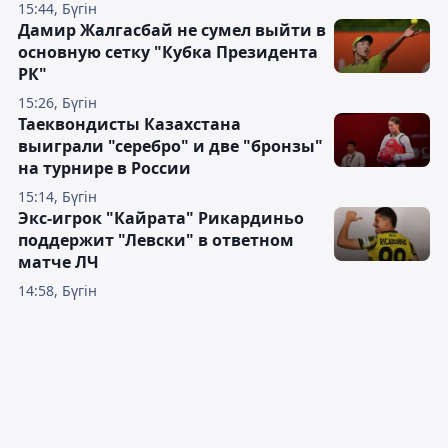
15:44, Бүгін
Дамир Жалгасбай не сумел выйти в
основную сетку "Кубка Президента
РК"
15:26, Бүгін
Таеквондисты Казахстана
выиграли "серебро" и две "бронзы"
на турнире в России
15:14, Бүгін
Экс-игрок "Кайрата" Рикардиньо
поддержит "Левски" в ответном
матче ЛЧ
14:58, Бүгін