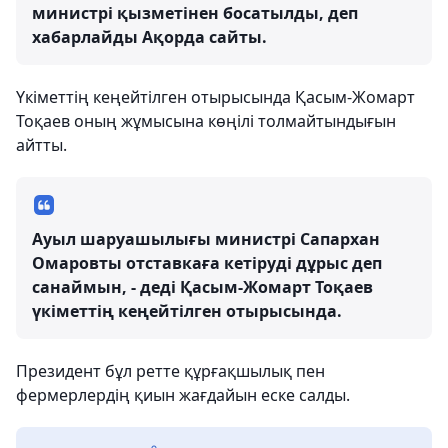
министрі қызметінен босатылды, деп
хабарлайды Ақорда сайты.
Үкіметтің кеңейтілген отырысында Қасым-Жомарт
Тоқаев оның жұмысына көңілі толмайтындығын
айтты.
Ауыл шаруашылығы министрі Сапархан
Омаровты отставкаға кетіруді дұрыс деп
санаймын, - деді Қасым-Жомарт Тоқаев
үкіметтің кеңейтілген отырысында.
Президент бұл ретте құрғақшылық пен
фермерлердің қиын жағдайын еске салды.