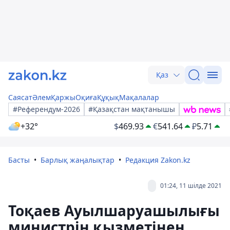
Қаз
Саясат
Әлем
Қаржы
Оқиға
Құқық
Мақалалар
#Референдум-2026
#Қазақстан мақтанышы
+32°
$
469.93
€
541.64
₽
5.71
Басты
Барлық жаңалықтар
Редакция Zakon.kz
01:24, 11 шілде 2021
Тоқаев Ауылшаруашылығы
министрін қызметінен