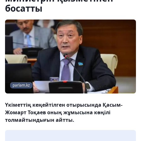
босатты
parlam.kz
Үкіметтің кеңейтілген отырысында Қасым-
Жомарт Тоқаев оның жұмысына көңілі
толмайтындығын айтты.