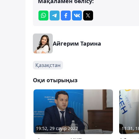
Мақаламен бөлісу:
Айгерим Тарина
Қазақстан
Оқи отырыңыз
11:31, 
19:52, 29 сәуір 2022