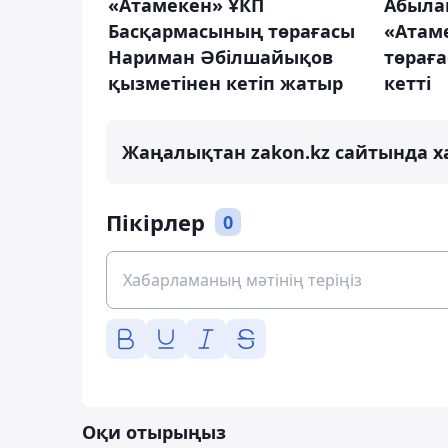
Абыла
«Атамекен» ҰКП
«Атам
Басқармасының төрағасы
төрағ
Нариман Әбілшайықов
кетті
қызметінен кетіп жатыр
Жаңалықтан zakon.kz сайтында х
Пікірлер
0
Оқи отырыңыз