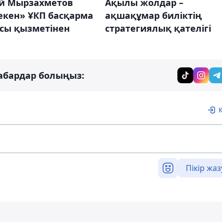
й Мырзахметов
Ақылы жолдар –
екен» ҰКП басқарма
ақшақұмар биліктің
асы қызметінен
стратегиялық қателігі
абардар болыңыз:
Пікір жаз