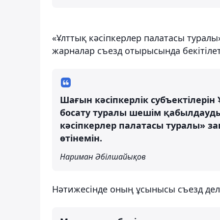
«Ұлттық кәсіпкерлер палатасы туралы
жарналар съезд отырысында бекітілет
Шағын кәсіпкерлік субъектілерін
босату туралы шешім қабылдауд
кәсіпкерлер палатасы туралы» за
өтінемін.
Нариман Әбілшайықов
Нәтижесінде оның ұсынысы съезд дел