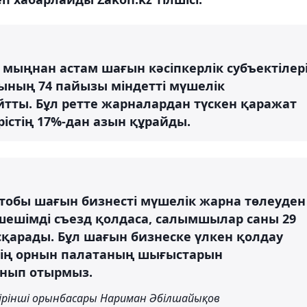
мыңнан астам шағын кәсіпкерлік субъектілер
ының 74 пайызы міндетті мүшелік
йтты. Бұл ретте жарналардан түскен қаражат
рістің 17%-дан азын құрайды.
тобы шағын бизнесті мүшелік жарна төлеуден
 шешімді съезд қолдаса, салымшылар саны 29
сқарады. Бұл шағын бизнеске үлкен қолдау
стің орнын палатаның шығыстарын
ынып отырмыз.
ірінші орынбасары Нариман Әбілшайықов