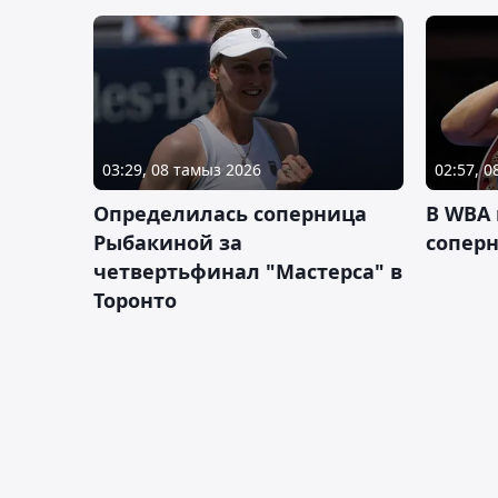
03:29, 08 тамыз 2026
02:57, 
Определилась соперница
В WBA
Рыбакиной за
соперн
четвертьфинал "Мастерса" в
Торонто