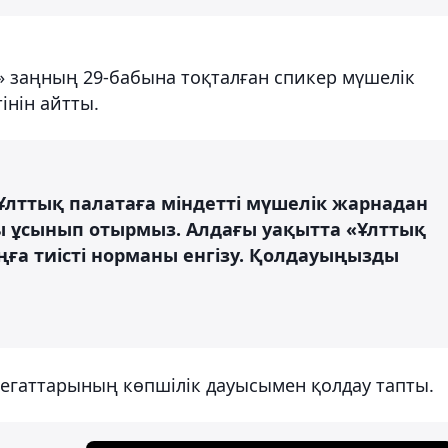
» заңның 29-бабына тоқталған спикер мүшелік
інін айтты.
 Ұлттық палатаға міндетті мүшелік жарнадан
ы ұсынып отырмыз. Алдағы уақытта «Ұлттық
ңға тиісті норманы енгізу. Қолдауыңызды
егаттарының көпшілік дауысымен қолдау тапты.