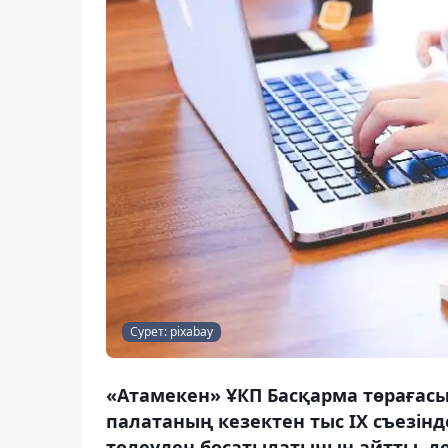
Сурет: pixabay
«Атамекен» ҰКП Басқарма төрағас
палатаның кезектен тыс IX съезін
төлеуден босатылатынын айтты, деп