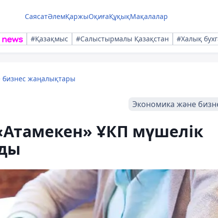
Саясат
Әлем
Қаржы
Оқиға
Құқық
Мақалалар
#Қазақмыс
#Салыстырмалы Қазақстан
#Халық бухг
е бизнес жаңалықтары
Экономика және бизн
«Атамекен» ҰКП мүшелік
ады