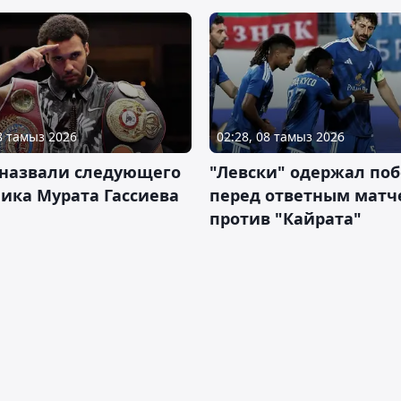
08 тамыз 2026
02:28, 08 тамыз 2026
 назвали следующего
"Левски" одержал поб
ика Мурата Гассиева
перед ответным матч
против "Кайрата"