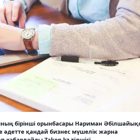
ының бірінші орынбасары Нариман Әбілшайық
де әдетте қандай бизнес мүшелік жарна
 хабарлайды Zakon.kz тілшісі.