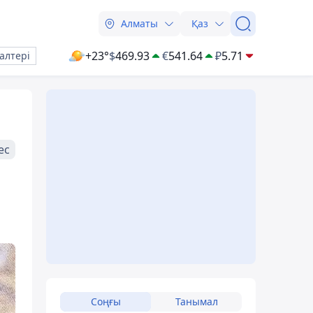
Алматы
Қаз
+23°
$
469.93
€
541.64
₽
5.71
алтері
ес
Соңғы
Танымал