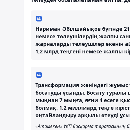
Нариман Әбілшайықов бүгінде 21 
немесе төлеушілердің жалпы сан
жарналарды төлеушілер екенін а
1,2 млрд теңгені немесе жалпы кі
Трансформация жөніндегі жұмыс 
босатуды ұсынды. Босату туралы
мыңнан 7 мыңға, яғни 4 есеге қы
болмақ. 1,2 миллиард теңге кірі
оңтайландыру арқылы өтеуді ұс
«Атамекен» ҰКП Басқарма төрағасының б