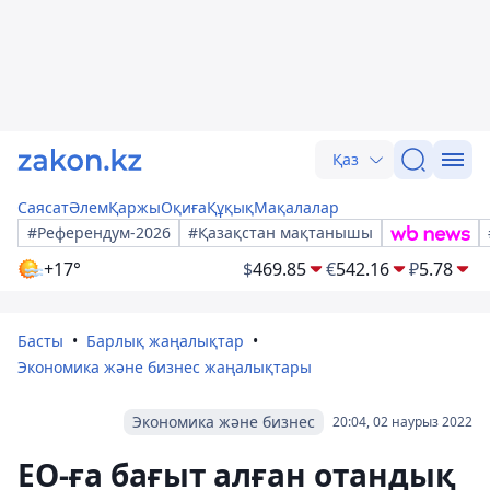
Қаз
Саясат
Әлем
Қаржы
Оқиға
Құқық
Мақалалар
#Референдум-2026
#Қазақстан мақтанышы
+17°
$
469.85
€
542.16
₽
5.78
Басты
Барлық жаңалықтар
Экономика және бизнес жаңалықтары
Экономика және бизнес
20:04, 02 наурыз 2022
ЕО-ға бағыт алған отандық