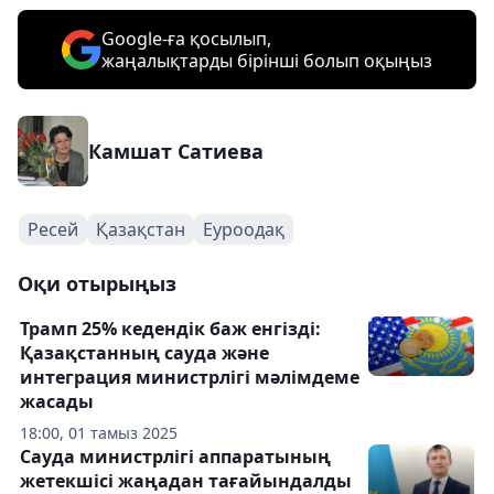
Google-ға қосылып,
жаңалықтарды бірінші болып оқыңыз
Камшат Сатиева
Ресей
Қазақстан
Еуроодақ
Оқи отырыңыз
Трамп 25% кедендік баж енгізді:
Қазақстанның сауда және
интеграция министрлігі мәлімдеме
жасады
18:00, 01 тамыз 2025
Сауда министрлігі аппаратының
жетекшісі жаңадан тағайындалды