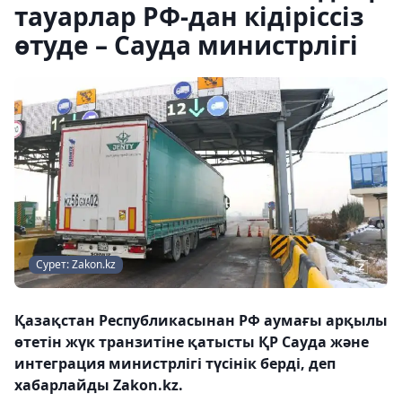
тауарлар РФ-дан кідіріссіз
өтуде – Сауда министрлігі
Сурет: Zakon.kz
Қазақстан Республикасынан РФ аумағы арқылы
өтетін жүк транзитіне қатысты ҚР Сауда және
интеграция министрлігі түсінік берді, деп
хабарлайды Zakon.kz.