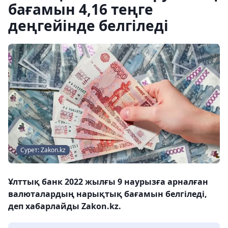
бағамын 4,16 теңге
деңгейінде белгіледі
Сурет: Zakon.kz
Ұлттық банк 2022 жылғы 9 наурызға арналған
валюталардың нарықтық бағамын белгіледі,
деп хабарлайды Zakon.kz.