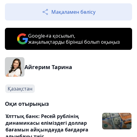
Мақаламен бөлісу
Google-ға қосылып,
жаңалықтарды бірінші болып оқыңыз
Айгерим Тарина
Қазақстан
Оқи отырыңыз
Ұлттық банк: Ресей рублінің
динамикасы еліміздегі доллар
бағамын айқындауда бағдарға
алынбауы тиіс