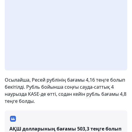
Осылайша, Ресей рублінің бағамы 4,16 теңге болып
бекітілді. Рубль бойынша соңғы сауда-саттық 4
наурызда KASE-де өтті, содан кейін рубль бағамы 4,8
теңге болды.
АҚШ долларының бағамы 503,3 теңге болып