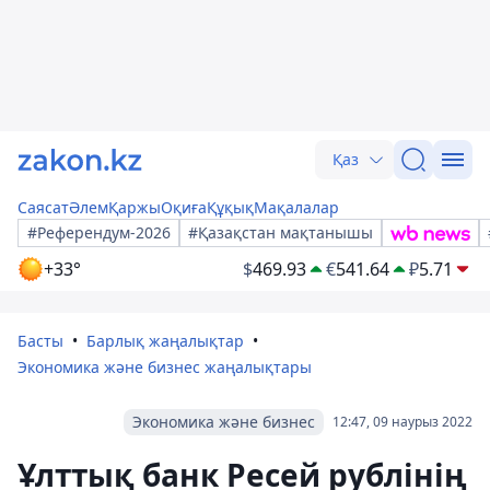
Қаз
Саясат
Әлем
Қаржы
Оқиға
Құқық
Мақалалар
#Референдум-2026
#Қазақстан мақтанышы
+33°
$
469.93
€
541.64
₽
5.71
Басты
Барлық жаңалықтар
Экономика және бизнес жаңалықтары
Экономика және бизнес
12:47, 09 наурыз 2022
Ұлттық банк Ресей рублінің