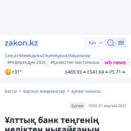
Қаз
Саясат
Әлем
Қаржы
Оқиға
Құқық
Мақалалар
#Референдум-2026
#Қазақстан мақтанышы
+31°
$
469.93
€
541.64
₽
5.71
Басты
Барлық жаңалықтар
Қоғам тынысы
Қоғам
10:52, 01 маусым 2022
Ұлттық банк теңгенің
неліктен нығайғанын