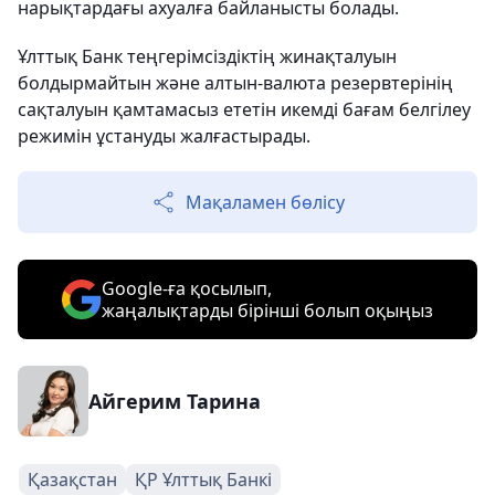
нарықтардағы ахуалға байланысты болады.
Ұлттық Банк теңгерімсіздіктің жинақталуын
болдырмайтын және алтын-валюта резервтерінің
сақталуын қамтамасыз ететін икемді бағам белгілеу
режимін ұстануды жалғастырады.
Мақаламен бөлісу
Google-ға қосылып,
жаңалықтарды бірінші болып оқыңыз
Айгерим Тарина
Қазақстан
ҚР Ұлттық Банкі