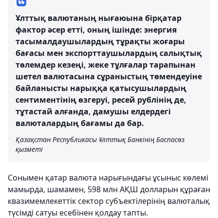
Ұлттық валютаның нығаюына бірқатар
фактор әсер етті, оның ішінде: энергия
тасымалдаушылардың тұрақты жоғары
бағасы мен экспорттаушылардың салықтық
төлемдер кезеңі, жеке тұлғалар тарапынан
шетел валютасына сұраныстың төмендеуіне
байланысты нарыққа қатысушылардың
сентиментінің өзгеруі, ресей рублінің де,
тұтастай алғанда, дамушы елдердегі
валюталардың бағамы да бар.
Қазақстан Республикасы Ұлттық Банкінің Баспасөз
қызметі
Сонымен қатар валюта нарығындағы ұсыныс көлемі
мамырда, шамамен, 598 млн АҚШ долларын құраған
квазимемлекеттік сектор субъектілерінің валюталық
түсімді сатуы есебінен қолдау тапты.