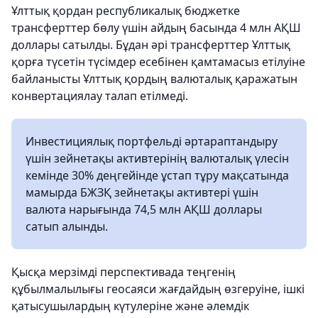
Ұлттық қордан республикалық бюджетке
трансферттер бөлу үшін айдың басында 4 млн АҚШ
доллары сатылды. Бұдан әрі трансферттер Ұлттық
қорға түсетін түсімдер есебінен қамтамасыз етілуіне
байланысты Ұлттық қордың валюталық қаражатын
конвертациялау талап етілмеді.
Инвестициялық портфельді әртараптандыру
үшін зейнетақы активтерінің валюталық үлесін
кемінде 30% деңгейінде ұстап тұру мақсатында
мамырда БЖЗҚ зейнетақы активтері үшін
валюта нарығында 74,5 млн АҚШ доллары
сатып алынды.
Қысқа мерзімді перспективада теңгенің
құбылмалылығы геосаяси жағдайдың өзгеруіне, ішкі
қатысушылардың күтулеріне және әлемдік