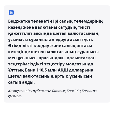
Бюджетке төленетін ірі салық төлемдерінің
кезеңі және валютаны сатудың тиісті
қажеттілігі аясында шетел валютасының
ұсынысы сұраныстан едәуір асып түсті.
Өтімділікті қолдау және салық аптасы
кезеңінде шетел валютасының сұранысы
мен ұсынысы арасындағы қалыптасқан
теңгерімсіздікті теңестіру мақсатында
Ұлттық Банк 110,5 млн АҚШ долларына
шетел валютасының артық ұсынысын
сатып алды.
Қазақстан Республикасы Ұлттық Банкінің Баспасөз
қызметі