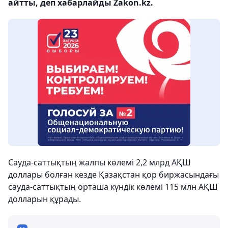
айтты, деп хабарлайды Zakon.kz.
Сауда-саттықтың жалпы көлемі 2,2 млрд АҚШ
доллары болған кезде Қазақстан қор биржасындағы
сауда-саттықтың орташа күндік көлемі 115 млн АҚШ
долларын құрады.