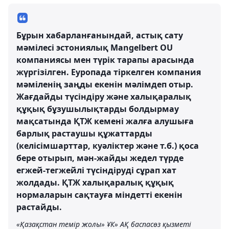
Бұрын хабарланғанындай, астық сату
мәмілесі эстониялық Mangelbert OU
компаниясы мен түрік тарапы арасында
жүргізілген. Еуропада тіркелген компания
мәміленің заңды екенін мәлімдеп отыр.
Жағдайды түсіндіру және халықаралық
құқық бұзушылықтарды болдырмау
мақсатында ҚТЖ кемені жалға алушыға
барлық растаушы құжаттарды
(келісімшарттар, куәліктер және т.б.) қоса
бере отырып, мән-жайды жедел түрде
егжей-тегжейлі түсіндіруді сұрап хат
жолдады. ҚТЖ халықаралық құқық
нормаларын сақтауға міндетті екенін
растайды.
«Қазақстан темір жолы» ҰК» АҚ баспасөз қызметі