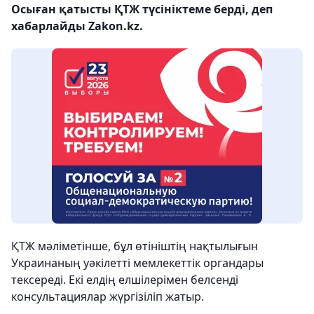
Осыған қатысты ҚТЖ түсініктеме берді, деп
хабарлайды Zakon.kz.
ҚТЖ мәліметінше, бұл өтініштің нақтылығын
Украинаның уәкілетті мемлекеттік органдары
тексереді. Екі елдің елшілерімен белсенді
консультациялар жүргізіліп жатыр.