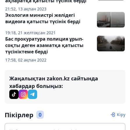
ақпаратқа қатысты түсінік берді
21:52, 13 ақпан 2023
Экология министрі желідегі
видеоға қатысты түсінік берді
19:18, 21 желтоқсан 2021
Бас прокуратура полиция ұрып-
соқты деген азаматқа қатысты
түсініктеме берді
17:58, 02 ақпан 2022
Жаңалықтан zakon.kz сайтында
хабардар болыңыз:
Пікірлер
0
Кіру