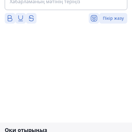
Пікір жазу
Оқи отырыңыз