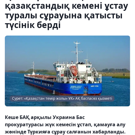
қазақстандық кемені ұстау
туралы сұрауына қатысты
түсінік берді
Сурет: «Қазақстан темір жолы» ҰК» АҚ баспасөз қызметі
Кеше БАҚ арқылы Украина Бас
прокуратурасы жүк кемесін ұстап, қамауға алу
жөнінде Түркияға сұрау салғанын хабарланды.