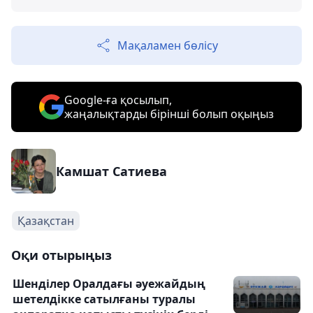
Мақаламен бөлісу
Google-ға қосылып,
жаңалықтарды бірінші болып оқыңыз
Камшат Сатиева
Қазақстан
Оқи отырыңыз
Шенділер Оралдағы әуежайдың
шетелдікке сатылғаны туралы