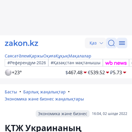
Қаз
Саясат
Әлем
Қаржы
Оқиға
Құқық
Мақалалар
#Референдум-2026
#Қазақстан мақтанышы
+23°
$
467.48
€
539.52
₽
5.73
Басты
Барлық жаңалықтар
Экономика және бизнес жаңалықтары
Экономика және бизнес
16:04, 02 шілде 2022
ҚТЖ Украинаның