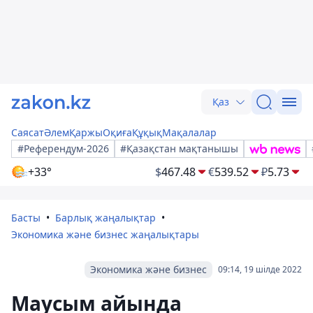
Қаз
Саясат
Әлем
Қаржы
Оқиға
Құқық
Мақалалар
#Референдум-2026
#Қазақстан мақтанышы
+33°
$
467.48
€
539.52
₽
5.73
Басты
Барлық жаңалықтар
Экономика және бизнес жаңалықтары
Экономика және бизнес
09:14, 19 шілде 2022
Маусым айында