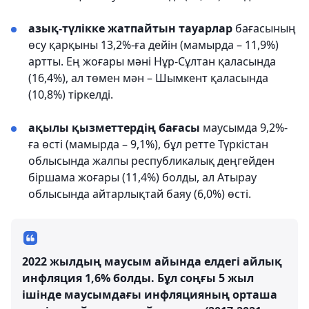
азық-түлікке жатпайтын тауарлар
бағасының
өсу қарқыны 13,2%-ға дейін (мамырда – 11,9%)
артты. Ең жоғары мәні Нұр-Сұлтан қаласында
(16,4%), ал төмен мән – Шымкент қаласында
(10,8%) тіркелді.
ақылы қызметтердің бағасы
маусымда 9,2%-
ға өсті (мамырда – 9,1%), бұл ретте Түркістан
облысында жалпы республикалық деңгейден
біршама жоғары (11,4%) болды, ал Атырау
облысында айтарлықтай баяу (6,0%) өсті.
2022 жылдың маусым айында елдегі айлық
инфляция 1,6% болды. Бұл соңғы 5 жыл
ішінде маусымдағы инфляцияның орташа