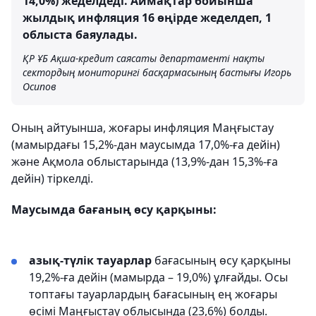
14,0%) жеделдеді. Аймақтар бойынша
жылдық инфляция 16 өңірде жеделдеп, 1
облыста баяулады.
ҚР ҰБ Ақша-кредит саясаты департаменті нақты
сектордың мониторингі басқармасының бастығы Игорь
Осипов
Оның айтуынша, жоғары инфляция Маңғыстау
(мамырдағы 15,2%-дан маусымда 17,0%-ға дейін)
және Ақмола облыстарында (13,9%-дан 15,3%-ға
дейін) тіркелді.
Маусымда бағаның өсу қарқыны:
азық-түлік тауарлар
бағасының өсу қарқыны
19,2%-ға дейін (мамырда – 19,0%) ұлғайды. Осы
топтағы тауарлардың бағасының ең жоғары
өсімі Маңғыстау облысында (23,6%) болды.