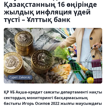
Қазақстанның 16 өңірінде
жылдық инфляция үдей
түсті – Ұлттық банк
Сурет: Zakon.kz
ҚР ҰБ Ақша-кредит саясаты департаменті нақты
сектордың мониторингі басқармасының
бастығы Игорь Осипов 2022 жылғы маусымдағы