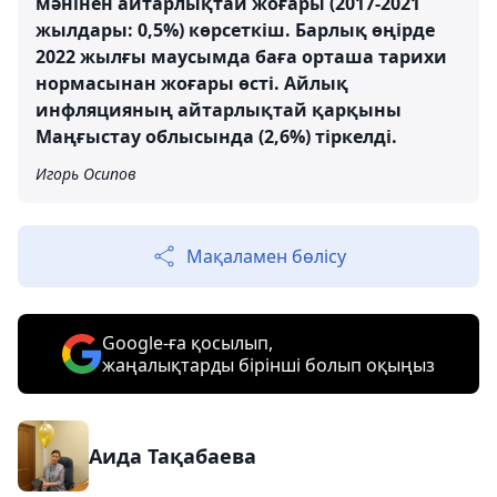
мәнінен айтарлықтай жоғары (2017-2021
жылдары: 0,5%) көрсеткіш. Барлық өңірде
2022 жылғы маусымда баға орташа тарихи
нормасынан жоғары өсті. Айлық
инфляцияның айтарлықтай қарқыны
Маңғыстау облысында (2,6%) тіркелді.
Игорь Осипов
Мақаламен бөлісу
Google-ға қосылып,
жаңалықтарды бірінші болып оқыңыз
Аида Тақабаева