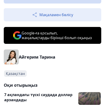
Мақаламен бөлісу
Google-ға қосылып,
жаңалықтарды бірінші болып оқыңыз
Айгерим Тарина
Қазақстан
Оқи отырыңыз
7 ақпандағы түскі саудада доллар
арзандады