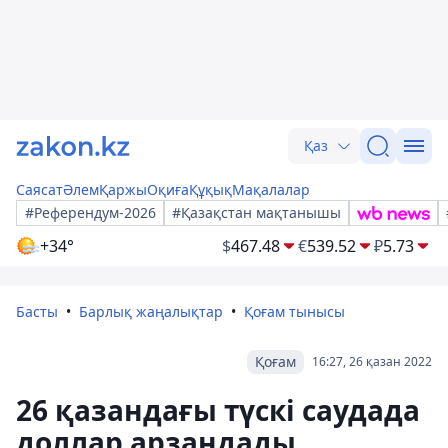
Қаз
Саясат
Әлем
Қаржы
Оқиға
Құқық
Мақалалар
#Референдум-2026
#Қазақстан мақтанышы
+34°
$
467.48
€
539.52
₽
5.73
Басты
Барлық жаңалықтар
Қоғам тынысы
Қоғам
16:27, 26 қазан 2022
26 қазандағы түскі саудада
доллар арзандады