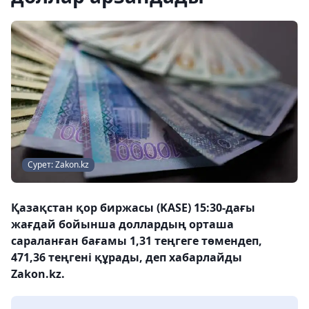
Сурет: Zakon.kz
Қазақстан қор биржасы (KASE) 15:30-дағы
жағдай бойынша доллардың орташа
сараланған бағамы 1,31 теңгеге төмендеп,
471,36 теңгені құрады, деп хабарлайды
Zakon.kz.