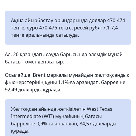
Ақша айырбастау орындарында доллар 470-474
теңге, еуро 470-476 теңге, ресей рублі 7,1-7,4
теңге аралығында сатылуда.
Ал, 26 қазандағы сауда барысында әлемдік мұнай
бағасы төмендеп жатыр.
Осылайша, Brent маркалы мұнайдың желтоқсандық
фьючерстерінің құны 1,1%-ға арзандап, барреліне
92,49 долларды құрады.
Желтоқсан айында жеткізілетін West Texas
Intermediate (WTI) мұнайының бағасы
барреліне 0,9%-ға арзандап, 84,57 долларды
құрады.