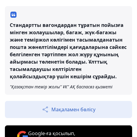
Стандартты вагондардан тұратын пойызға
мінген жолаушылар, багаж, жүк-багажы
және теміржол көлігімен тасымалданатын
пошта жөнелтілімдері қағидаларына сәйкес
белгіленген тәртіппен жол жүру құнының
айырмасы төленетін болады. Ұлттық
тасымалдаушы келтірілген
қолайсыздықтар үшін кешірім сұрайды.
"Қазақстан темір жолы" ҰК" АҚ баспасөз қызметі
Мақаламен бөлісу
Google-ға қосылып,