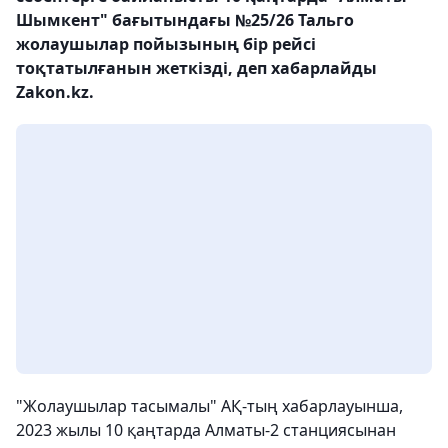
Шымкент" бағытындағы №25/26 Тальго
жолаушылар пойызының бір рейсі
тоқтатылғанын жеткізді, деп хабарлайды
Zakon.kz.
"Жолаушылар тасымалы" АҚ-тың хабарлауынша,
2023 жылы 10 қаңтарда Алматы-2 станциясынан