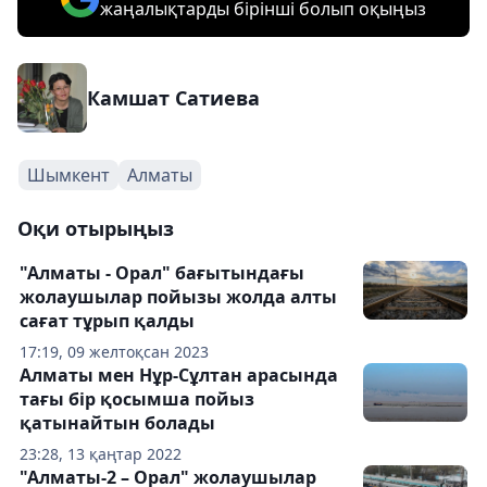
жаңалықтарды бірінші болып оқыңыз
Камшат Сатиева
Шымкент
Алматы
Оқи отырыңыз
"Алматы - Орал" бағытындағы
жолаушылар пойызы жолда алты
сағат тұрып қалды
17:19, 09 желтоқсан 2023
Алматы мен Нұр-Сұлтан арасында
тағы бір қосымша пойыз
қатынайтын болады
23:28, 13 қаңтар 2022
"Алматы-2 – Орал" жолаушылар