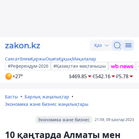
Қаз
Саясат
Әлем
Қаржы
Оқиға
Құқық
Мақалалар
#Референдум-2026
#Қазақстан мақтанышы
+27°
$
469.85
€
542.16
₽
5.78
Басты
Барлық жаңалықтар
Экономика және бизнес жаңалықтары
Экономика және бизнес
21:59, 09 қаңтар 2023
10 қаңтарда Алматы мен