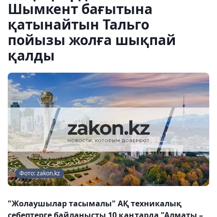
Шымкент бағытына
қатынайтын Тальго
пойызы жолға шықпай
қалды
Фото: zakon.kz
"Жолаушылар тасымалы" АҚ техникалық
себептерге байланысты 10 қаңтарда "Алматы –