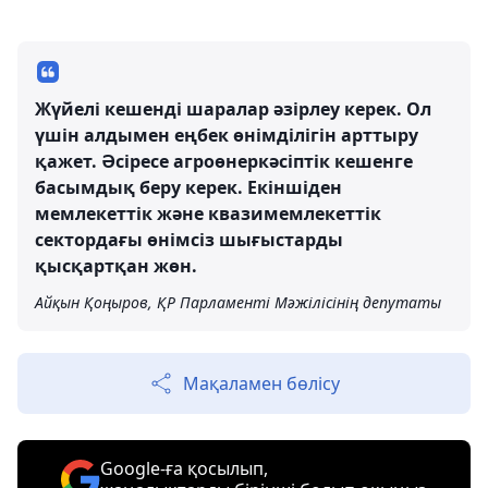
Жүйелі кешенді шаралар әзірлеу керек. Ол
үшін алдымен еңбек өнімділігін арттыру
қажет. Әсіресе агроөнеркәсіптік кешенге
басымдық беру керек. Екіншіден
мемлекеттік және квазимемлекеттік
сектордағы өнімсіз шығыстарды
қысқартқан жөн.
Айқын Қоңыров, ҚР Парламенті Мәжілісінің депутаты
Мақаламен бөлісу
Google-ға қосылып,