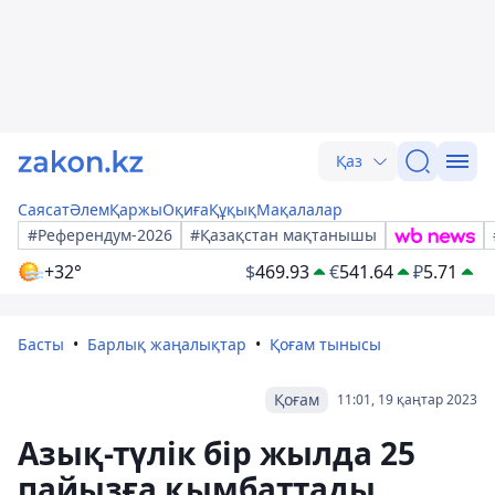
Қаз
Саясат
Әлем
Қаржы
Оқиға
Құқық
Мақалалар
#Референдум-2026
#Қазақстан мақтанышы
+32°
$
469.93
€
541.64
₽
5.71
Басты
Барлық жаңалықтар
Қоғам тынысы
Қоғам
11:01, 19 қаңтар 2023
Азық-түлік бір жылда 25
пайызға қымбаттады