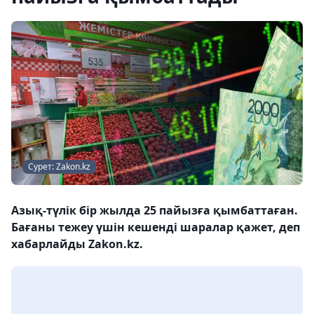
Сурет: Zakon.kz
Азық-түлік бір жылда 25 пайызға қымбаттаған.
Бағаны тежеу үшін кешенді шаралар қажет, деп
хабарлайды Zakon.kz.