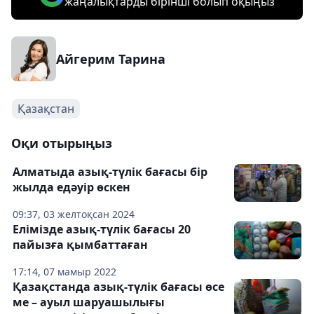
жаңалықтарды бірінші болып оқыңыз
Айгерим Тарина
Қазақстан
Оқи отырыңыз
Алматыда азық-түлік бағасы бір
жылда едәуір өскен
09:37, 03 желтоқсан 2024
Елімізде азық-түлік бағасы 20
пайызға қымбаттаған
17:14, 07 мамыр 2022
Қазақстанда азық-түлік бағасы өсе
ме – ауыл шаруашылығы