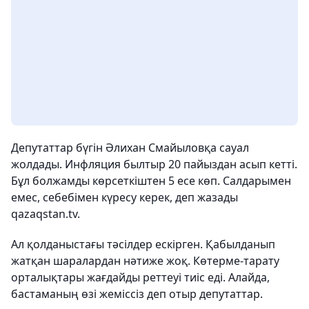
Депутаттар бүгін Әлихан Смайыловқа сауал
жолдады. Инфляция былтыр 20 пайыздан асып кетті.
Бұл болжамды көрсеткіштен 5 есе көп. Салдарымен
емес, себебімен күресу керек, деп жазады
qazaqstan.tv.
Ал қолданыстағы тәсілдер ескірген. Қабылданып
жатқан шаралардан нәтиже жоқ. Көтерме-тарату
орталықтары жағдайды реттеуі тиіс еді. Алайда,
бастаманың өзі жеміссіз деп отыр депутаттар.