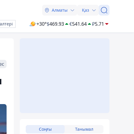
Алматы
Қаз
+30°
$
469.93
€
541.64
₽
5.71
алтері
ес
п
Соңғы
Танымал