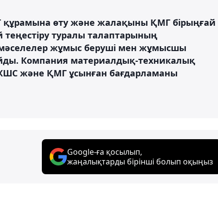
құрамына өту және жалақыны ҚМГ бірыңғай
й теңестіру туралы талаптарының
л мәселелер жұмыс беруші мен жұмысшы
йды. Компания материалдық-техникалық
ЖШС және ҚМГ ұсынған бағдарламаны
Google-ға қосылып,
жаңалықтарды бірінші болып оқыңыз