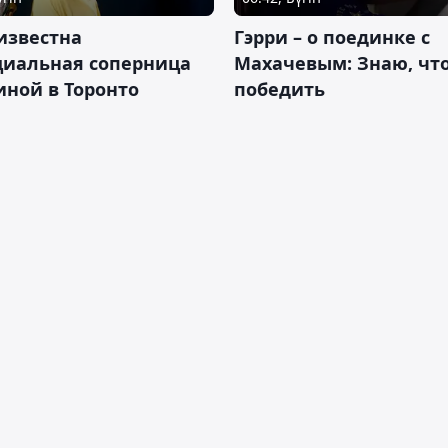
известна
Гэрри – о поединке с
циальная соперница
Махачевым: Знаю, что
ной в Торонто
победить