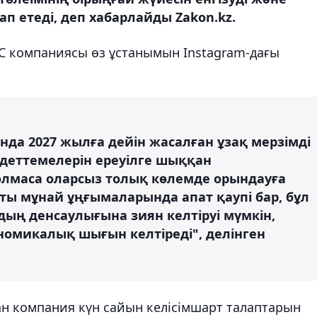
п етеді, деп хабарлайды Zakon.kz.
ШС компаниясы өз ұстанымын Instagram-дағы
да 2027 жылға дейін жасалған ұзақ мерзімді
ндеттемелерін ереуілге шыққан
маса оларсыз толық көлемде орындауға
сты мұнай ұңғымаларында апат қаупі бар, бұл
ың денсаулығына зиян келтіруі мүмкін,
номикалық шығын келтіреді", делінген
ан компания күн сайын келісімшарт талаптарын