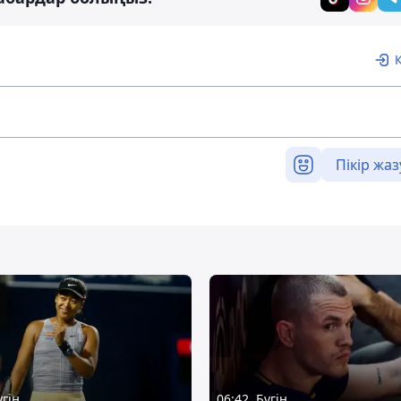
Пікір жаз
үгін
06:42, Бүгін