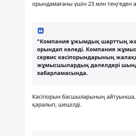
орындамағаны үшін 23 млн теңгеден 
"Компания ұжымдық шарттың жә
орындап келеді. Компания жұмы
сервис кәсіпорындарының жалақ
жұмысшылардың дәлелдері шынд
хабарламасында.
Кәсіпорын басшыларының айтуынша,
қаралып, шешілді.