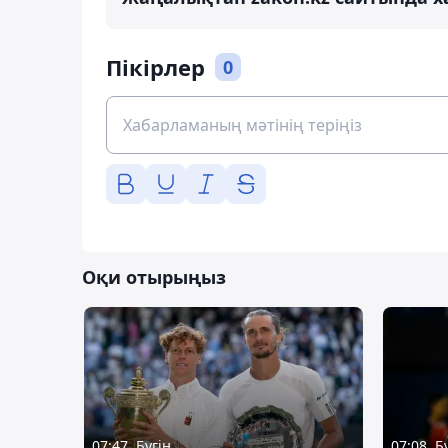
Пікірлер
0
Оқи отырыңыз
07:47, Бүгін
07:08, Б