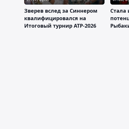
Зверев вслед за Синнером
Cтала 
квалифицировался на
потен
Итоговый турнир ATP-2026
Рыбаки