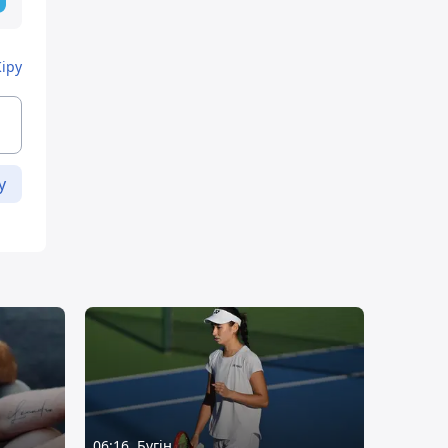
Кіру
у
06:16, Бүгін