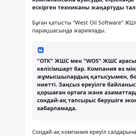
ескірген техниканы жаңартуды тала
Бұған қатысты "West Oil Software" Ж
парақшасында жариялады.
"ОТК" ЖШС мен "WOS" ЖШС арасын
келісімшарт бар. Компания өз мі
жұмысшылардың қатысуымен, бол
ниетті. Заңсыз ереуілге байланы
қоршаған ортаға және азаматтард
сондай-ақ тапсырыс берушіге эко
хабарламада.
Сондай-ақ компания ереуіл салдарын