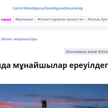
Саясат
Әлем
Қаржы
Оқиға
Құқық
Мақалалар
#Қазақмыс
#Салыстырмалы Қазақстан
#Халық бухг
е бизнес жаңалықтары
Экономика және бизн
да мұнайшылар ереуілде