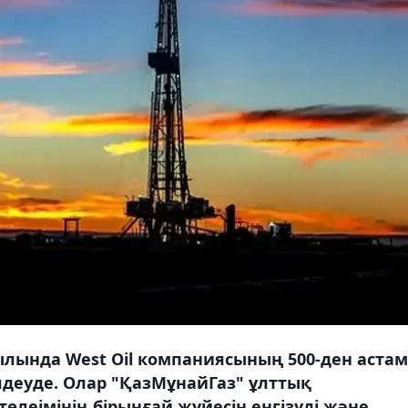
лында West Oil компаниясының 500-ден астам
деуде. Олар "ҚазМұнайГаз" ұлттық
өлеімінің бірыңғай жүйесін енгізуді және