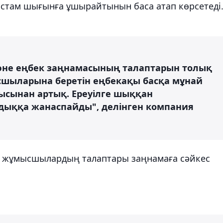
астам шығынға ұшырайтынын баса атап көрсетеді
не еңбек заңнамасының талаптарын толық
сшыларына беретін еңбекақы басқа мұнай
ысынан артық. Ереуілге шыққан
ыққа жанаспайды", делінген компания
 жұмысшылардың талаптары заңнамаға сәйкес