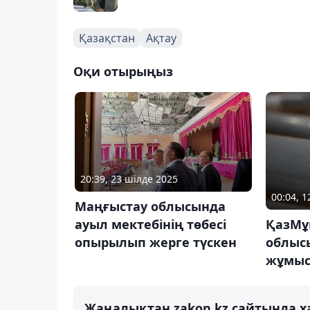
Қазақстан
Ақтау
Оқи отырыңыз
20:39, 23 шілде 2025
00:04, 1
Маңғыстау облысында
ауыл мектебінің төбесі
ҚазМұ
опырылып жерге түскен
облыс
жұмыс
Жаңалықтан zakon.kz сайтында х