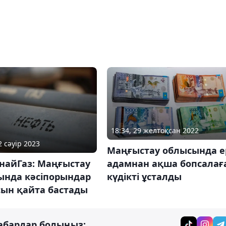
18:34, 29 желтоқсан 2022
2 сәуір 2023
Маңғыстау облысында е
адамнан ақша бопсалағ
найГаз: Маңғыстау
күдікті ұсталды
ында кәсіпорындар
ын қайта бастады
абардар болыңыз: