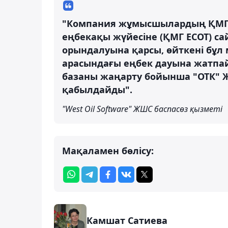
"Компания жұмысшылардың ҚМГ 
еңбекақы жүйесіне (ҚМГ ЕСОТ) са
орындалуына қарсы, өйткені бұ
арасындағы еңбек дауына жатпа
базаны жаңарту бойынша "ОТК" 
қабылдайды".
"West Oil Software" ЖШС баспасөз қызметі
Мақаламен бөлісу:
Камшат Сатиева