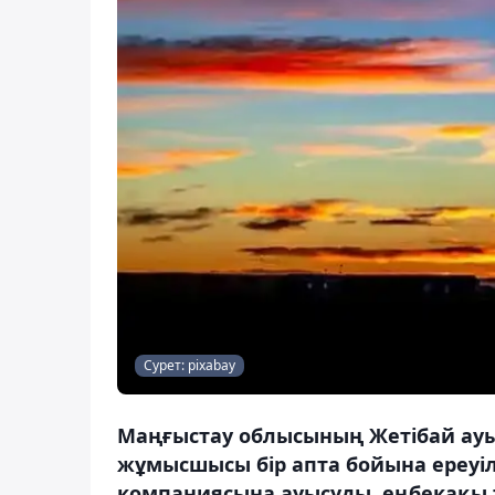
Сурет: pixabay
Маңғыстау облысының Жетібай ауы
жұмысшысы бір апта бойына ереуіл
компаниясына ауысуды, еңбекақы т