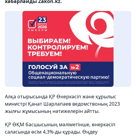
хабарлайды Zakon.kz.
Алқа отырысында ҚР Өнеркәсіп және құрылыс
министрі Қанат Шарлапаев ведомствоның 2023
жылғы жұмысының нәтижелерін айтты.
ҚР ӨҚМ басшысының мәліметінше, өнеркәсіп
саласында өсім 4,3%-ды құрады. Өңдеу