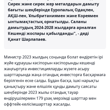
Сирек және сирек жер металдарын дамыту
бағыты шеңберінде Еуропалық Одақпен,
АҚШ-пен, Ұлыбританиямен және Кореямен
ынтымақтастық орнатылды. Саланы
дамытудың 2024-2028 жылдарға арналған
Кешенді жоспары қабылданды", - деді
Қанат Шарлапаев.
Министр 2023 жылдың соңында болат өндіретін ірі
жүйе құраушы кәсіпорын кәсіпорынды кешенді
жаңғыртуға инвестицияларды жүзеге асыру
шарттарында жаңа отандық инвесторға басқармаға
берілгенін еске салды. Бұдан басқа, ішкі нарықты
қанықтыру және елішілік құнды дамыту саясаты
шеңберінде 2023 жылы отандық тауар
өндірушілермен 179 ұзақ мерзімді шарттар мен
оффтейк-келісімшарттар жасалды.