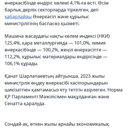
өнеркәсібінде өндіріс көлемі 4,1%-ға өсті. Өсім
барлық дерлік секторларда тіркелген, деп
хабарлайды
Өнеркәсіп және құрылыс
министрлігінің баспасөз қызметі.
Машина жасаудағы нақты көлем индексі (НКИ)
125,4%, қара металлургияда ― 101,0%, химия
өнеркәсібінде ― 100,2%, жеңіл өнеркәсіпте ―
112,2%, құрылыс материалдары өндірісінде ―
106,1% құрады.
Қанат Шарлапаевтың айтуынша, 2023 жылы
министрлік өңдеу өнеркәсібі кәсіпорындарын
шикізатпен қамтамасыз ету тетігін әзірлеген. Норма
ҚР Парламенті Мәжілісімен мақұлданған және
Сенатта қаралуда.
Сондай-ақ, өткен жылы арнайы экономикалық