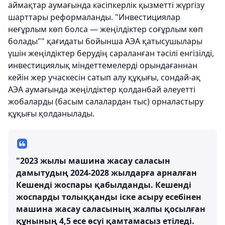
аймақтар аумағында кәсіпкерлік қызметті жүргізу
шарттары реформаланды. "Инвестициялар
неғұрлым көп болса ― жеңілдіктер соғұрлым көп
болады"" қағидаты бойынша АЭА қатысушылары
үшін жеңілдіктер берудің сараланған тәсілі енгізілді,
инвестициялық міндеттемелерді орындағаннан
кейін жер учаскесін сатып алу құқығы, сондай-ақ
АЭА аумағында жеңілдіктер қолданбай әлеуетті
жобаларды (басым салалардан тыс) орналастыру
құқығы қолданылады.
"2023 жылы машина жасау саласын
дамытудың 2024-2028 жылдарға арналған
Кешенді жоспары қабылданды. Кешенді
жоспарды толыққанды іске асыру есебінен
машина жасау саласының жалпы қосылған
құнының 4,5 есе өсуі қамтамасыз етіледі.