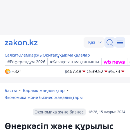
Қаз
Саясат
Әлем
Қаржы
Оқиға
Құқық
Мақалалар
#Референдум-2026
#Қазақстан мақтанышы
+32°
$
467.48
€
539.52
₽
5.73
Басты
Барлық жаңалықтар
Экономика және бизнес жаңалықтары
Экономика және бизнес
18:28, 15 наурыз 2024
Өнеркәсіп және құрылыс