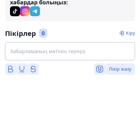
хабардар болыңыз:
Пікірлер
0
Кіру
Пікір жазу