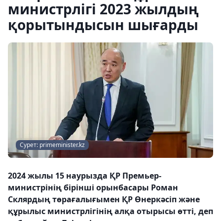
министрлігі 2023 жылдың
қорытындысын шығарды
Сурет: primeminister.kz
2024 жылы 15 наурызда ҚР Премьер-
министрінің бірінші орынбасары Роман
Склярдың төрағалығымен ҚР Өнеркәсіп және
құрылыс министрлігінің алқа отырысы өтті, деп