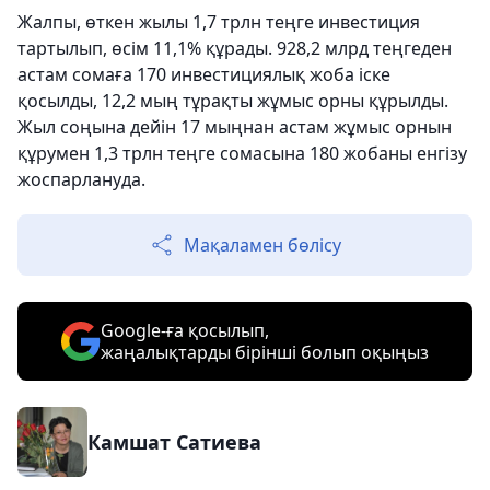
Жалпы, өткен жылы 1,7 трлн теңге инвестиция
тартылып, өсім 11,1% құрады. 928,2 млрд теңгеден
астам сомаға 170 инвестициялық жоба іске
қосылды, 12,2 мың тұрақты жұмыс орны құрылды.
Жыл соңына дейін 17 мыңнан астам жұмыс орнын
құрумен 1,3 трлн теңге сомасына 180 жобаны енгізу
жоспарлануда.
Мақаламен бөлісу
Google-ға қосылып,
жаңалықтарды бірінші болып оқыңыз
Камшат Сатиева