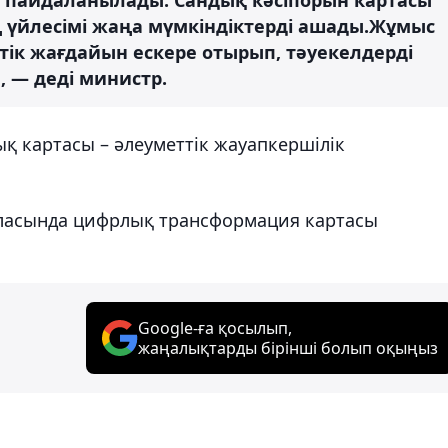
 үйлесімі жаңа мүмкіндіктерді ашады.Жұмыс
тік жағдайын ескере отырып, тәуекелдерді
 — деді министр.
қ картасы – әлеуметтік жауапкершілік
саласында цифрлық трансформация картасы
Google-ға қосылып,
жаңалықтарды бірінші болып оқыңыз