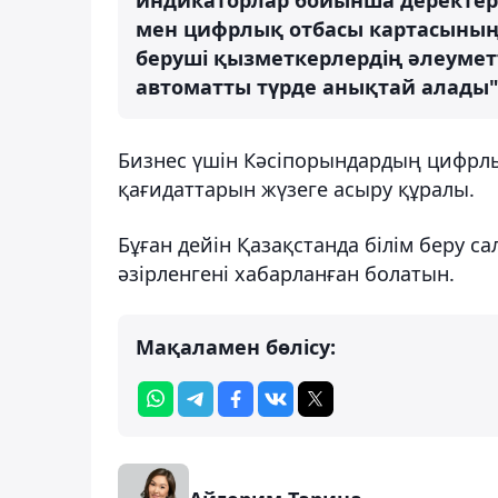
мен цифрлық отбасы картасының
беруші қызметкерлердің әлеумет
автоматты түрде анықтай алады",
Бизнес үшін Кәсіпорындардың цифрлы
қағидаттарын жүзеге асыру құралы.
Бұған дейін Қазақстанда білім беру 
әзірленгені хабарланған болатын.
Мақаламен бөлісу: