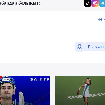
абардар болыңыз:
Пікір жаз