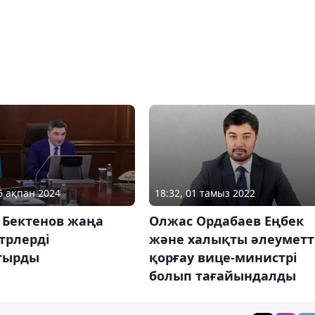
06 ақпан 2024
18:32, 01 тамыз 2022
 Бектенов жаңа
Олжас Ордабаев Еңбек
трлерді
және халықты әлеуметт
тырды
қорғау вице-министрі
болып тағайындалды