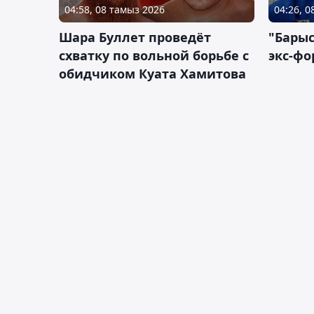
04:58, 08 тамыз 2026
04:26, 
Шара Буллет проведёт
"Барыс
схватку по вольной борьбе с
экс-фо
обидчиком Куата Хамитова