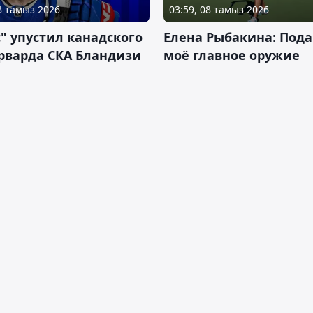
08 тамыз 2026
03:59, 08 тамыз 2026
" упустил канадского
Елена Рыбакина: Пода
рварда СКА Бландизи
моё главное оружие