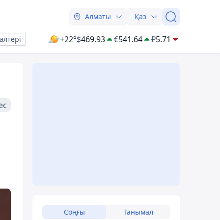
Алматы
Қаз
+22°
$
469.93
€
541.64
₽
5.71
алтері
ес
Соңғы
Танымал