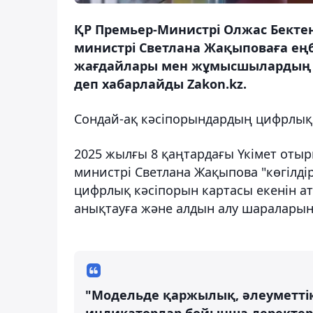
ҚР Премьер-Министрі Олжас Бектен
министрі Светлана Жақыповаға ең
жағдайлары мен жұмысшылардың қа
деп хабарлайды Zakon.kz.
Сондай-ақ кәсіпорындардың цифрлық 
2025 жылғы 8 қаңтардағы Үкімет отыр
министрі Светлана Жақыпова "көгілд
цифрлық кәсіпорын картасы екенін ата
анықтауға және алдын алу шараларын 
"Модельде қаржылық, әлеуметтік 
индикаторлар бойынша деректер