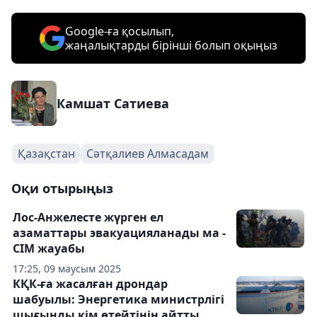
Google-ға қосылып,
жаңалықтарды бірінші болып оқыңыз
Камшат Сатиева
Қазақстан
Сәтқалиев Алмасадам
Оқи отырыңыз
Лос-Анжелесте жүрген ел
азаматтары эвакуацияланады ма -
СІМ жауабы
17:25, 09 маусым 2025
КҚК-ға жасалған дрондар
шабуылы: Энергетика министрлігі
шығынды кім өтейтінін айтты