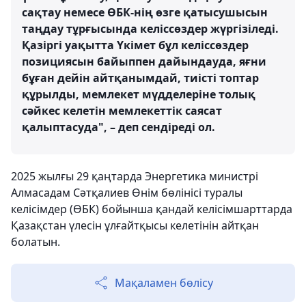
сақтау немесе ӨБК-нің өзге қатысушысын
таңдау тұрғысында келіссөздер жүргізіледі.
Қазіргі уақытта Үкімет бұл келіссөздер
позициясын байыппен дайындауда, яғни
бұған дейін айтқанымдай, тиісті топтар
құрылды, мемлекет мүдделеріне толық
сәйкес келетін мемлекеттік саясат
қалыптасуда", – деп сендіреді ол.
2025 жылғы 29 қаңтарда Энергетика министрі
Алмасадам Сәтқалиев Өнім бөлінісі туралы
келісімдер (ӨБК) бойынша қандай келісімшарттарда
Қазақстан үлесін ұлғайтқысы келетінін айтқан
болатын.
Мақаламен бөлісу