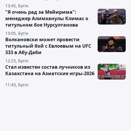
13:45, Бүгін
"Я очень рад за Мейирима":
менеджер Алимханулы Климас о
титульном бое Нурсултанова
13:05, Бүгін
Волкановски может провести
титульный бой с Евлоевым на UFC
333 в Абу-Даби
12:23, Бүгін
Стал известен состав лучников из
Казахстана на Азиатские игры-2026
11:43, Бүгін