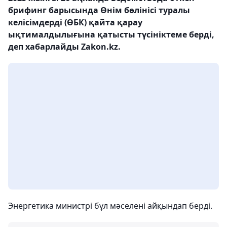
брифинг барысында Өнім бөлінісі туралы
келісімдерді (ӨБК) қайта қарау
ықтималдылығына қатысты түсініктеме берді,
деп хабарлайды Zakon.kz.
Энергетика министрі бұл мәселені айқындап берді.