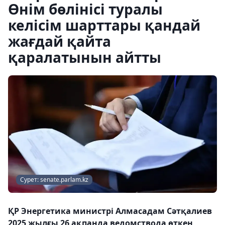
Өнім бөлінісі туралы
келісім шарттары қандай
жағдай қайта
қаралатынын айтты
Сурет: senate.parlam.kz
ҚР Энергетика министрі Алмасадам Сәтқалиев
2025 жылғы 26 ақпанда ведомствода өткен