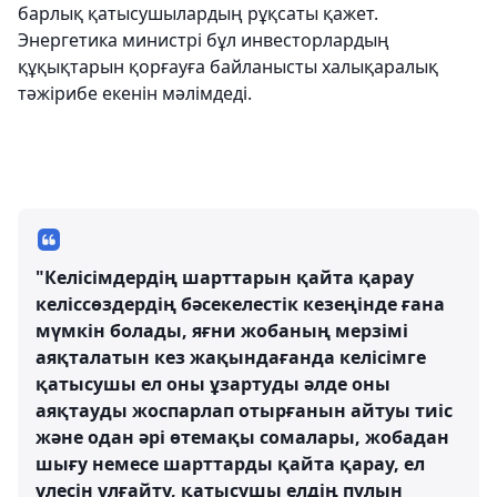
барлық қатысушылардың рұқсаты қажет.
Энергетика министрі бұл инвесторлардың
құқықтарын қорғауға байланысты халықаралық
тәжірибе екенін мәлімдеді.
"Келісімдердің шарттарын қайта қарау
келіссөздердің бәсекелестік кезеңінде ғана
мүмкін болады, яғни жобаның мерзімі
аяқталатын кез жақындағанда келісімге
қатысушы ел оны ұзартуды әлде оны
аяқтауды жоспарлап отырғанын айтуы тиіс
және одан әрі өтемақы сомалары, жобадан
шығу немесе шарттарды қайта қарау, ел
үлесін ұлғайту, қатысушы елдің пулын