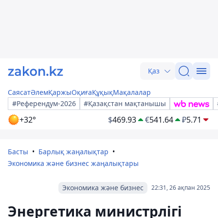
Қаз
Саясат
Әлем
Қаржы
Оқиға
Құқық
Мақалалар
#Референдум-2026
#Қазақстан мақтанышы
+32°
$
469.93
€
541.64
₽
5.71
Басты
Барлық жаңалықтар
Экономика және бизнес жаңалықтары
Экономика және бизнес
22:31, 26 ақпан 2025
Энергетика министрлігі