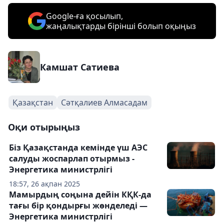
Google-ға қосылып,
жаңалықтарды бірінші болып оқыңыз
Камшат Сатиева
Қазақстан
Сәтқалиев Алмасадам
Оқи отырыңыз
Біз Қазақстанда кемінде үш АЭС
салуды жоспарлап отырмыз -
Энергетика министрлігі
18:57, 26 ақпан 2025
Мамырдың соңына дейін КҚК-да
тағы бір қондырғы жөнделеді —
Энергетика министрлігі