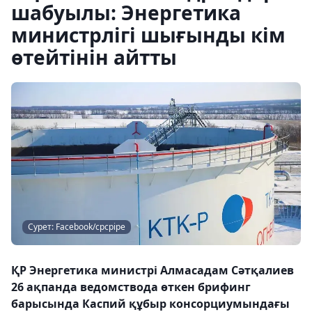
шабуылы: Энергетика
министрлігі шығынды кім
өтейтінін айтты
Сурет: Facebook/cpcpipe
ҚР Энергетика министрі Алмасадам Сәтқалиев
26 ақпанда ведомствода өткен брифинг
барысында Каспий құбыр консорциумындағы