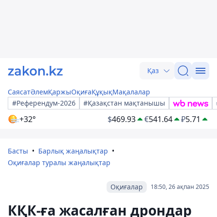
Қаз
Саясат
Әлем
Қаржы
Оқиға
Құқық
Мақалалар
#Референдум-2026
#Қазақстан мақтанышы
+32°
$
469.93
€
541.64
₽
5.71
Басты
Барлық жаңалықтар
Оқиғалар туралы жаңалықтар
Оқиғалар
18:50, 26 ақпан 2025
КҚК-ға жасалған дрондар