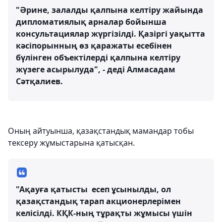
"Әрине, залалды қалпына келтіру жайында
дипломатиялық арналар бойынша
консультациялар жүргізілді. Қазіргі уақытта
кәсіпорынның өз қаражаты есебінен
бүлінген объектілерді қалпына келтіру
жүзеге асырылуда", - деді Алмасадам
Сәтқалиев.
Оның айтуынша, қазақстандық мамандар тобы
тексеру жұмыстарына қатысқан.
"Ақауға қатысты есеп ұсынылды, ол
қазақстандық тарап акционерлерімен
келісілді. КҚК-ның тұрақты жұмысы үшін