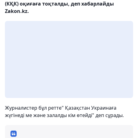
(КҚК) оқиғаға тоқталды, деп хабарлайды
Zakon.kz.
Журналистер бұл ретте" Қазақстан Украинаға
жүгінеді ме және залалды кім өтейді" деп сұрады.