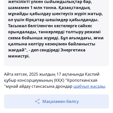
жеткілікті үлкен сыйымдылықтар бар,
шамамен 1 млн тонна. Қазақстандық
мұнайды қабылдау шектеусіз жүріп жатыр,
ол үшін бірқатар шешімдер қабылданды.
Тасымал белгіленген кестелерге сәйкес
орындалады, танкерлерді толтыру режимі
схема бойынша жүреді. Бұл ағымдағы, яғни
қалпына келтіру кезеңімен байланысты
жағдай", - деп сендіреді Энергетика
министрі.
Айта кетсек, 2025 жылдың 17 ақпанында Каспий
құбыр консорциумының (КҚК) "Кропоткинская
"мұнай айдау стансасына дрондар
шабуыл жасады
.
Мақаламен бөлісу