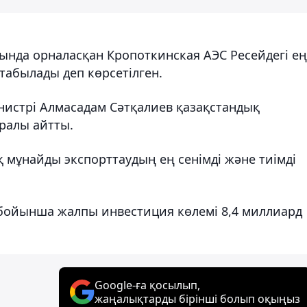
нда орналасқан Кропоткинская АЭС Ресейдегі ең
табылады деп көрсетілген.
истрі Алмасадам Сәтқалиев қазақстандық
ралы айтты.
қ мұнайды экспорттаудың ең сенімді және тиімді
 бойынша жалпы инвестиция көлемі 8,4 миллиард
Google-ға қосылып,
жаңалықтарды бірінші болып оқыңыз