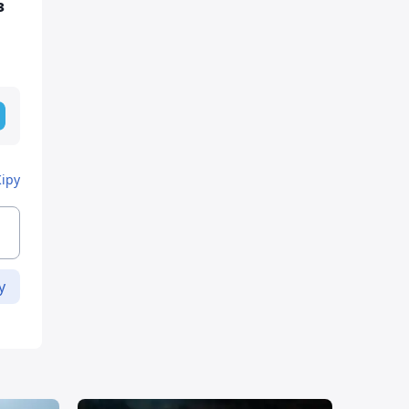
з
Кіру
у