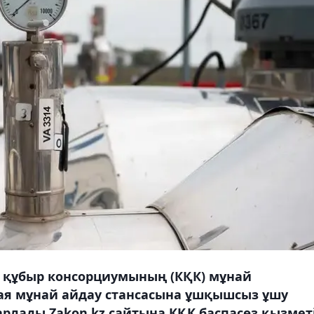
 құбыр консорциумының (КҚК) мұнай
ая мұнай айдау стансасына ұшқышсыз ұшу
рлады Zakon.kz сайтына КҚК баспасөз қызметі