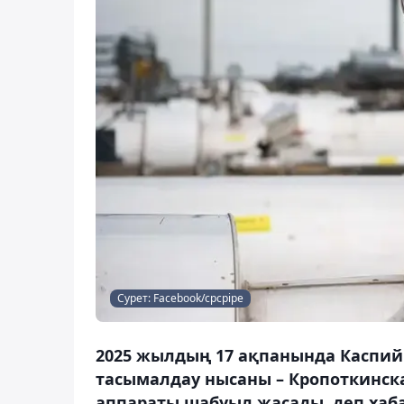
Сурет: Facebook/cpcpipe
2025 жылдың 17 ақпанында Каспий
тасымалдау нысаны – Кропоткинск
аппараты шабуыл жасады, деп хаба