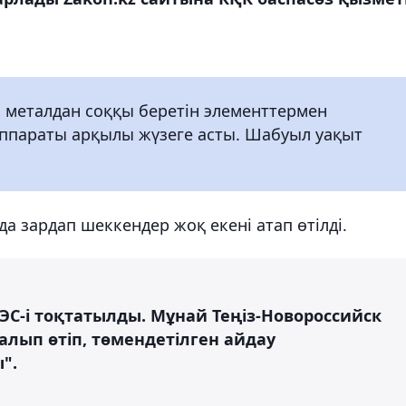
 металдан соққы беретін элементтермен
ппараты арқылы жүзеге асты. Шабуыл уақыт
а зардап шеккендер жоқ екені атап өтілді.
АЭС-і тоқтатылды. Мұнай Теңіз-Новороссийск
лып өтіп, төмендетілген айдау
".