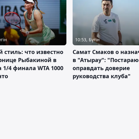
үгін
10:53, Бүгін
 стиль: что известно
Самат Смаков о назн
рнице Рыбакиной в
в "Атырау": "Постараю
а 1/4 финала WTA 1000
оправдать доверие
нто
руководства клуба"