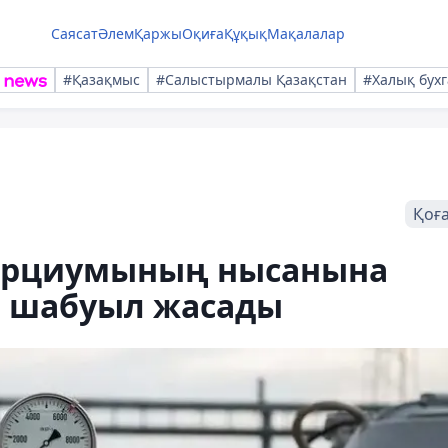
Саясат
Әлем
Қаржы
Оқиға
Құқық
Мақалалар
#Қазақмыс
#Салыстырмалы Қазақстан
#Халық бухг
Қоғ
сорциумының нысанына
 шабуыл жасады