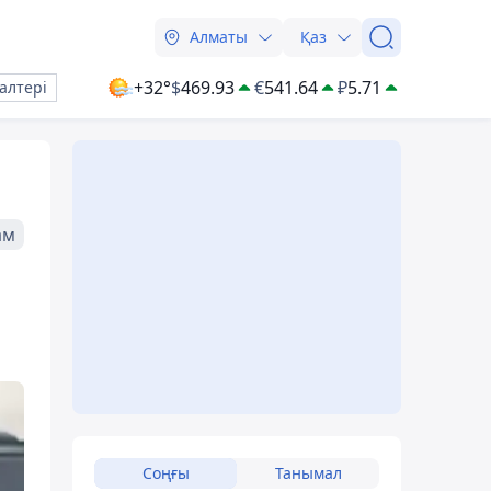
Алматы
Қаз
+32°
$
469.93
€
541.64
₽
5.71
алтері
ам
Соңғы
Танымал