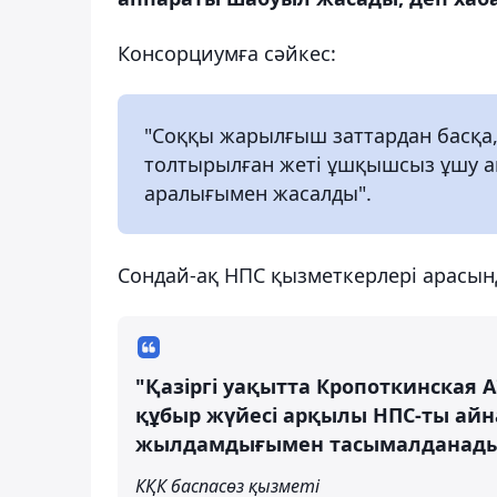
Консорциумға сәйкес:
"Соққы жарылғыш заттардан басқа,
толтырылған жеті ұшқышсыз ұшу а
аралығымен жасалды".
Сондай-ақ НПС қызметкерлері арасынд
"Қазіргі уақытта Кропоткинская 
құбыр жүйесі арқылы НПС-ты айна
жылдамдығымен тасымалданады
КҚК баспасөз қызметі