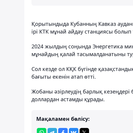
Қорытындыда Кубанның Кавказ ауданы
ірі КТК мұнай айдау станциясы болып 
2024 жылдың соңында Энергетика мин
мұнайдың қалай тасымалданатыны ту
Сол кезде ол КҚК бүгінде қазақстанды
бағыты екенін атап өтті.
Жобаны әзірлеудің барлық кезеңдері
доллардан астамды құрады.
Мақаламен бөлісу: