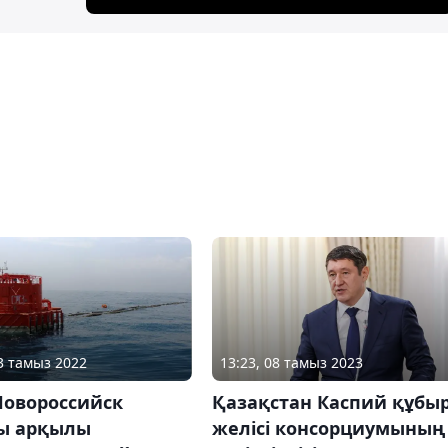
13:23, 08 тамыз 2023
03 тамыз 2022
Қазақстан Каспий құбы
Новороссийск
желісі консорциумының
ы арқылы