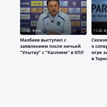
11:41, Бүгін
11:20, Б
Мазбаев выступил с
Схожий
заявлением после ничьей
о сопе
"Улытау" с "Каспием" в КПЛ
игре з
в Торо