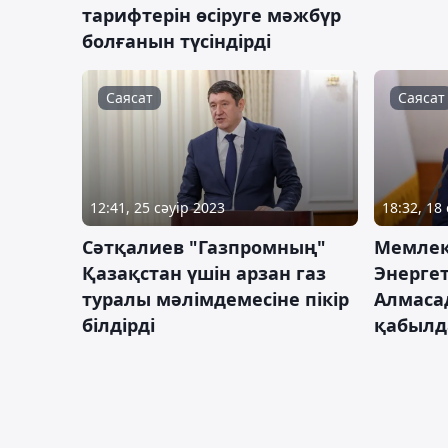
тарифтерін өсіруге мәжбүр
болғанын түсіндірді
Саясат
Саясат
12:41, 25 сәуір 2023
18:32, 18
Сәтқалиев "Газпромның"
Мемлек
Қазақстан үшін арзан газ
Энерге
туралы мәлімдемесіне пікір
Алмаса
білдірді
қабылд
Оқиғалар
Саясат