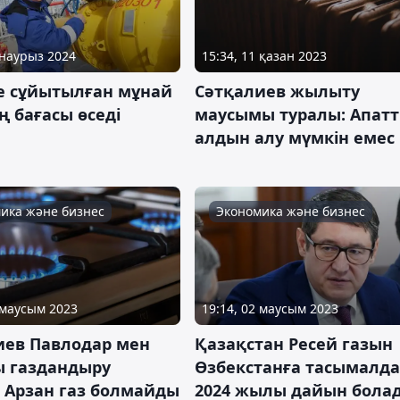
 наурыз 2024
15:34, 11 қазан 2023
де сұйытылған мұнай
Сәтқалиев жылыту
 бағасы өседі
маусымы туралы: Апат
алдын алу мүмкін емес
ика және бизнес
Экономика және бизнес
19:14, 02 маусым 2023
 маусым 2023
Қазақстан Ресей газын
иев Павлодар мен
Өзбекстанға тасымалда
 газдандыру
2024 жылы дайын бола
: Арзан газ болмайды