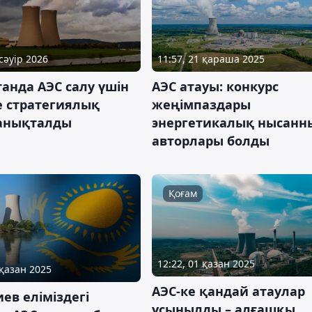
 сәуір 2026
11:57, 21 қараша 2025
анда АЭС салу үшін
АЭС атауы: конкурс
е стратегиялық
жеңімпаздары
анықталды
энергетикалық нысанн
авторлары болды
Қоғам
12:22, 01 қазан 2025
 қазан 2025
АЭС-ке қандай атаулар
ев еліміздегі
ұсынылды – алғашқы