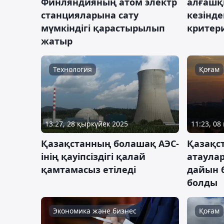
Финляндияның атом электр
алғашқы
станцияларына сату
кезіндег
мүмкіндігі қарастырылып
критер
жатыр
Технология
Қоғам
13:27, 28 қыркүйек 2025
11:23, 08
Қазақстанның болашақ АЭС-
Қазақс
інің қауіпсіздігі қалай
атаула
қамтамасыз етіледі
дайын 
болды
Экономика және бизнес
Қоғам