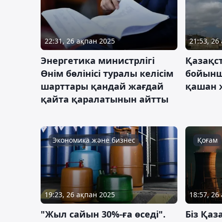
22:31, 26 ақпан 2025
21:53, 26
Энергетика министрлігі
Қазақс
Өнім бөлінісі туралы келісім
бойынш
шарттары қандай жағдай
қашан 
қайта қаралатынын айтты
Экономика және бизнес
Қоғам
19:23, 26 ақпан 2025
18:57, 26
"Жыл сайын 30%-ға өседі".
Біз Қаз