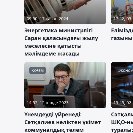
09:50, 17 қазан 2024
17:42, 05
Энергетика министрлігі
Еліміз
Саран қаласындағы жылу
газының
мәселесіне қатысты
мәлімдеме жасады
Қоғам
Эконом
14:52, 12 шілде 2023
19:45, 02
Үнемдеуді үйренеді:
Сәтқал
Сәтқалиев неліктен үкімет
ШҚО-ны
коммуналдық төлем
туралы