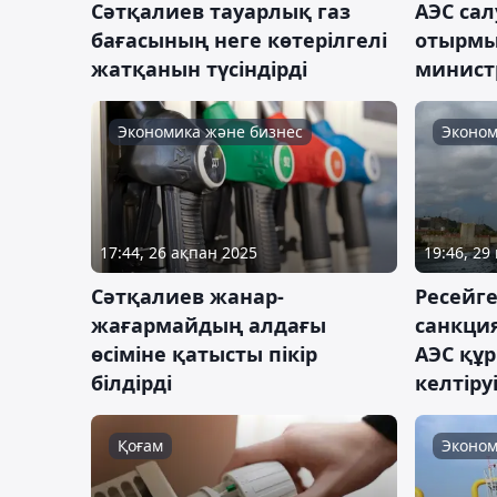
Сәтқалиев тауарлық газ
АЭС са
бағасының неге көтерілгелі
отырмы
жатқанын түсіндірді
министр
Экономика және бизнес
Эконом
17:44, 26 ақпан 2025
19:46, 29
Сәтқалиев жанар-
Ресейг
жағармайдың алдағы
санкци
өсіміне қатысты пікір
АЭС құ
білдірді
келтіру
Қоғам
Эконом