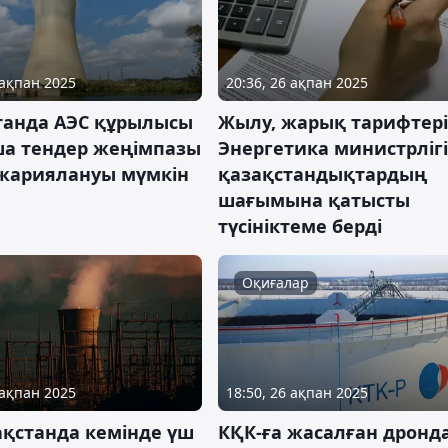
 ақпан 2025
20:36, 26 ақпан 2025
танда АЭС құрылысы
Жылу, жарық тарифтері
а тендер жеңімпазы
Энергетика министрлігі
жариялануы мүмкін
қазақстандықтардың
шағымына қатысты
түсініктеме берді
Оқиғалар
 ақпан 2025
18:50, 26 ақпан 2025
ақстанда кемінде үш
КҚК-ға жасалған дронд