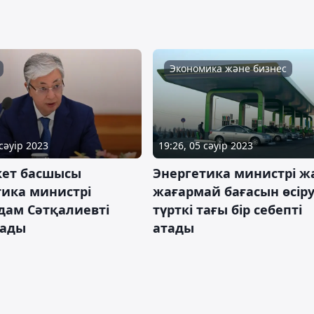
Экономика және бизнес
 сәуір 2023
19:26, 05 сәуір 2023
ет басшысы
Энергетика министрі ж
тика министрі
жағармай бағасын өсір
дам Сәтқалиевті
түрткі тағы бір себепті
ады
атады