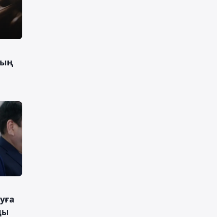
тың
уға
ды