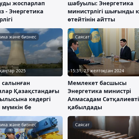
луды жоспарлап
шабуылы: Энергетика
з - Энергетика
министрлігі шығынды к
лігі
өтейтінін айтты
ика және бизнес
Саясат
 қаңтар 2025
15:31, 23 желтоқсан 2024
е салынған
Мемлекет басшысы
ялар Қазақстандағы
Энергетика министрі
рылысына кедергі
Алмасадам Сәтқалиевті
і мүмкін бе
қабылдады
ика және бизнес
Саясат