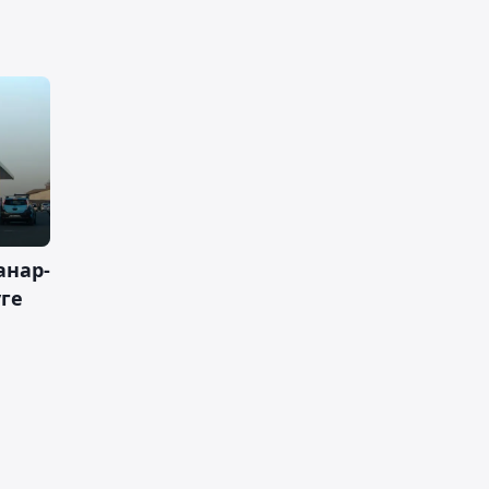
анар-
уге