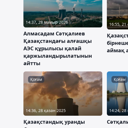
14:37, 28 мамыр 2026
16:55, 21
Алмасадам Сәтқалиев
Қазақст
Қазақстандағы алғашқы
бірнеш
АЭС құрылысы қалай
аймақ 
қаржыландырылатынын
айтты
Қоғам
Қоғам
14:36, 28 қазан 2025
14:24, 28
Қазақстандық уранды
Сәтқали