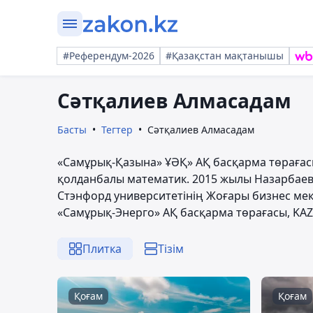
#Референдум-2026
#Қазақстан мақтанышы
Сәтқалиев Алмасадам
Басты
Тегтер
Сәтқалиев Алмасадам
«Самұрық-Қазына» ҰӘҚ» АҚ басқарма төрағасы.
қолданбалы математик. 2015 жылы Назарбаев
Стэнфорд университетінің Жоғары бизнес мек
«Самұрық-Энерго» АҚ басқарма төрағасы, K
Плитка
Тізім
Қоғам
Қоғам