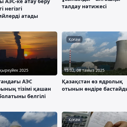
 АЭС-ке атау беру
талдау нәтижесі
і негізгі
ийлерді атады
Қоғам
 қыркүйек 2025
15:02, 08 тамыз 2025
тандағы АЭС
Қазақстан өз ядролық
рының тізімі қашан
отынын өндіре бастайд
болатыны белгілі
Қоғам