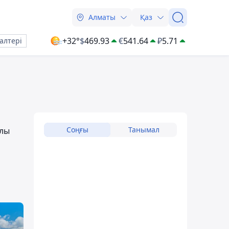
Алматы
Қаз
+32°
$
469.93
€
541.64
₽
5.71
алтері
Соңғы
Танымал
ылы