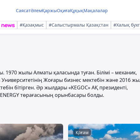
Саясат
Әлем
Қаржы
Оқиға
Құқық
Мақалалар
#Қазақмыс
#Салыстырмалы Қазақстан
#Халық бухг
 1970 жылы Алматы қаласында туған. Білімі – механик,
 Университетінің Жоғары бизнес мектебін және 2016 ж
тебін бітірген. Әр жылдары «KEGOC» АҚ президенті,
AZENERGY төрағасының орынбасары болды.
Қоғам