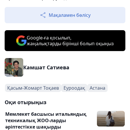
Мақаламен бөлісу
Google-ға қосылып,
жаңалықтарды бірінші болып оқыңыз
Камшат Сатиева
Қасым-Жомарт Тоқаев
Еуроодақ
Астана
Оқи отырыңыз
Мемлекет басшысы итальяндық
техникалық ЖОО-ларды
әріптестікке шақырды