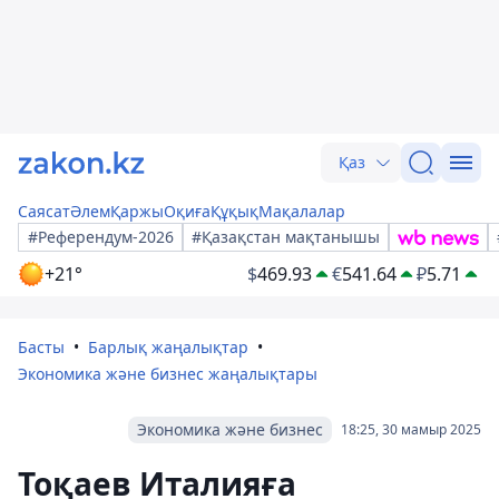
Қаз
Саясат
Әлем
Қаржы
Оқиға
Құқық
Мақалалар
#Референдум-2026
#Қазақстан мақтанышы
+21°
$
469.93
€
541.64
₽
5.71
Басты
Барлық жаңалықтар
Экономика және бизнес жаңалықтары
Экономика және бизнес
18:25, 30 мамыр 2025
Тоқаев Италияға