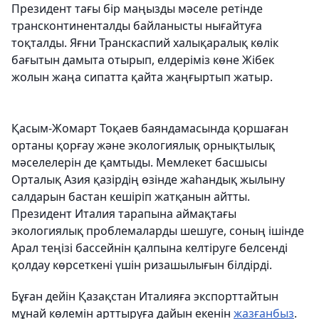
Президент тағы бір маңызды мәселе ретінде
трансконтиненталды байланысты нығайтуға
тоқталды. Яғни Транскаспий халықаралық көлік
бағытын дамыта отырып, елдеріміз көне Жібек
жолын жаңа сипатта қайта жаңғыртып жатыр.
Қасым-Жомарт Тоқаев баяндамасында қоршаған
ортаны қорғау және экологиялық орнықтылық
мәселелерін де қамтыды. Мемлекет басшысы
Орталық Азия қазірдің өзінде жаһандық жылыну
салдарын бастан кешіріп жатқанын айтты.
Президент Италия тарапына аймақтағы
экологиялық проблемаларды шешуге, соның ішінде
Арал теңізі бассейнін қалпына келтіруге белсенді
қолдау көрсеткені үшін ризашылығын білдірді.
Бұған дейін Қазақстан Италияға экспорттайтын
мұнай көлемін арттыруға дайын екенін
жазғанбыз
.