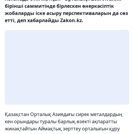
бірінші саммитінде бірлескен өнеркәсіптік
жобаларды іске асыру перспективаларын да сөз
етті, деп хабарлайды Zakon.kz.
Қазақстан Орталық Азиядағы сирек металдардың
кен орындары туралы барлық өзекті ақпаратты
жинақтайтын Аймақтық зерттеу орталығын құру