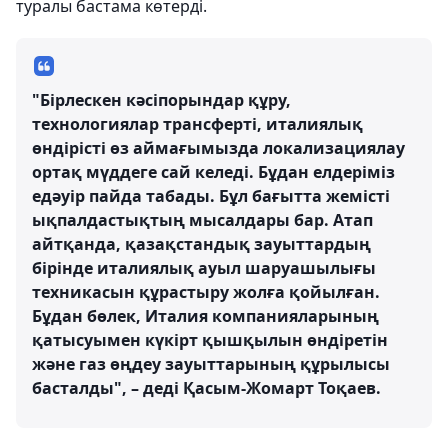
туралы бастама көтерді.
"Бiрлескен кәсiпорындар құру,
технологиялар трансфертi, италиялық
өндiрiстi өз аймағымызда локализациялау
ортақ мүддеге сай келеді. Бұдан елдеріміз
едәуiр пайда табады. Бұл бағытта жемісті
ықпалдастықтың мысалдары бар. Атап
айтқанда, қазақстандық зауыттардың
бірінде италиялық ауыл шаруашылығы
техникасын құрастыру жолға қойылған.
Бұдан бөлек, Италия компанияларының
қатысуымен күкірт қышқылын өндіретін
және газ өңдеу зауыттарының құрылысы
басталды", – деді Қасым-Жомарт Тоқаев.