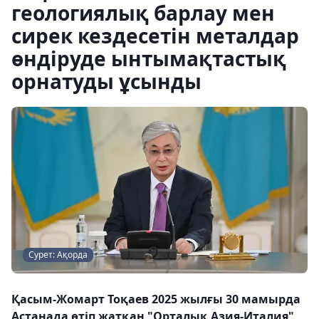
геологиялық барлау мен
сирек кездесетін металдар
өндіруде ынтымақтастық
орнатуды ұсынды
Сурет: Ақорда
Қасым-Жомарт Тоқаев 2025 жылғы 30 мамырда
Астанада өтіп жатқан "Орталық Азия-Италия"