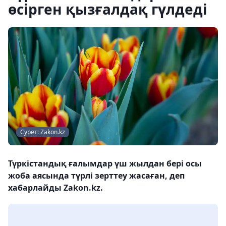
өсірген қызғалдақ гүлдеді
Сурет: Zakon.kz
Түркістандық ғалымдар үш жылдан бері осы
жоба аясында түрлі зерттеу жасаған, деп
хабарлайды Zakon.kz.