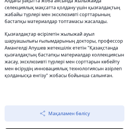
Алдағы уақытта жоба аясында жылыжайда
селекциялық мақсатта қолдану үшін қызғалдақтың
жабайы түрлері мен эксклюзивті сорттарының
бастапқы материалдар топтамасы жасалады.
Қызғалдақтар өсірілетін жылыжай ауыл
шаруашылығы ғылымдарының докторы, профессор
Амангелді Апушев жетекшілік ететін "Қазақстанда
қызғалдақтың бастапқы материалдар коллекциясын
жасау, эксклюзивті түрлері мен сорттарын көбейту
мен өсірудің инновациялық технологиясын әзірлеп
қолданысқа енгізу" жобасы бойынша салынған.
Мақаламен бөлісу