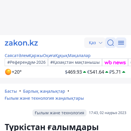
Қаз
Саясат
Әлем
Қаржы
Оқиға
Құқық
Мақалалар
#Референдум-2026
#Қазақстан мақтанышы
+20°
$
469.93
€
541.64
₽
5.71
Басты
Барлық жаңалықтар
Ғылым және технология жаңалықтары
Ғылым және технология
17:43, 02 наурыз 2023
Түркістан ғалымдары