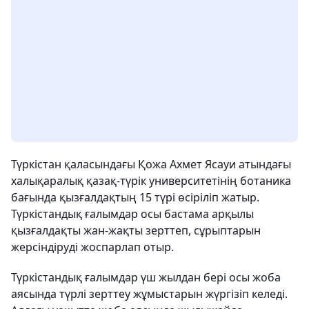
Түркістан қаласындағы Қожа Ахмет Ясауи атындағы
халықаралық қазақ-түрік университетінің ботаника
бағында қызғалдақтың 15 түрі өсіріліп жатыр.
Түркістандық ғалымдар осы бастама арқылы
қызғалдақты жан-жақты зерттеп, сұрыптарын
жерсіндіруді жоспарлап отыр.
Түркістандық ғалымдар үш жылдан бері осы жоба
аясында түрлі зерттеу жұмыстарын жүргізіп келеді.