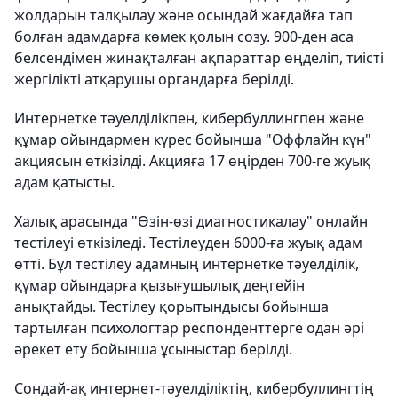
жолдарын талқылау және осындай жағдайға тап
болған адамдарға көмек қолын созу. 900-ден аса
белсендімен жинақталған ақпараттар өңделіп, тиісті
жергілікті атқарушы органдарға берілді.
Интернетке тәуелділікпен, кибербуллингпен және
құмар ойындармен күрес бойынша "Оффлайн күн"
акциясын өткізілді. Акцияға 17 өңірден 700-ге жуық
адам қатысты.
Халық арасында "Өзін-өзі диагностикалау" онлайн
тестілеуі өткізіледі. Тестілеуден 6000-ға жуық адам
өтті. Бұл тестілеу адамның интернетке тәуелділік,
құмар ойындарға қызығушылық деңгейін
анықтайды. Тестілеу қорытындысы бойынша
тартылған психологтар респонденттерге одан әрі
әрекет ету бойынша ұсыныстар берілді.
Сондай-ақ интернет-тәуелділіктің, кибербуллингтің