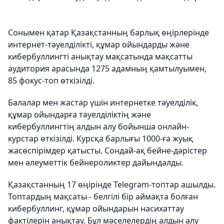
Сонымен қатар Қазақстанның барлық өңірлерінде
интернет-тәуелділікті, құмар ойындарды және
кибербуллингті анықтау мақсатында мақсатты
аудитория арасында 1275 адамның қамтылуымен,
85 фокус-топ өткізілді.
Балалар мен жастар үшін интернетке тәуелділік,
құмар ойындарға тәуелділіктің және
кибербуллингтің алдын алу бойынша онлайн-
курстар өткізілді. Курсқа барлығы 1000-ға жуық
жасөспірімдер қатысты. Сондай-ақ бейне-дәрістер
мен әлеуметтік бейнероликтер дайындалды.
Қазақстанның 17 өңірінде Telegram-топтар ашылды.
Топтардың мақсаты - белгілі бір аймақта болған
кибербуллинг, құмар ойындарын насихаттау
фактілерін анықтау. Бұл мәселелердің алдын алу