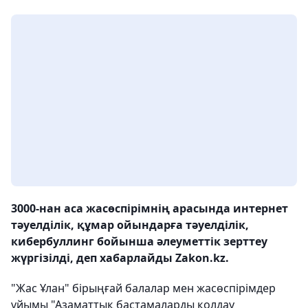
3000-нан аса жасөспірімнің арасында интернет
тәуелділік, құмар ойындарға тәуелділік,
кибербуллинг бойынша әлеуметтік зерттеу
жүргізілді, деп хабарлайды Zakon.kz.
"Жас Ұлан" бірыңғай балалар мен жасөспірімдер
ұйымы "Азаматтық бастамаларды қолдау