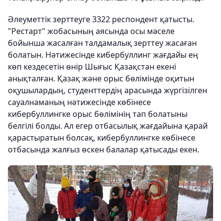
Әлеуметтік зерттеуге 3322 респондент қатысты.
"Рестарт" жобасының аясында осы мәселе
бойынша жасалған талдамалық зерттеу жасаған
болатын. Нәтижесінде кибербуллинг жағдайы ең
көп кездесетін өнір Шығыс Қазақстан екені
анықталған. Қазақ және орыс бөлімінде оқитын
оқушылардың, студенттердің арасында жүргізілген
сауалнаманың нәтижесінде көбінесе
кибербуллингке орыс бөлімінің тап болатыны
белгілі болды. Ал егер отбасылық жағдайына қарай
қарастыратын болсақ, кибербуллингке көбінесе
отбасында жалғыз өскен балалар қатысады екен.