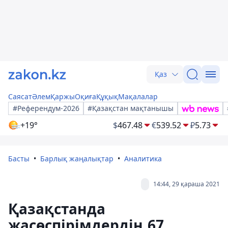
Қаз
Саясат
Әлем
Қаржы
Оқиға
Құқық
Мақалалар
#Референдум-2026
#Қазақстан мақтанышы
+19°
$
467.48
€
539.52
₽
5.73
Басты
Барлық жаңалықтар
Аналитика
14:44, 29 қараша 2021
Қазақстанда
жасөспірімдердің 67