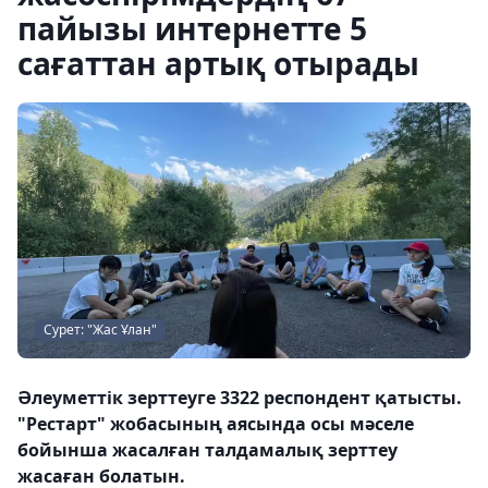
пайызы интернетте 5
сағаттан артық отырады
Сурет: "Жас Ұлан"
Әлеуметтік зерттеуге 3322 респондент қатысты.
"Рестарт" жобасының аясында осы мәселе
бойынша жасалған талдамалық зерттеу
жасаған болатын.