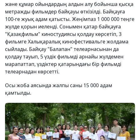
және құмар ойындардың алдын алу бойынша қысқа
метражды фильмдер байқауы өткізілді. Байқауға
100-ге жуық адам қатысты. Жеңімпаз 1 000 000 теңге
жүлде қорын иеленді. Сонымен қатар байқауға
"Қазақфильм" киностудиясы қолдау көрсетіп, 3
фильмге Халықаралық кинофестивальге жолдама
сыйлады. Байқау "Балапан" телеарнасынан да
қолдау тауып, 5 үздік фильмді арнайы жүлдемен
марапаттап, үздіктер қатарындағы бір фильмді
телеарнадан көрсетті.
Осы жоба аясында жалпы саны 15 000 адам
қамтылды.