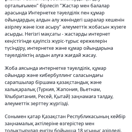
орталығымен" бірлесіп "Жастар мен балалар
арасында Интернетке тәуелділік пен құмар
ойындардың алдын алу жөніндегі шаралар кешенін
әзірлеу және іске асыру" әлеуметтік жобасын жүзеге
асырды. Негізгі мақсаты - жастарды интернет
кеңістігінде қауіпсіз жүріс-тұрыс ережелерін
түсіндіру, интернетке және құмар ойындарына
тәуелділіктің алдын алуға жағдай жасау.
Жоба аясында интернетке тәуелділік, құмар
ойындар және кибербуллинг саласындағы
сарапшылар біршама қазақстандық және
халықаралық (Түркия, Жапония, Вьетнам,
Ұлыбритания, Ресей, Қытай) заңнамаға талдау,
әлеуметтік зерттеу жүргізді.
Сонымен қатар Қазақстан Республикасының кейбір
заңнамалық актілеріне өзгерістер мен
толықтырулар енгізу бойынша 18 ұсыныс әзірледі.