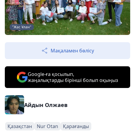
"Жас Ұлан"
Мақаламен бөлісу
Google-ға қосылып,
жаңалықтарды бірінші болып оқыңыз
Айдын Олжаев
Қазақстан
Nur Otan
Қарағанды