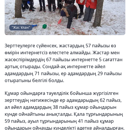
"Жас Ұлан"
Зерттеулерге сүйенсек, жастардың 57 пайызы өз
өмірін интернетсіз елестете алмайды. Жастар мен
жасөспірімдердің 67 пайызы интернетте 5 сағаттан
артық отырады. Сондай-ақ интернетте әйел
адамдардың 71 пайызы, ер адамдардың 29 пайызы
отыратыны белгілі болды.
Құмар ойындарға тәуелділік бойынша жүргізілген
зерттеудің нәтижесінде ер адамдарыдың 62 пайыз,
ал әйел адамдардың 38 пайыз құмар ойындарын
күнде ойнайтыны анықталды. Қала тұрғындарының
59 пайыз, ауыл тұрғындарының 41 пайыз құмар
ойындарын ойнауды күнделікті әдетке айналдырған.