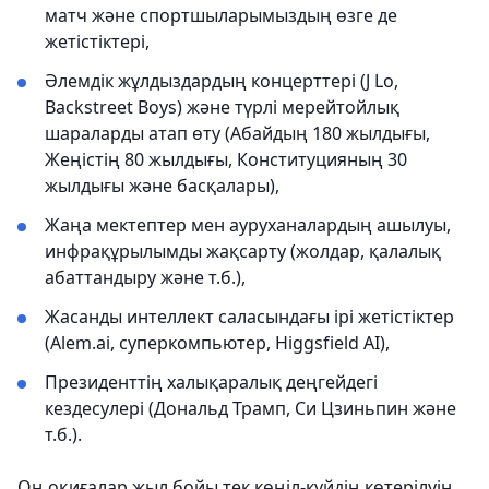
матч және спортшыларымыздың өзге де
жетістіктері,
Әлемдік жұлдыздардың концерттері (J Lo,
Backstreet Boys) және түрлі мерейтойлық
шараларды атап өту (Абайдың 180 жылдығы,
Жеңістің 80 жылдығы, Конституцияның 30
жылдығы және басқалары),
Жаңа мектептер мен ауруханалардың ашылуы,
инфрақұрылымды жақсарту (жолдар, қалалық
абаттандыру және т.б.),
Жасанды интеллект саласындағы ірі жетістіктер
(Alem.ai, суперкомпьютер, Higgsfield AI),
Президенттің халықаралық деңгейдегі
кездесулері (Дональд Трамп, Си Цзиньпин және
т.б.).
Оң оқиғалар жыл бойы тек көңіл-күйдің көтерілуін