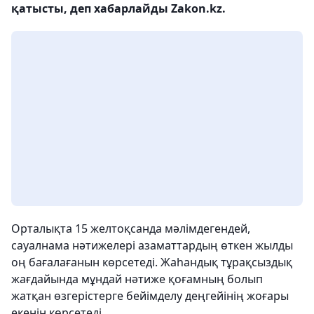
қатысты, деп хабарлайды Zakon.kz.
Орталықта 15 желтоқсанда мәлімдегендей,
сауалнама нәтижелері азаматтардың өткен жылды
оң бағалағанын көрсетеді. Жаһандық тұрақсыздық
жағдайында мұндай нәтиже қоғамның болып
жатқан өзгерістерге бейімделу деңгейінің жоғары
екенін көрсетеді.