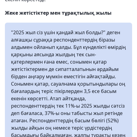
Жеке жетістіктер мен тұрақтылық жылы
"2025 жыл сіз үшін қандай жыл болды?" деген
алғашқы сұраққа респонденттердің біразы
алдымен ойланып қалды. Бұл күнделікті өмірдің
қарқыны аясында жылдың тек сын-
қатерлермен ғана емес, сонымен қатар
жетістіктермен де сипатталатынын әрдайым
бірден аңғару мүмкін еместігін айғақтайды.
Сонымен қатар, сауалнама қорытындылары оң
бағалардың теріс пікірлерден 3,5 есе басым
екенін көрсетті. Атап айтқанда,
респонденттердің тек 11%-ы 2025 жылды сәтсіз
деп бағаласа, 37%-ы оны табысты жыл ретінде
атаған. Респонденттердің басым бөлігі (52%)
жылды айқын оң немесе теріс үрдістердің
басымдығы байқалмаған, жалпы тұрақты кезең