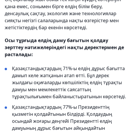
қана емес, сонымен бірге елдің білім беру,
денсаулық сақтау, экология және технологиялар
сияқты негізгі салаларында нақты өзгерістер мен
жетістіктердің бар екенін көрсетеді.
Осы тұрғыда елдің даму бағытын қолдау
зерттеу нәтижелеріндегі нақты деректермен де
расталады:
Қазақстандықтардың 71%-ы елдің дұрыс бағытта
дамып келе жатқанын атап өтті. Бұл дерек
жылдағы оқиғаларды көпшіліктің елдің тұрақты
дамуы мен мемлекеттік саясаттың
тұрақтылығымен байланыстыратынын көрсетеді.
Қазақстандықтардың 77%-ы Президенттің
қызметін қолдайтынын білдірді. Қолдаудың
осындай жоғары деңгейі Президентті елдің
дамуының дұрыс бағытын айқындайтын