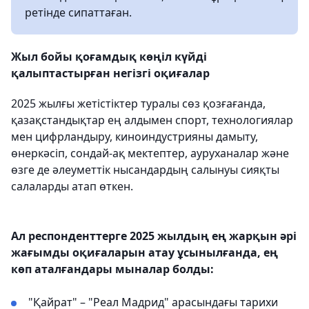
ретінде сипаттаған.
Жыл бойы қоғамдық көңіл күйді
қалыптастырған негізгі оқиғалар
2025 жылғы жетістіктер туралы сөз қозғағанда,
қазақстандықтар ең алдымен спорт, технологиялар
мен цифрландыру, киноиндустрияны дамыту,
өнеркәсіп, сондай-ақ мектептер, ауруханалар және
өзге де әлеуметтік нысандардың салынуы сияқты
салаларды атап өткен.
Ал респонденттерге 2025 жылдың ең жарқын әрі
жағымды оқиғаларын атау ұсынылғанда, ең
көп аталғандары мыналар болды:
"Қайрат" – "Реал Мадрид" арасындағы тарихи