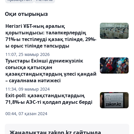
Оқи отырыңыз
Негізгі ҰБТ-ның аралық
қорытындысы: талапкерлердің
71%-ы тестілеуді қазақ тілінде, 29%-
ы орыс тілінде тапсырды
11:07, 25 мамыр 2026
Туыстары Екінші дүниежүзілік
соғысқа қатысқан
қазақстандықтардың үлесі қандай
– сауалнама нәтижесі
11:34, 09 мамыр 2024
Exit-poll: қазақстандықтардың
71,8%-ы АЭС-ті қолдап дауыс берді
00:44, 07 қазан 2024
Жаңалықтан zakon.kz сайтында