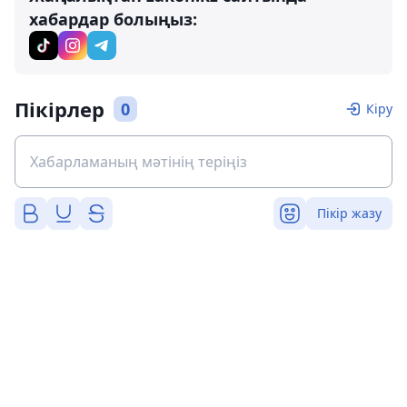
хабардар болыңыз:
Пікірлер
0
Кіру
Пікір жазу