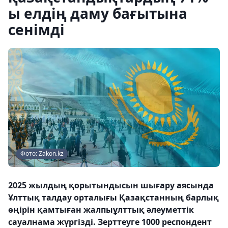
ы елдің даму бағытына
сенімді
Фото: Zakon.kz
2025 жылдың қорытындысын шығару аясында
Ұлттық талдау орталығы Қазақстанның барлық
өңірін қамтыған жалпыұлттық әлеуметтік
сауалнама жүргізді. Зерттеуге 1000 респондент