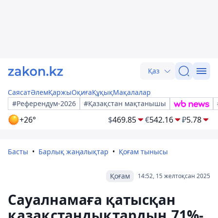
Қаз
Саясат
Әлем
Қаржы
Оқиға
Құқық
Мақалалар
#Референдум-2026
#Қазақстан мақтанышы
+26°
$
469.85
€
542.16
₽
5.78
Басты
Барлық жаңалықтар
Қоғам тынысы
Қоғам
14:52, 15 желтоқсан 2025
Сауалнамаға қатысқан
қазақстандықтардың 71%-