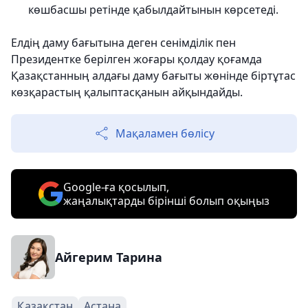
көшбасшы ретінде қабылдайтынын көрсетеді.
Елдің даму бағытына деген сенімділік пен
Президентке берілген жоғары қолдау қоғамда
Қазақстанның алдағы даму бағыты жөнінде біртұтас
көзқарастың қалыптасқанын айқындайды.
Мақаламен бөлісу
Google-ға қосылып,
жаңалықтарды бірінші болып оқыңыз
Айгерим Тарина
Қазақстан
Астана