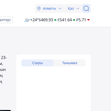
Алматы
Қаз
+24°
$
469.93
€
541.64
₽
5.71
алтері
 23-
Соңғы
Танымал
м,
тын
ың
ың