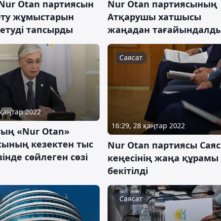
Nur Otan партиясын
Nur Otan партиясының
ту жұмыстарын
Атқарушы хатшысы
етуді тапсырды
жаңадан тағайындалд
Саясат
 қаңтар 2022
16:29, 28 қаңтар 2022
тың «Nur Otan»
сының кезектен тыс
Nur Otan партиясы Сая
зінде сөйлеген сөзі
кеңесінің жаңа құрамы
бекітілді
Саясат