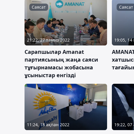
Саясат
Саясат
21:22, 27 тамыз 2022
19:05, 14
Сарапшылар Amanat
AMANAT
партиясының жаңа саяси
хатшыс
тұғырнамасы жобасына
тағайы
ұсыныстар енгізді
11:24, 18 ақпан 2022
19:22, 07