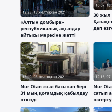
10:07, 10
12:28, 13 желтоқсан 2021
30 жыл 
Қазақс
«Алтын домбыра»
деп өзг
республикалық ақындар
айтысы мәресіне жетті
16:40, 08 желтоқсан 2021
12:16, 07
Nur Otan жыл басынан бері
Nur Ota
31 мың қоғамдық қабылдау
сатып 
өткізді
өзгерт