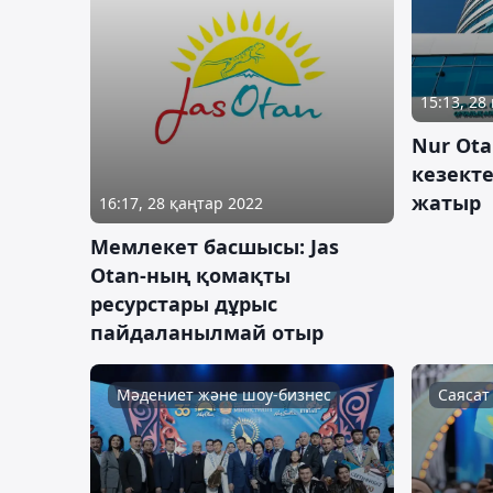
15:13, 28
Nur Ot
кезекте
жатыр
16:17, 28 қаңтар 2022
Мемлекет басшысы: Jas
Otan-ның қомақты
ресурстары дұрыс
пайдаланылмай отыр
Мәдениет және шоу-бизнес
Саясат