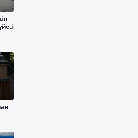
сіп
үйесі
ғын