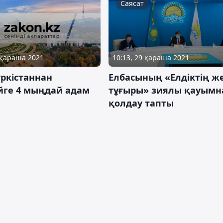
Саясат
 қараша 2021
10:13, 29 қараша 2021
ркістаннан
Елбасының «Елдіктің же
ейге 4 мыңдай адам
тұғыры» зиялы қауымн
қолдау тапты