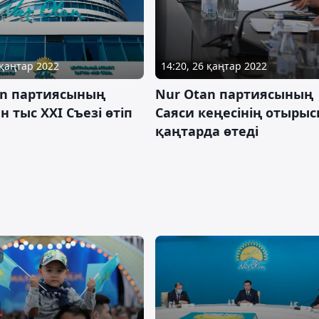
 қаңтар 2022
14:20, 26 қаңтар 2022
an партиясының
Nur Otan партиясының
н тыс XXI Съезі өтіп
Саяси кеңесінің отырыс
қаңтарда өтеді