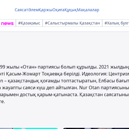
Саясат
Әлем
Қаржы
Оқиға
Құқық
Мақалалар
#Қазақмыс
#Салыстырмалы Қазақстан
#Халық бухг
1999 жылы «Отан» партиясы болып құрылды. 2021 жылдың
і Қасым-Жомарт Тоқаевқа берілді. Идеология: Центриз
an – қазақстандық қоғамды топтастыратын, Елбасы бағы
а жауапты саяси күш деп айтылған. Nur Otan партиясын
яларымен достық қарым-қатынаста. Қазақстан саясатын
те.