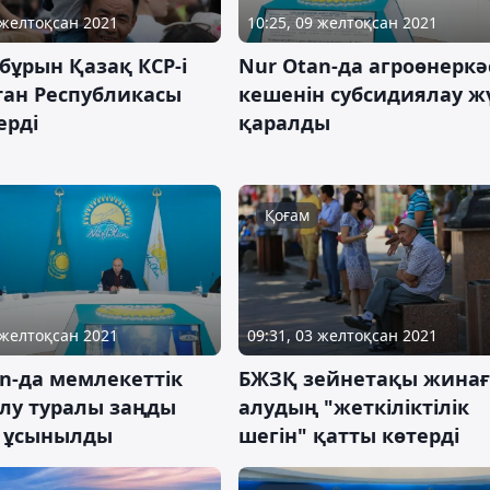
 желтоқсан 2021
10:25, 09 желтоқсан 2021
бұрын Қазақ КСР-і
Nur Otan-да агроөнеркә
тан Республикасы
кешенін субсидиялау ж
ерді
қаралды
Қоғам
 желтоқсан 2021
09:31, 03 желтоқсан 2021
n-да мемлекеттік
БЖЗҚ зейнетақы жина
алу туралы заңды
алудың "жеткіліктілік
у ұсынылды
шегін" қатты көтерді