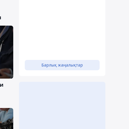
ы
Барлық жаңалықтар
си