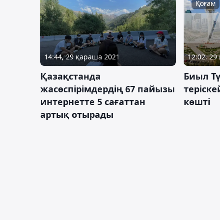
Қоғам
12:02, 29
14:44, 29 қараша 2021
Биыл Тү
Қазақстанда
теріск
жасөспірімдердің 67 пайызы
көшті
интернетте 5 сағаттан
артық отырады