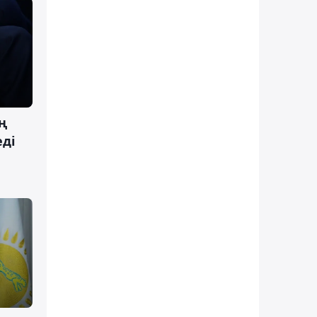
ң
еді