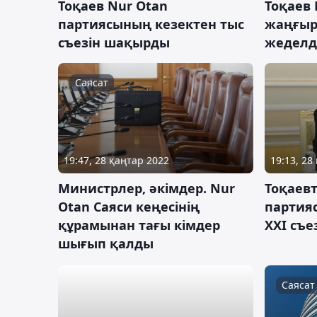
Тоқаев Nur Otan
Тоқаев 
партиясының кезектен тыс
жаңғыр
съезін шақырды
жеделд
Саясат
19:47, 28 қаңтар 2022
19:13, 28
Министрлер, әкімдер. Nur
Тоқаев
Otan Саяси кеңесінің
партия
құрамынан тағы кімдер
ХХІ съе
шығып қалды
Саясат