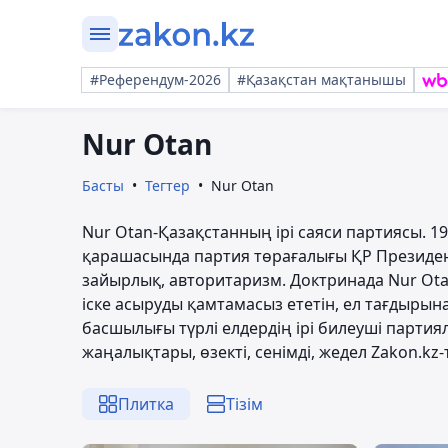
#Референдум-2026
#Қазақстан мақтанышы
Nur Otan
Басты
Тегтер
Nur Otan
Nur Otan-Қазақстанның ірі саяси партиясы. 
қарашасында партия төрағалығы ҚР Президент
зайырлық, авторитаризм. Доктринада Nur Ot
іске асыруды қамтамасыз ететін, ел тағдырын
басшылығы түрлі елдердің ірі билеуші парти
жаңалықтары, өзекті, сенімді, жедел Zakon.kz-
Плитка
Тізім