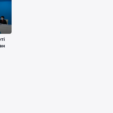
ті
ан