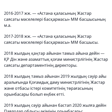
2016-2017 жж. — «Астана қаласының Жастар
саясаты мәселелері басқармасы» ММ басшысының
м.а.
2017-2018 жж. — «Астана қаласының Жастар
саясаты мәселелері басқармасы» ММ басшысы.
2018 жылдың қаңтар айынан тамыз айына дейін —
ҚР Дін және азаматтық қоғам министрлігінің Жастар
саясаты департаментінің директоры.
2018 жылдың тамыз айынан 2019 жылдың сәуір айы
аралығында Қоғамдық даму министрлігінің Жастар
және отбасы істері комитетінің төрағасының
орынбасары болып еңбек етті.
2019 жылдың сәуір айынан бастап 2020 жылға дейін
Павлодар облысы әкімінің орынбасары;