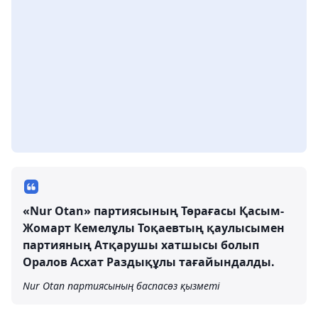
«Nur Otan» партиясының Төрағасы Қасым-
Жомарт Кемелұлы Тоқаевтың қаулысымен
партияның Атқарушы хатшысы болып
Оралов Асхат Раздықұлы тағайындалды.
Nur Otan партиясының баспасөз қызметі