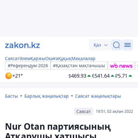
Қаз
Саясат
Әлем
Қаржы
Оқиға
Құқық
Мақалалар
#Референдум-2026
#Қазақстан мақтанышы
+21°
$
469.93
€
541.64
₽
5.71
Басты
Барлық жаңалықтар
Саясат жаңалықтары
Саясат
19:51, 02 ақпан 2022
Nur Otan партиясының
Атқарушы хатшысы