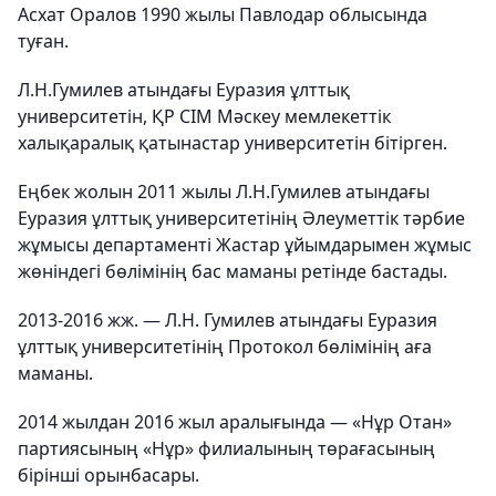
Асхат Оралов 1990 жылы Павлодар облысында
туған.
Л.Н.Гумилев атындағы Еуразия ұлттық
университетін, ҚР СІМ Мәскеу мемлекеттік
халықаралық қатынастар университетін бітірген.
Еңбек жолын 2011 жылы Л.Н.Гумилев атындағы
Еуразия ұлттық университетінің Әлеуметтік тәрбие
жұмысы департаменті Жастар ұйымдарымен жұмыс
жөніндегі бөлімінің бас маманы ретінде бастады.
2013-2016 жж. — Л.Н. Гумилев атындағы Еуразия
ұлттық университетінің Протокол бөлімінің аға
маманы.
2014 жылдан 2016 жыл аралығында — «Нұр Отан»
партиясының «Нұр» филиалының төрағасының
бірінші орынбасары.