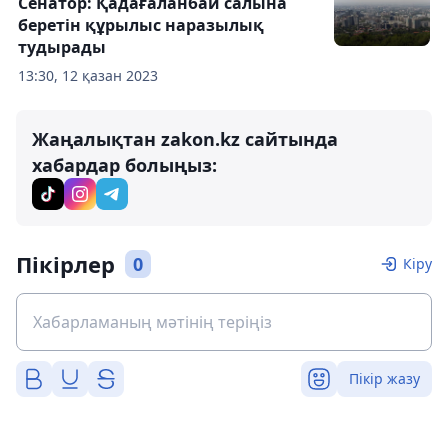
Сенатор: Қадағаланбай салына
беретін құрылыс наразылық
тудырады
13:30, 12 қазан 2023
Жаңалықтан zakon.kz сайтында
хабардар болыңыз:
Пікірлер
0
Кіру
Пікір жазу