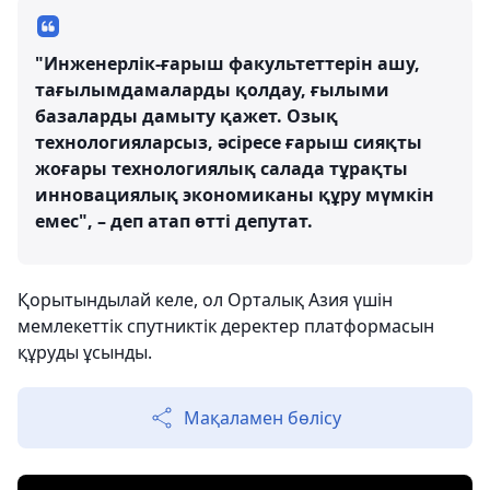
"Инженерлік-ғарыш факультеттерін ашу,
тағылымдамаларды қолдау, ғылыми
базаларды дамыту қажет. Озық
технологияларсыз, әсіресе ғарыш сияқты
жоғары технологиялық салада тұрақты
инновациялық экономиканы құру мүмкін
емес", – деп атап өтті депутат.
Қорытындылай келе, ол Орталық Азия үшін
мемлекеттік спутниктік деректер платформасын
құруды ұсынды.
Мақаламен бөлісу