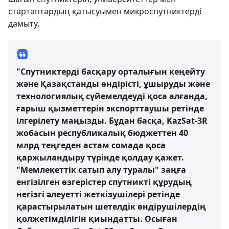
стартаптардың қатысуымен микроспутниктерді
дамыту.
"Спутниктерді басқару орталығын кеңейту
және Қазақстанды өндірісті, ұшыруды және
технологиялық сүйемелдеуді қоса алғанда,
ғарыш қызметтерін экспорттаушы ретінде
ілгерілету маңызды. Бұдан басқа, KazSat-3R
жобасын республикалық бюджеттен 40
млрд теңгеден астам сомада қоса
қаржыландыру түрінде қолдау қажет.
"Мемлекеттік сатып алу туралы" заңға
енгізілген өзгерістер спутникті құрудың
негізгі әлеуетті жеткізушілері ретінде
қарастырылатын шетелдік өндірушілердің
қолжетімділігін қиындатты. Осыған