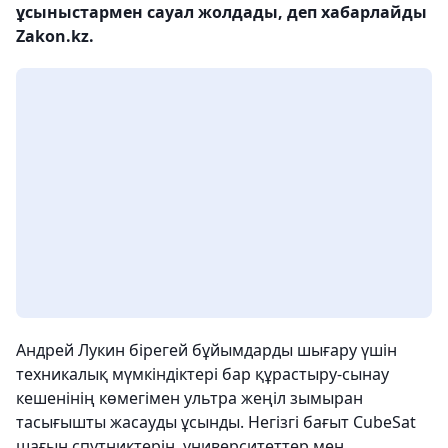
ұсыныстармен сауал жолдады, деп хабарлайды
Zakon.kz.
Андрей Лукин бірегей бұйымдарды шығару үшін
техникалық мүмкіндіктері бар құрастыру-сынау
кешенінің көмегімен ультра жеңіл зымыран
тасығышты жасауды ұсынды. Негізгі бағыт CubeSat
шағын спутниктерін, университеттер мен