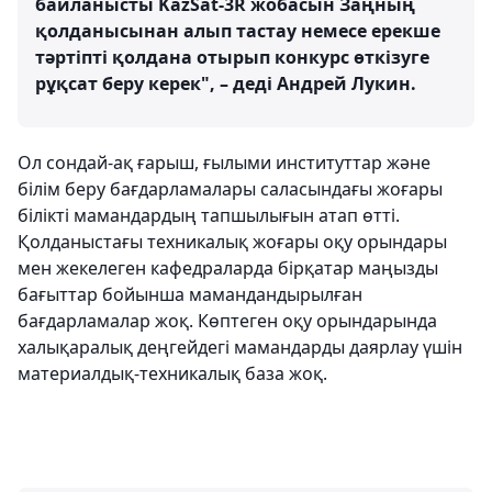
байланысты KazSat-3R жобасын Заңның
қолданысынан алып тастау немесе ерекше
тәртіпті қолдана отырып конкурс өткізуге
рұқсат беру керек", – деді Андрей Лукин.
Ол сондай-ақ ғарыш, ғылыми институттар және
білім беру бағдарламалары саласындағы жоғары
білікті мамандардың тапшылығын атап өтті.
Қолданыстағы техникалық жоғары оқу орындары
мен жекелеген кафедраларда бірқатар маңызды
бағыттар бойынша мамандандырылған
бағдарламалар жоқ. Көптеген оқу орындарында
халықаралық деңгейдегі мамандарды даярлау үшін
материалдық-техникалық база жоқ.