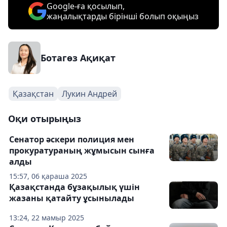
Google-ға қосылып,
жаңалықтарды бірінші болып оқыңыз
Ботагөз Ақиқат
Қазақстан
Лукин Андрей
Оқи отырыңыз
Сенатор әскери полиция мен
прокуратураның жұмысын сынға
алды
15:57, 06 қараша 2025
Қазақстанда бұзақылық үшін
жазаны қатайту ұсынылады
13:24, 22 мамыр 2025