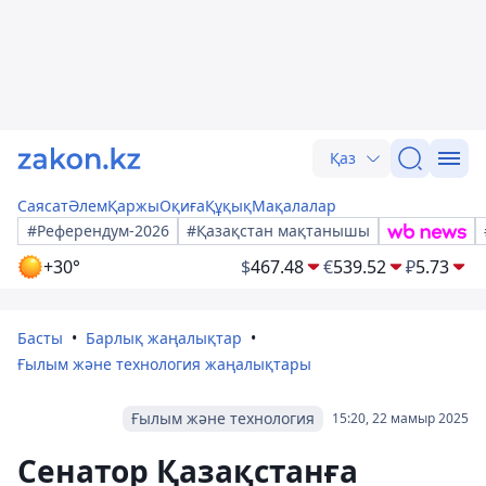
Қаз
Саясат
Әлем
Қаржы
Оқиға
Құқық
Мақалалар
#Референдум-2026
#Қазақстан мақтанышы
+30°
$
467.48
€
539.52
₽
5.73
Басты
Барлық жаңалықтар
Ғылым және технология жаңалықтары
Ғылым және технология
15:20, 22 мамыр 2025
Сенатор Қазақстанға