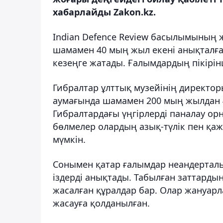
хабарлайды Zakon.kz.
Indian Defence Review басылымының 
шамамен 40 мың жыл екені анықталған
кезеңге жатады. Ғалымдардың пікірінш
Гибралтар ұлттық музейінің директо
аумағында шамамен 200 мың жылдан 4
Гибралтардағы үңгірлерді паналау ор
бөлмелер олардың азық-түлік пен қаж
мүмкін.
Сонымен қатар ғалымдар неандертал
іздерді анықтады. Табылған заттарды
жасалған құралдар бар. Олар жануарл
жасауға қолданылған.