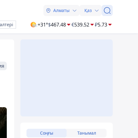
Алматы
Қаз
+31°
$
467.48
€
539.52
₽
5.73
алтері
ия
Соңғы
Танымал