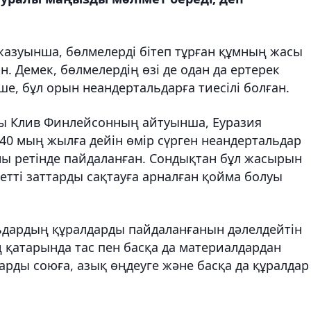
жазуынша, бөлмелерді бітеп тұрған құмның жасы
. Демек, бөлмелердің өзі де одан да ертерек
е, бұл орын неандертальдарға тиесілі болған.
ры Клив Финлейсонның айтуынша, Еуразия
0 мың жылға дейін өмір сүрген неандертальдар
ны ретінде пайдаланған. Сондықтан бұл жасырын
етті заттарды сақтауға арналған қойма болуы
ьдардың құралдарды пайдаланғанын дәлелдейтін
ң қатарында тас пен басқа да материалдардан
арды союға, азық өңдеуге және басқа да құралдар