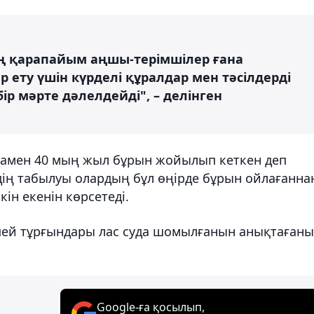
ң қарапайым аңшы-терімшілер ғана
 ету үшін күрделі құралдар мен тәсілдерді
ір мәрте дәлелдейді", – делінген
мамен 40 мың жыл бұрын жойылып кеткен деп
рдің табылуы олардың бұл өңірде бұрын ойлағанна
ін екенін көрсетеді.
пей тұрғындары лас суда шомылғанын анықтаған
Google-ға қосылып,