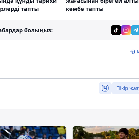
ында құнды тарихи
жағасынан бірегей алт
рлерді тапты
көмбе тапты
абардар болыңыз:
Пікір жаз