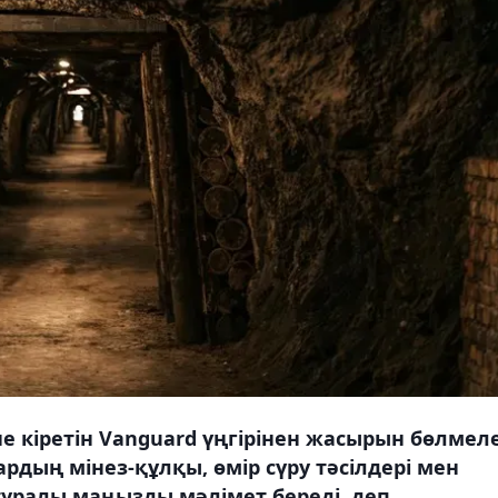
е кіретін Vanguard үңгірінен жасырын бөлмел
дың мінез-құлқы, өмір сүру тәсілдері мен
туралы маңызды мәлімет береді, деп