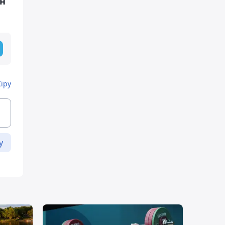
ын
Кіру
у