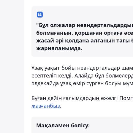
"Бұл олжалар неандертальдарды
болмағанын, қоршаған ортаға әсер
жасай әрі қолдана алғанын тағы б
жарияланымда.
Ұзақ уақыт бойы неандертальдар ша
есептеліп келді. Алайда бұл бөлмеле
әлдеқайда ұзақ өмір сүрген болуы мүмк
Бұған дейін ғалымдардың ежелгі Пом
жазғанбыз
.
Мақаламен бөлісу: