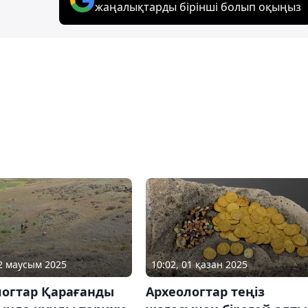
жаңалықтарды бірінші болып оқыңыз
02 маусым 2025
10:02, 01 қазан 2025
логтар Қарағанды
Археологтар теңіз