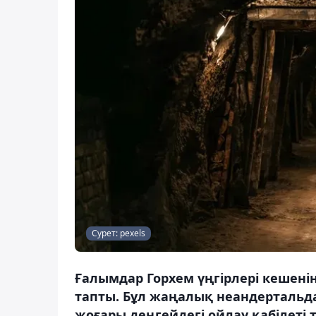
Сурет: pexels
Ғалымдар Горхем үңгірлері кешенін
тапты. Бұл жаңалық неандертальдар
жоғары деңгейдегі ойлау қабілеті 