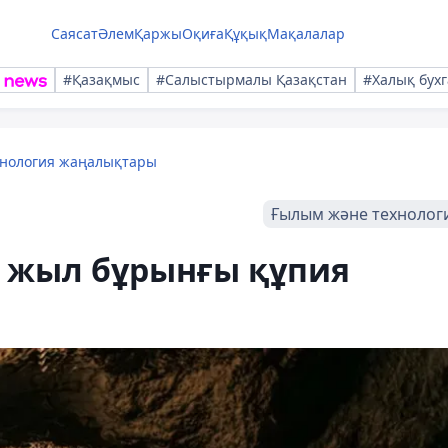
Саясат
Әлем
Қаржы
Оқиға
Құқық
Мақалалар
#Қазақмыс
#Салыстырмалы Қазақстан
#Халық бухг
хнология жаңалықтары
Ғылым және технолог
ң жыл бұрынғы құпия