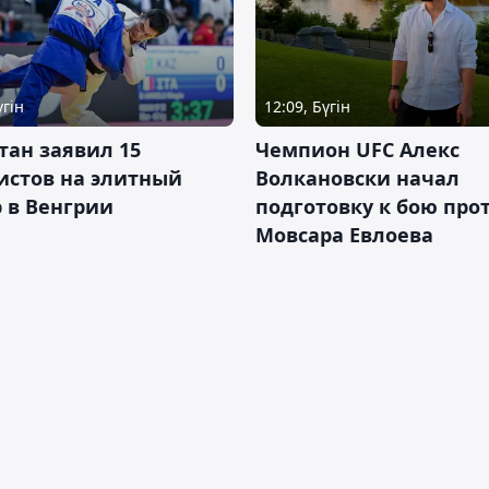
үгін
12:09, Бүгін
тан заявил 15
Чемпион UFC Алекс
истов на элитный
Волкановски начал
 в Венгрии
подготовку к бою про
Мовсара Евлоева