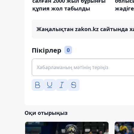
салған 2000 жыл бұрынғы
облыс
құпия жол табылды
жәдіге
Жаңалықтан zakon.kz сайтында х
Пікірлер
0
Оқи отырыңыз