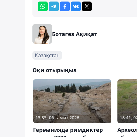
Ботагөз Ақиқат
Қазақстан
Оқи отырыңыз
15:35, 06 тамыз 2026
18:41, 
Германияда римдиктер
Архео