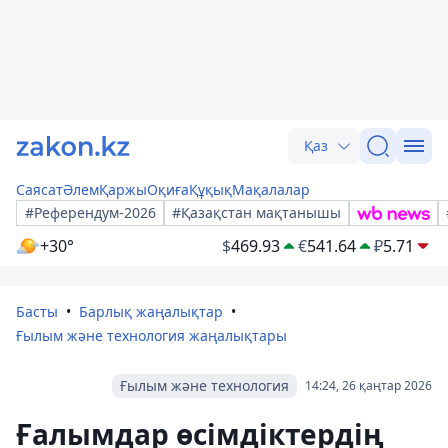
Қаз
Саясат
Әлем
Қаржы
Оқиға
Құқық
Мақалалар
#Референдум-2026
#Қазақстан мақтанышы
+30°
$
469.93
€
541.64
₽
5.71
Басты
Барлық жаңалықтар
Ғылым және технология жаңалықтары
Ғылым және технология
14:24, 26 қаңтар 2026
Ғалымдар өсімдіктердің