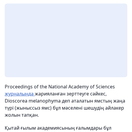
Proceedings of the National Academy of Sciences
журналында
жарияланған зерттеуге сәйкес,
Dioscorea melanophyma деп аталатын ямстың жаңа
түрі (жыныссыз ямс) бұл мәселені шешудің айлакер
жолын тапқан.
Қытай ғылым академиясының ғалымдары бұл