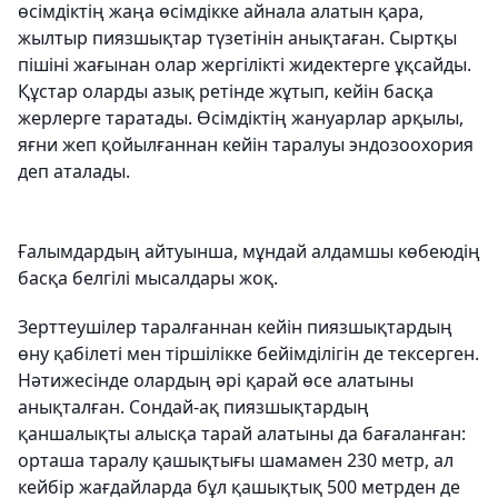
өсімдіктің жаңа өсімдікке айнала алатын қара,
жылтыр пиязшықтар түзетінін анықтаған. Сыртқы
пішіні жағынан олар жергілікті жидектерге ұқсайды.
Құстар оларды азық ретінде жұтып, кейін басқа
жерлерге таратады. Өсімдіктің жануарлар арқылы,
яғни жеп қойылғаннан кейін таралуы эндозоохория
деп аталады.
Ғалымдардың айтуынша, мұндай алдамшы көбеюдің
басқа белгілі мысалдары жоқ.
Зерттеушілер таралғаннан кейін пиязшықтардың
өну қабілеті мен тіршілікке бейімділігін де тексерген.
Нәтижесінде олардың әрі қарай өсе алатыны
анықталған. Сондай-ақ пиязшықтардың
қаншалықты алысқа тарай алатыны да бағаланған:
орташа таралу қашықтығы шамамен 230 метр, ал
кейбір жағдайларда бұл қашықтық 500 метрден де