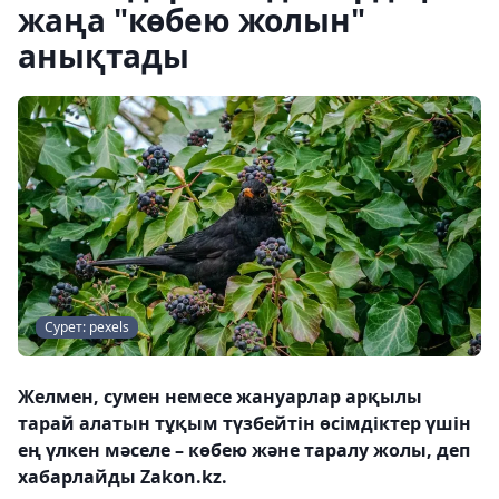
жаңа "көбею жолын"
анықтады
Сурет: pexels
Желмен, сумен немесе жануарлар арқылы
тарай алатын тұқым түзбейтін өсімдіктер үшін
ең үлкен мәселе – көбею және таралу жолы, деп
хабарлайды Zakon.kz.