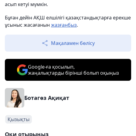
асып кетуі мүмкін.
Бұған дейін АҚШ елшілігі қазақстандықтарға ерекше
ұсыныс жасағанын
жазғанбыз
.
Мақаламен бөлісу
Google-ға қосылып,
жаңалықтарды бірінші болып оқыңыз
Ботагөз Ақиқат
Қызықты
Оқи отырыңыз