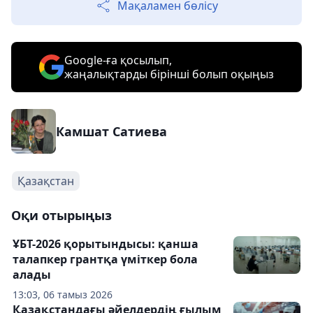
Мақаламен бөлісу
Google-ға қосылып,
жаңалықтарды бірінші болып оқыңыз
Камшат Сатиева
Қазақстан
Оқи отырыңыз
ҰБТ-2026 қорытындысы: қанша
талапкер грантқа үміткер бола
алады
13:03, 06 тамыз 2026
Қазақстандағы әйелдердің ғылым