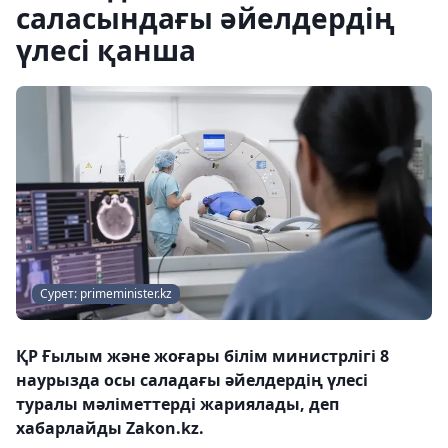
саласындағы әйелдердің
үлесі қанша
Сурет: primeminister.kz
ҚР Ғылым және жоғары білім министрлігі 8
наурызда осы саладағы әйелдердің үлесі
туралы мәліметтерді жариялады, деп
хабарлайды Zakon.kz.