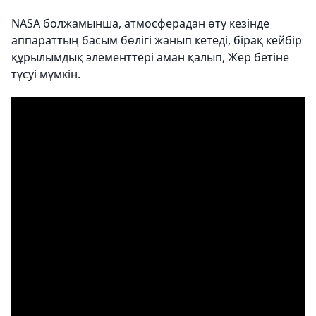
NASA болжамынша, атмосферадан өту кезінде
аппараттың басым бөлігі жанып кетеді, бірақ кейбір
құрылымдық элементтері аман қалып, Жер бетіне
түсуі мүмкін.