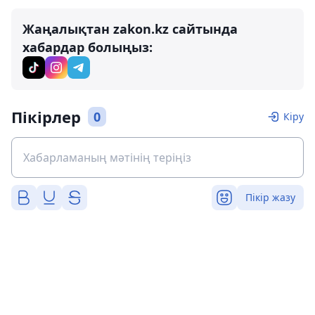
Жаңалықтан zakon.kz сайтында
хабардар болыңыз:
Пікірлер
0
Кіру
Пікір жазу