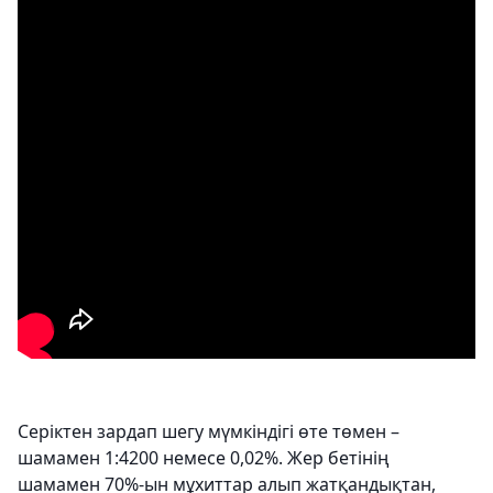
Серіктен зардап шегу мүмкіндігі өте төмен –
шамамен 1:4200 немесе 0,02%. Жер бетінің
шамамен 70%-ын мұхиттар алып жатқандықтан,