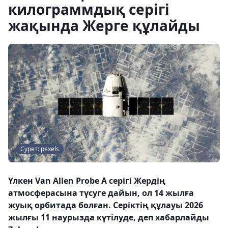
килограммдық серігі
жақында Жерге құлайды
Сурет: pexels
Үлкен Van Allen Probe A серігі Жердің
атмосферасына түсуге дайын, ол 14 жылға
жуық орбитада болған. Серіктің құлауы 2026
жылғы 11 наурызда күтілуде, деп хабарлайды