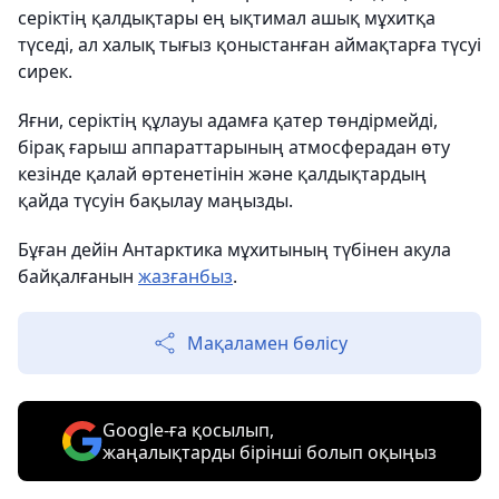
серіктің қалдықтары ең ықтимал ашық мұхитқа
түседі, ал халық тығыз қоныстанған аймақтарға түсуі
сирек.
Яғни, серіктің құлауы адамға қатер төндірмейді,
бірақ ғарыш аппараттарының атмосферадан өту
кезінде қалай өртенетінін және қалдықтардың
қайда түсуін бақылау маңызды.
Бұған дейін Антарктика мұхитының түбінен акула
байқалғанын
жазғанбыз
.
Мақаламен бөлісу
Google-ға қосылып,
жаңалықтарды бірінші болып оқыңыз