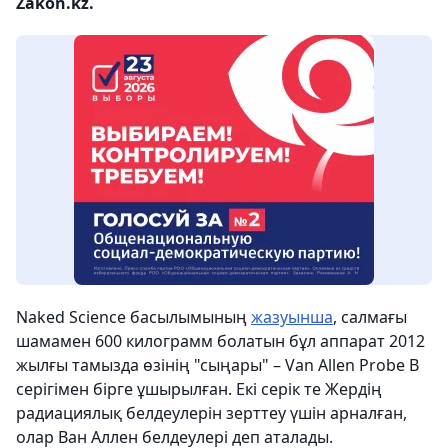
Zakon.kz.
Naked Science басылымының
жазуынша
, салмағы
шамамен 600 килограмм болатын бұл аппарат 2012
жылғы тамызда өзінің "сыңары" – Van Allen Probe B
серігімен бірге ұшырылған. Екі серік те Жердің
радиациялық белдеулерін зерттеу үшін арналған,
олар Ван Аллен белдеулері деп аталады.