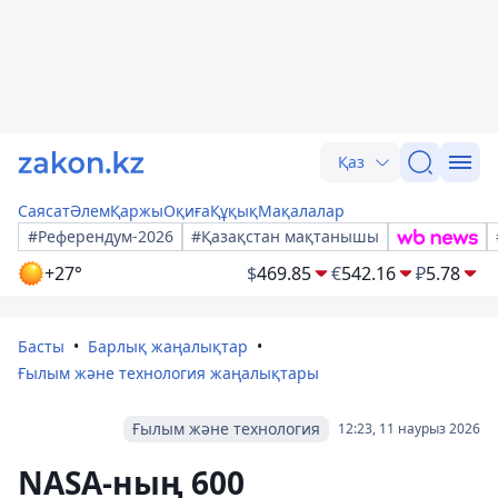
Қаз
Саясат
Әлем
Қаржы
Оқиға
Құқық
Мақалалар
#Референдум-2026
#Қазақстан мақтанышы
+27°
$
469.85
€
542.16
₽
5.78
Басты
Барлық жаңалықтар
Ғылым және технология жаңалықтары
Ғылым және технология
12:23, 11 наурыз 2026
NASA-ның 600