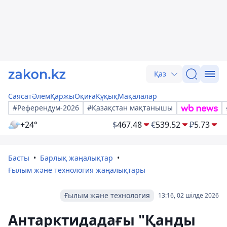
Қаз
Саясат
Әлем
Қаржы
Оқиға
Құқық
Мақалалар
#Референдум-2026
#Қазақстан мақтанышы
+24°
$
467.48
€
539.52
₽
5.73
Басты
Барлық жаңалықтар
Ғылым және технология жаңалықтары
Ғылым және технология
13:16, 02 шілде 2026
Антарктидадағы "Қанды