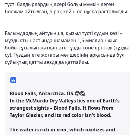
түсті балдырлардың әсері болуы мүмкін деген
болжам айтылған, бірақ кейін ол нұсқа расталмады.
Ғалымдардың айтуынша, қызыл түсті судың көзі –
мұздықтың астында шамамен 1,5 миллион жыл
бойы тұтылып жатқан өте тұзды көне ерітінді (тұзды
су). Тұздың өте жоғары мөлшерінің арқасында бұл
сұйықтық қатты аязда да қатпайды.
Blood Falls, Antarctica. OS.🧐🤔
In the McMurdo Dry Valleys lies one of Earth's
strangest sights – Blood Falls. It flows from
Taylor Glacier, and its red color isn't blood.
The water is rich in iron, which oxidizes and