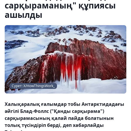
сарқыраманың" құпиясы
ашылды
Сурет: X/HowThingsWork_
Халықаралық ғалымдар тобы Антарктидадағы
әйгілі Блад-Фоллс ("Қанды сарқырама")
сарқырамасының қалай пайда болатынын
толық түсіндіріп берді, деп хабарлайды