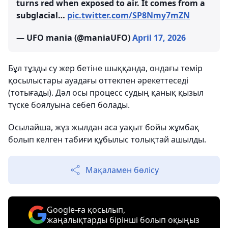
turns red when exposed to air. It comes from a
subglacial…
pic.twitter.com/SP8Nmy7mZN
— UFO mania (@maniaUFO)
April 17, 2026
Бұл тұзды су жер бетіне шыққанда, ондағы темір
қосылыстары ауадағы оттекпен әрекеттеседі
(тотығады). Дәл осы процесс судың қанық қызыл
түске боялуына себеп болады.
Осылайша, жүз жылдан аса уақыт бойы жұмбақ
болып келген табиғи құбылыс толықтай ашылды.
Мақаламен бөлісу
Google-ға қосылып,
жаңалықтарды бірінші болып оқыңыз