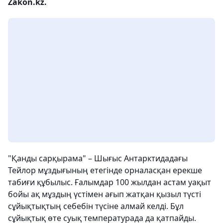
Zakon.kz.
"Қанды сарқырама" – Шығыс Антарктидадағы
Тейлор мұздығының етегінде орналасқан ерекше
табиғи құбылыс. Ғалымдар 100 жылдан астам уақыт
бойы ақ мұздың үстімен ағып жатқан қызыл түсті
сұйықтықтың себебін түсіне алмай келді. Бұл
сұйықтық өте суық температурада да қатпайды.