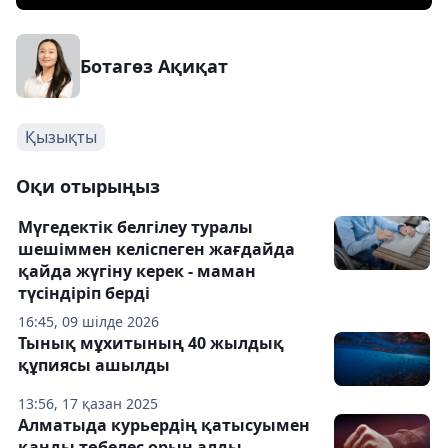
Ботагөз Ақиқат
Қызықты
Оқи отырыңыз
Мүгедектік белгілеу туралы
шешіммен келіспеген жағдайда
қайда жүгіну керек - маман
түсіндіріп берді
16:45, 09 шілде 2026
Тынық мұхитының 40 жылдық
құпиясы ашылды
13:56, 17 қазан 2025
Алматыда курьердің қатысуымен
қанды төбелес орын алды