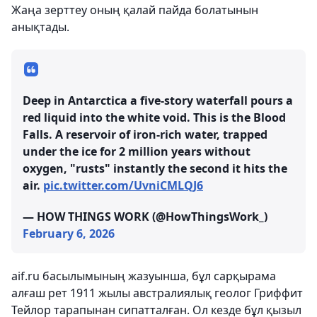
Жаңа зерттеу оның қалай пайда болатынын
анықтады.
Deep in Antarctica a five-story waterfall pours a
red liquid into the white void. This is the Blood
Falls. A reservoir of iron-rich water, trapped
under the ice for 2 million years without
oxygen, "rusts" instantly the second it hits the
air.
pic.twitter.com/UvniCMLQJ6
— HOW THINGS WORK (@HowThingsWork_)
February 6, 2026
aif.ru басылымының жазуынша, бұл сарқырама
алғаш рет 1911 жылы австралиялық геолог Гриффит
Тейлор тарапынан сипатталған. Ол кезде бұл қызыл