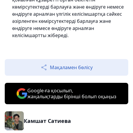
көмірсутектерді барлауға және өндіруге немесе
өндіруге арналған үлгілік келісімшартқа сәйкес
әзірленген көмірсутектерді барлауға және
өндіруге немесе өндіруге арналған
келісімшартты жібереді.
Мақаламен бөлісу
Google-ға қосылып,
жаңалықтарды бірінші болып оқыңыз
Камшат Сатиева