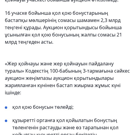
16 учаске бойынша қол қою бонустарының
бастапқы мөлшерінің сомасы шамамен 2,3 млрд
теңгені құрады. Аукцион қорытындысы бойынша
ұсынылған қол қою бонусының жалпы сомасы 21
млрд теңгеден асты.
«Жер қойнауы және жер қойнауын пайдалану
туралы» Кодекстің 100-бабының 3-тармағына сәйкес
аукцион жеңімпазы аукцион қорытындылары
жарияланған күнінен бастап жиырма жұмыс күні
ішінде:
қол қою бонусын төлейді;
құзыретті органға қол қойылатын бонустың
төленгенін растауды және өз тарапынан қол
қойылған құзыретті орган бекітетін