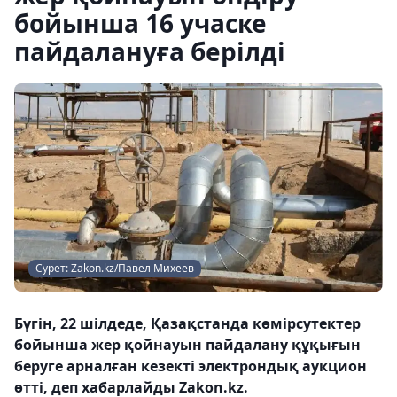
бойынша 16 учаске
пайдалануға берілді
Сурет: Zakon.kz/Павел Михеев
Бүгін, 22 шілдеде, Қазақстанда көмірсутектер
бойынша жер қойнауын пайдалану құқығын
беруге арналған кезекті электрондық аукцион
өтті, деп хабарлайды Zakon.kz.