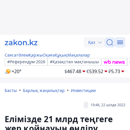
Қаз
Саясат
Әлем
Қаржы
Оқиға
Құқық
Мақалалар
#Референдум-2026
#Қазақстан мақтанышы
+20°
$
467.48
€
539.52
₽
5.73
Басты
Барлық жаңалықтар
Инвестиции
19:46, 22 шілде 2022
Елімізде 21 млрд теңгеге
жер қойнауын өндіру