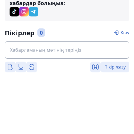
хабардар болыңыз:
Пікірлер
0
Кіру
Пікір жазу