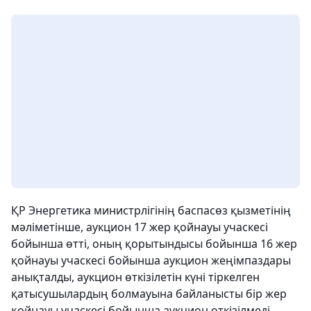
ҚР Энергетика министрлігінің баспасөз қызметінің
мәліметінше, аукцион 17 жер қойнауы учаскесі
бойынша өтті, оның қорытындысы бойынша 16 жер
қойнауы учаскесі бойынша аукцион жеңімпаздары
анықталды, аукцион өткізілетін күні тіркелген
қатысушылардың болмауына байланысты бір жер
қойнауы учаскесі бойынша аукцион өткізілмеді.