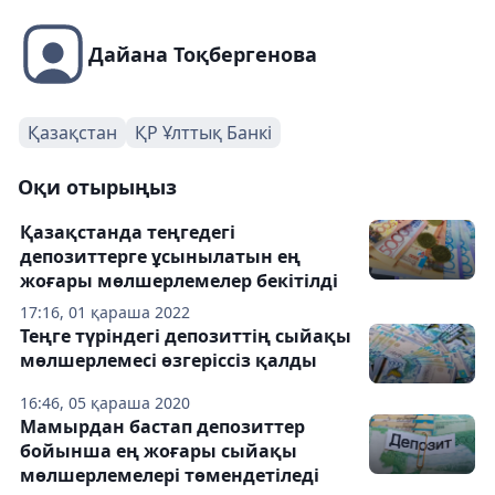
Дайана Тоқбергенова
Қазақстан
ҚР Ұлттық Банкі
Оқи отырыңыз
Қазақстанда теңгедегі
депозиттерге ұсынылатын ең
жоғары мөлшерлемелер бекітілді
17:16, 01 қараша 2022
Теңге түріндегі депозиттің сыйақы
мөлшерлемесі өзгеріссіз қалды
16:46, 05 қараша 2020
Мамырдан бастап депозиттер
бойынша ең жоғары сыйақы
мөлшерлемелері төмендетіледі