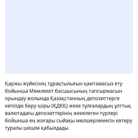
Қаржы жүйесінің тұрақтылығын қамтамасыз ету
бойынша Мемлекет басшысының тапсырмасын
орындау жолында Қазақстанның депозиттерге
кепілдік беру қоры (ҚДКҚ) жеке тұлғалардың ұлттық
валютадағы депозиттерінің жекелеген түрлері
бойынша ең жоғары сыйақы мөлшерлемесін көтеру
туралы шешім қабылдады.