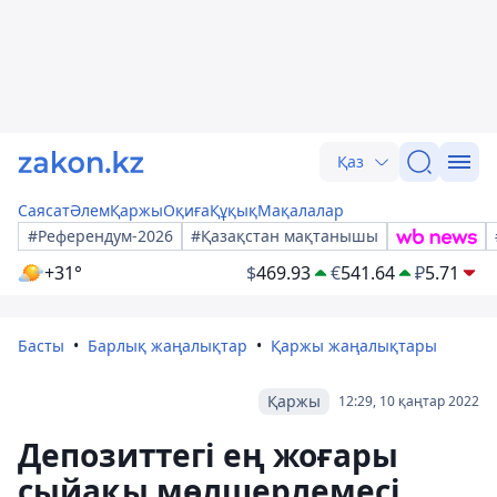
Қаз
Саясат
Әлем
Қаржы
Оқиға
Құқық
Мақалалар
#Референдум-2026
#Қазақстан мақтанышы
+31°
$
469.93
€
541.64
₽
5.71
Басты
Барлық жаңалықтар
Қаржы жаңалықтары
Қаржы
12:29, 10 қаңтар 2022
Депозиттегі ең жоғары
сыйақы мөлшерлемесі