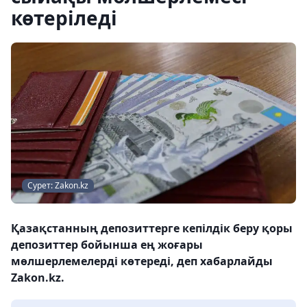
көтеріледі
Сурет: Zakon.kz
Қазақстанның депозиттерге кепілдік беру қоры
депозиттер бойынша ең жоғары
мөлшерлемелерді көтереді, деп хабарлайды
Zakon.kz.