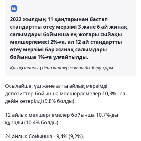
2022 жылдың 11 қаңтарынан бастап
стандартты өтеу мерзімі 3 және 6 ай жинақ
салымдары бойынша ең жоғары сыйақы
мөлшерлемесі 2%-ға, ал 12 ай стандартты
өтеу мерзімі бар жинақ салымдары
бойынша 1%-ға ұлғайтылды.
Қазақстанның депозиттерге кепілдік беру қоры
Осылайша, үш және алты айлық мерзімді
депозиттер бойынша мөлшерлемелер 10,3% - ға
дейін көтерілді (9,8% болды).
12 айлық мөлшерлемелер бойынша 10,7%-ды
құрады (10,4% болды).
24 айлық бойынша - 9,4% (9,2%).