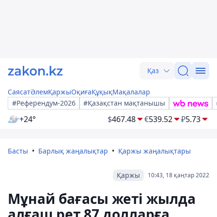
Қаз
Саясат
Әлем
Қаржы
Оқиға
Құқық
Мақалалар
#Референдум-2026
#Қазақстан мақтанышы
+24°
$
467.48
€
539.52
₽
5.73
Басты
Барлық жаңалықтар
Қаржы жаңалықтары
Қаржы
10:43, 18 қаңтар 2022
Мұнай бағасы жеті жылда
алғаш рет 87 долларға