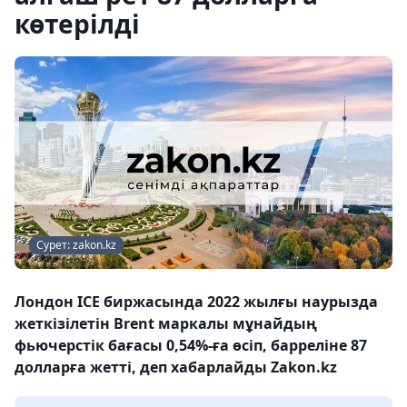
көтерілді
Сурет: zakon.kz
Лондон ICE биржасында 2022 жылғы наурызда
жеткізілетін Brent маркалы мұнайдың
фьючерстік бағасы 0,54%-ға өсіп, барреліне 87
долларға жетті, деп хабарлайды Zakon.kz