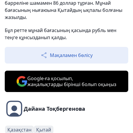
барреліне шамамен 86 доллар тұрған. Мұнай
бағасының нығаюына Қытайдың ықпалы болғаны
жазылды.
Бұл ретте мұнай бағасының қасында рубль мен
теңге құнсызданып қалды.
Мақаламен бөлісу
Google-ға қосылып,
жаңалықтарды бірінші болып оқыңыз
Дайана Тоқбергенова
Қазақстан
Қытай